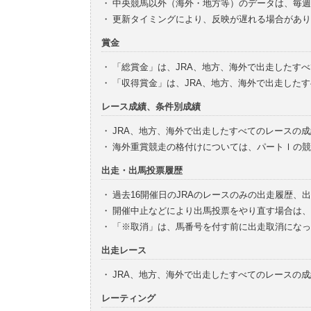
・
中央競馬以外（海外・地方等）のデータは、毎週
・
更新タイミングにより、反映が遅れる場合があり
賞金
・
「総賞金」は、JRA、地方、海外で出走したす
・
「収得賞金」は、JRA、地方、海外で出走した
レース成績、条件別成績
・
JRA、地方、海外で出走したすべてのレースの
・
海外重賞競走の格付けについては、パートⅠの競
出走・出馬投票履歴
・
過去16開催日のJRAのレースのみの出走履歴、
・
開催中止などにより出馬投票をやり直す場合は、
・
「※取消」は、馬番号を付す前に出走取消になっ
出走レース
・
JRA、地方、海外で出走したすべてのレースの
レーティング