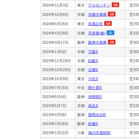
2024年11月3日
東京
アルゼンチン
芝25
2024年10月6日
京都
京都大賞典
芝24
2024年5月26日
東京
目黒記念
芝25
2024年4月28日
京都
天皇賞(春)
芝32
2024年3月17日
阪神
阪神大賞典
芝30
2024年1月6日
京都
万葉S
芝30
2023年11月18日
京都
比叡S
芝24
2023年10月29日
京都
古都S
芝30
2023年10月9日
東京
六社S
芝24
2023年7月15日
中京
関ケ原S
芝20
2023年6月4日
阪神
岸和田S
芝20
2023年5月7日
京都
烏丸S
芝22
2023年4月9日
阪神
競馬法100
芝20
2023年2月26日
阪神
松籟S
芝30
2023年1月22日
小倉
海の中道特別
芝26