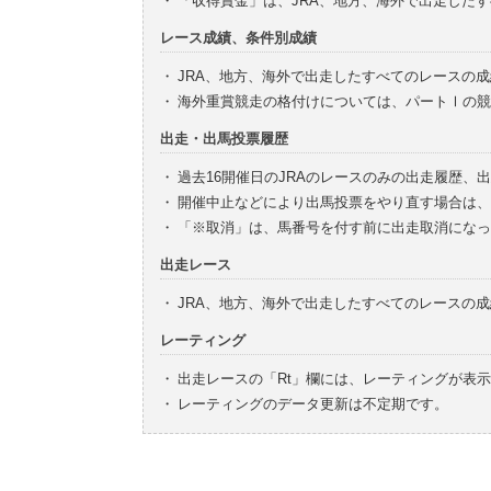
・
「収得賞金」は、JRA、地方、海外で出走した
レース成績、条件別成績
・
JRA、地方、海外で出走したすべてのレースの
・
海外重賞競走の格付けについては、パートⅠの競
出走・出馬投票履歴
・
過去16開催日のJRAのレースのみの出走履歴、
・
開催中止などにより出馬投票をやり直す場合は、
・
「※取消」は、馬番号を付す前に出走取消になっ
出走レース
・
JRA、地方、海外で出走したすべてのレースの
レーティング
・
出走レースの「Rt」欄には、レーティングが表
・
レーティングのデータ更新は不定期です。