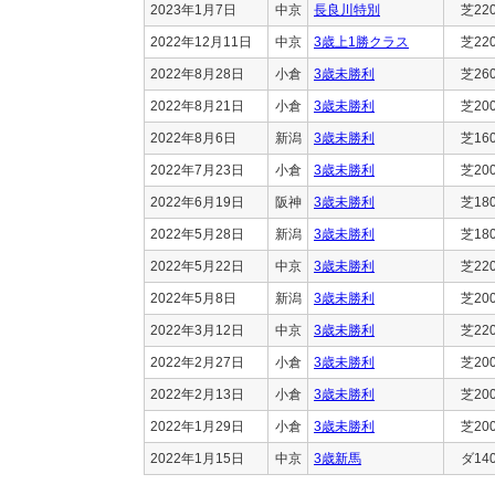
2023年1月7日
中京
長良川特別
芝22
2022年12月11日
中京
3歳上1勝クラス
芝22
2022年8月28日
小倉
3歳未勝利
芝26
2022年8月21日
小倉
3歳未勝利
芝20
2022年8月6日
新潟
3歳未勝利
芝16
2022年7月23日
小倉
3歳未勝利
芝20
2022年6月19日
阪神
3歳未勝利
芝18
2022年5月28日
新潟
3歳未勝利
芝18
2022年5月22日
中京
3歳未勝利
芝22
2022年5月8日
新潟
3歳未勝利
芝20
2022年3月12日
中京
3歳未勝利
芝22
2022年2月27日
小倉
3歳未勝利
芝20
2022年2月13日
小倉
3歳未勝利
芝20
2022年1月29日
小倉
3歳未勝利
芝20
2022年1月15日
中京
3歳新馬
ダ14