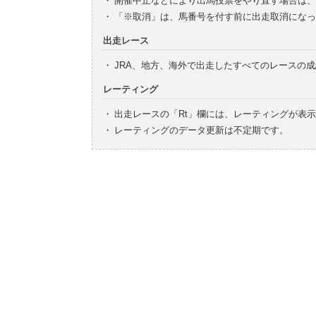
・
開催中止などにより出馬投票をやり直す場合は、
・
「※取消」は、馬番号を付す前に出走取消になっ
出走レース
・
JRA、地方、海外で出走したすべてのレースの
レーティング
・
出走レースの「Rt」欄には、レーティングが表
・
レーティングのデータ更新は不定期です。