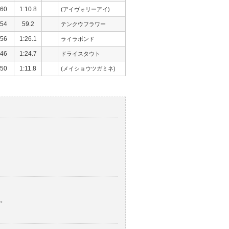
60
1:10.8
(アイヴォリーアイ)
54
59.2
テンクウフラワー
56
1:26.1
ライラボンド
46
1:24.7
ドライスタウト
50
1:11.8
(メイショウツガミネ)
。