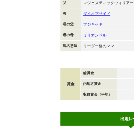
父
マジェスティックウォリアー
母
ダイオプサイド
母の父
フジキセキ
母の母
ミリオンベル
馬名意味
リーダー格のママ
総賞金
賞金
内地方賞金
収得賞金（平地）
出走レ