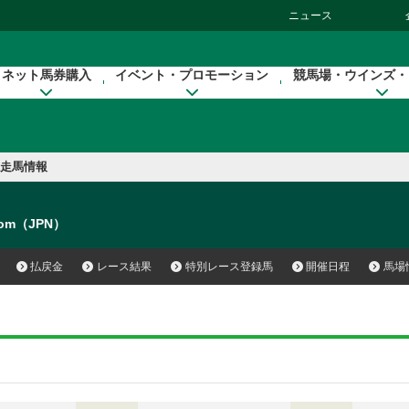
ニュース
ネット馬券購入
イベント・プロモーション
競馬場・ウインズ・
走馬情報
Mom（JPN）
払戻金
レース結果
特別レース登録馬
開催日程
馬場