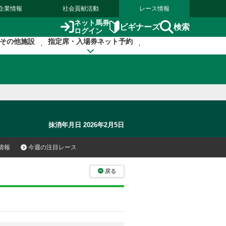
企業情報
社会貢献活動
レース情報
ネット馬券
検索
ビギナーズ
ログイン
その他施設
指定席・入場券ネット予約
抹消年月日 2026年2月5日
情報
今週の注目レース
戻る