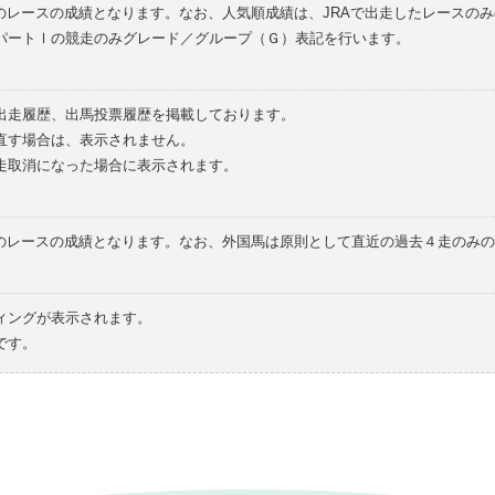
のレースの成績となります。なお、人気順成績は、JRAで出走したレースの
パートⅠの競走のみグレード／グループ（Ｇ）表記を行います。
の出走履歴、出馬投票履歴を掲載しております。
直す場合は、表示されません。
走取消になった場合に表示されます。
てのレースの成績となります。なお、外国馬は原則として直近の過去４走のみ
ィングが表示されます。
です。