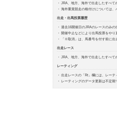
・
JRA、地方、海外で出走したすべて
・
海外重賞競走の格付けについては、
出走・出馬投票履歴
・
過去16開催日のJRAのレースのみ
・
開催中止などにより出馬投票をやり
・
「※取消」は、馬番号を付す前に出
出走レース
・
JRA、地方、海外で出走したすべ
レーティング
・
出走レースの「Rt」欄には、レーテ
・
レーティングのデータ更新は不定期