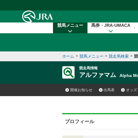
本文へ移動する
競馬メニュー
馬券・JRA-UMACA
ホーム
>
競馬メニュー
>
競走馬検索
>
競
競走馬情報
アルファマム
Alpha 
開催お知らせ
出馬表
オッズ
プロフィール