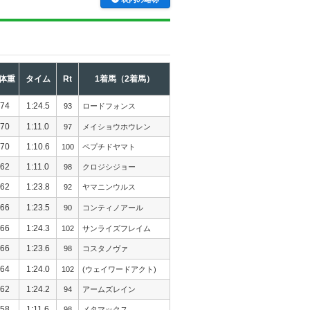
体重
タイム
Rt
1着馬（2着馬）
74
1:24.5
93
ロードフォンス
70
1:11.0
97
メイショウホウレン
70
1:10.6
100
ペプチドヤマト
62
1:11.0
98
クロジシジョー
62
1:23.8
92
ヤマニンウルス
66
1:23.5
90
コンティノアール
66
1:24.3
102
サンライズフレイム
66
1:23.6
98
コスタノヴァ
64
1:24.0
102
(ウェイワードアクト)
62
1:24.2
94
アームズレイン
58
1:11.6
98
メタマックス