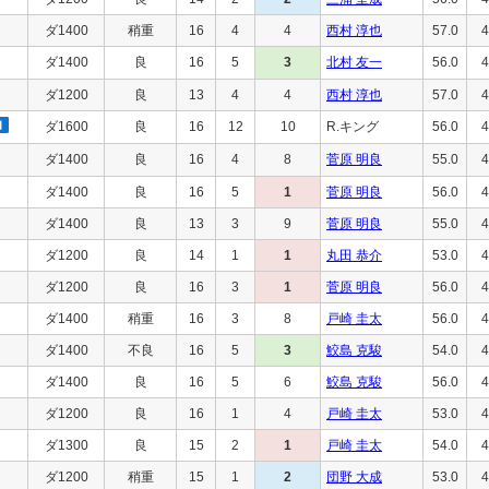
ダ1400
稍重
16
4
4
西村 淳也
57.0
4
ダ1400
良
16
5
3
北村 友一
56.0
4
ダ1200
良
13
4
4
西村 淳也
57.0
4
ダ1600
良
16
12
10
R.キング
56.0
4
ダ1400
良
16
4
8
菅原 明良
55.0
4
ダ1400
良
16
5
1
菅原 明良
56.0
4
ダ1400
良
13
3
9
菅原 明良
55.0
4
ダ1200
良
14
1
1
丸田 恭介
53.0
4
ダ1200
良
16
3
1
菅原 明良
56.0
4
ダ1400
稍重
16
3
8
戸崎 圭太
56.0
4
ダ1400
不良
16
5
3
鮫島 克駿
54.0
4
ダ1400
良
16
5
6
鮫島 克駿
56.0
4
ダ1200
良
16
1
4
戸崎 圭太
53.0
4
ダ1300
良
15
2
1
戸崎 圭太
54.0
4
ダ1200
稍重
15
1
2
団野 大成
53.0
4