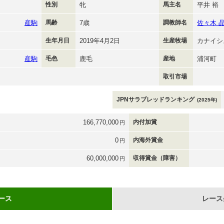
性別
牝
馬主名
平井 裕
産駒
馬齢
7歳
調教師名
佐々木 
生年月日
2019年4月2日
生産牧場
カナイシ
産駒
毛色
鹿毛
産地
浦河町
取引市場
JPNサラブレッドランキング
(2025年)
166,770,000
内付加賞
円
0
内海外賞金
円
60,000,000
収得賞金（障害）
円
ース
レース