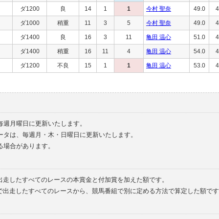
ダ1200
良
14
1
1
今村 聖奈
49.0
4
ダ1000
稍重
11
3
5
今村 聖奈
49.0
4
ダ1400
良
16
3
11
亀田 温心
51.0
4
ダ1400
稍重
16
11
4
亀田 温心
54.0
4
ダ1200
不良
15
1
1
亀田 温心
53.0
4
毎週月曜日に更新いたします。
ータは、毎週月・木・日曜日に更新いたします。
る場合があります。
で出走したすべてのレースの本賞金と付加賞を加えた額です。
外で出走したすべてのレースから、競馬番組で別に定める方法で算定した額です