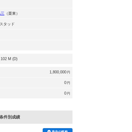
晶三
（栗東）
スタッド
102 M (D)
1,800,000
円
0
円
0
円
条件別成績
表内の略称