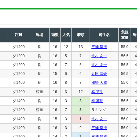
負担
距離
馬場
頭数
人気
着順
騎手名
馬
重量
ダ1400
良
16
12
13
三浦 皇成
55.0
4
ダ1200
良
16
5
7
北村 友一
56.5
4
ダ1200
良
16
7
5
北村 友一
56.5
4
ダ1200
良
15
6
6
丸田 恭介
56.5
4
ダ1400
良
16
8
8
団野 大成
55.0
4
ダ1400
稍重
16
3
12
幸 英明
56.5
4
ダ1400
良
16
3
3
幸 英明
56.5
4
ダ1400
稍重
16
7
3
R.キング
55.0
4
ダ1400
良
15
3
1
北村 友一
56.0
4
ダ1400
良
16
3
9
三浦 皇成
56.0
4
ダ1200
良
14
2
2
三浦 皇成
56.0
4