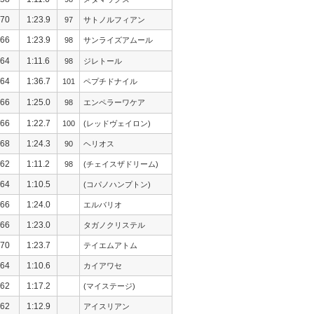
70
1:23.9
97
サトノルフィアン
66
1:23.9
98
サンライズアムール
64
1:11.6
98
ジレトール
64
1:36.7
101
ペプチドナイル
66
1:25.0
98
エンペラーワケア
66
1:22.7
100
(レッドヴェイロン)
68
1:24.3
90
ヘリオス
62
1:11.2
98
(チェイスザドリーム)
64
1:10.5
(コパノハンプトン)
66
1:24.0
エルバリオ
66
1:23.0
タガノクリステル
70
1:23.7
テイエムアトム
64
1:10.6
カイアワセ
62
1:17.2
(マイステージ)
62
1:12.9
アイスリアン