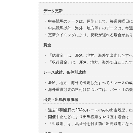
データ更新
・
中央競馬のデータは、原則として、毎週月曜日に
・
中央競馬以外（海外・地方等）のデータは、毎週
・
更新タイミングにより、反映が遅れる場合があり
賞金
・
「総賞金」は、JRA、地方、海外で出走したす
・
「収得賞金」は、JRA、地方、海外で出走した
レース成績、条件別成績
・
JRA、地方、海外で出走したすべてのレースの
・
海外重賞競走の格付けについては、パートⅠの競
出走・出馬投票履歴
・
過去16開催日のJRAのレースのみの出走履歴、
・
開催中止などにより出馬投票をやり直す場合は、
・
「※取消」は、馬番号を付す前に出走取消になっ