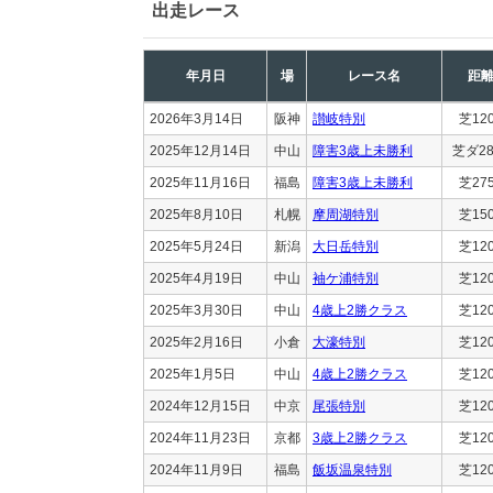
出走レース
年月日
場
レース名
距
2026年3月14日
阪神
讃岐特別
芝12
2025年12月14日
中山
障害3歳上未勝利
芝ダ28
2025年11月16日
福島
障害3歳上未勝利
芝27
2025年8月10日
札幌
摩周湖特別
芝15
2025年5月24日
新潟
大日岳特別
芝12
2025年4月19日
中山
袖ケ浦特別
芝12
2025年3月30日
中山
4歳上2勝クラス
芝12
2025年2月16日
小倉
大濠特別
芝12
2025年1月5日
中山
4歳上2勝クラス
芝12
2024年12月15日
中京
尾張特別
芝12
2024年11月23日
京都
3歳上2勝クラス
芝12
2024年11月9日
福島
飯坂温泉特別
芝12