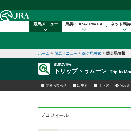
本文へ移動する
競馬メニュー
馬券・JRA-UMACA
ネット馬券
ホーム
>
競馬メニュー
>
競走馬検索
>
競走馬情報
競走馬情報
トリップトゥムーン
Trip to 
開催お知らせ
出馬表
オッズ
払戻金
プロフィール