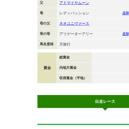
父
アドマイヤムーン
母
レディパッション
産
母の父
ネオユニヴァース
母の母
アリゲーターアリー
産
馬名意味
月旅行
総賞金
賞金
内地方賞金
収得賞金（平地）
出走レース