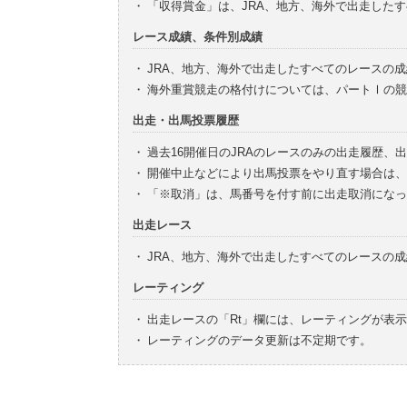
・
「収得賞金」は、JRA、地方、海外で出走した
レース成績、条件別成績
・
JRA、地方、海外で出走したすべてのレースの
・
海外重賞競走の格付けについては、パートⅠの競
出走・出馬投票履歴
・
過去16開催日のJRAのレースのみの出走履歴、
・
開催中止などにより出馬投票をやり直す場合は、
・
「※取消」は、馬番号を付す前に出走取消になっ
出走レース
・
JRA、地方、海外で出走したすべてのレースの
レーティング
・
出走レースの「Rt」欄には、レーティングが表
・
レーティングのデータ更新は不定期です。