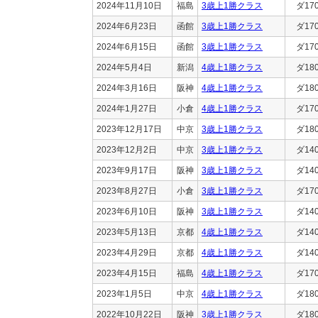
2024年11月10日
福島
3歳上1勝クラス
ダ17
2024年6月23日
函館
3歳上1勝クラス
ダ17
2024年6月15日
函館
3歳上1勝クラス
ダ17
2024年5月4日
新潟
4歳上1勝クラス
ダ18
2024年3月16日
阪神
4歳上1勝クラス
ダ18
2024年1月27日
小倉
4歳上1勝クラス
ダ17
2023年12月17日
中京
3歳上1勝クラス
ダ18
2023年12月2日
中京
3歳上1勝クラス
ダ14
2023年9月17日
阪神
3歳上1勝クラス
ダ14
2023年8月27日
小倉
3歳上1勝クラス
ダ17
2023年6月10日
阪神
3歳上1勝クラス
ダ14
2023年5月13日
京都
4歳上1勝クラス
ダ14
2023年4月29日
京都
4歳上1勝クラス
ダ14
2023年4月15日
福島
4歳上1勝クラス
ダ17
2023年1月5日
中京
4歳上1勝クラス
ダ18
2022年10月22日
阪神
3歳上1勝クラス
ダ18