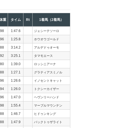
体重
タイム
Rt
1着馬（2着馬）
98
1:47.6
ジェシーテソーロ
96
1:25.8
ホウオウゴールド
88
3:14.2
アルデドゥオーモ
92
3:25.1
タマモエース
80
1:39.0
ロッシニアーナ
88
1:27.1
グラティアスミノル
96
1:26.6
イノセントキャット
94
1:26.0
トクシーカイザー
96
1:47.0
ヘヴンリーハンド
98
1:55.4
マーブルマウンテン
88
1:46.7
ヒドゥンキング
88
1:47.9
バックトゥザライト