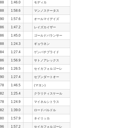
88
1:46.0
モディカ
88
1:58.6
マンノステータス
90
1:57.6
オールマイデイズ
86
1:47.2
レイズカイザー
86
1:45.0
ゴールドバランサー
88
1:24.3
ギョウネン
84
1:27.4
ゲンパチプライド
86
1:56.9
サトノアレックス
84
1:26.5
セイカフォルゴーレ
90
1:27.4
セブンダートオー
78
1:46.5
(マヨン)
82
1:25.4
クラリティスケール
78
1:24.9
マイネルシトラス
82
1:39.0
ロードバルドル
80
1:57.9
ネイリッカ
96
1:57.2
セイカフォルゴーレ