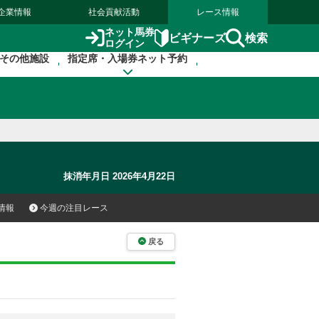
企業情報
社会貢献活動
レース情報
ネット馬券
検索
ビギナーズ
ログイン
その他施設
指定席・入場券ネット予約
抹消年月日 2026年4月22日
情報
今週の注目レース
戻る