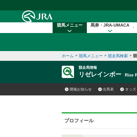
本文へ移動する
競馬メニュー
馬券・JRA-UMACA
ホーム
>
競馬メニュー
>
競走馬検索
>
競
競走馬情報
リゼレインボー
Rize
開催お知らせ
出馬表
オッズ
プロフィール