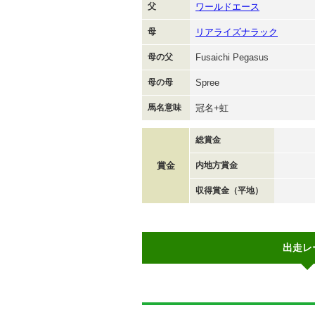
父
ワールドエース
母
リアライズナラック
母の父
Fusaichi Pegasus
母の母
Spree
馬名意味
冠名+虹
総賞金
賞金
内地方賞金
収得賞金（平地）
出走レ