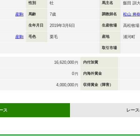
性別
牡
馬主名
飯田 訓
産駒
馬齢
7歳
調教師名
松山 将
生年月日
2019年3月6日
生産牧場
高松牧場
産駒
毛色
栗毛
産地
浦河町
取引市場
16,620,000
内付加賞
円
0
内海外賞金
円
4,000,000
収得賞金（障害）
円
ース
レース