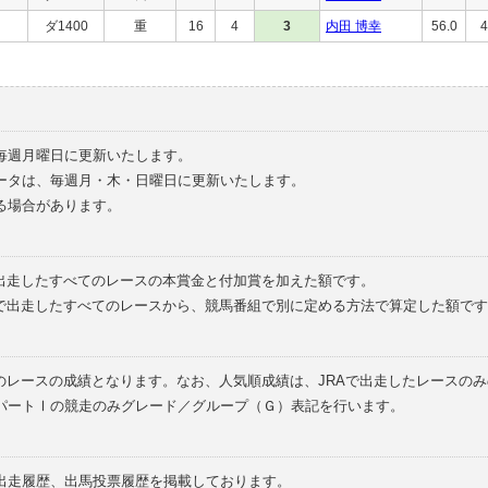
ダ1400
重
16
4
3
内田 博幸
56.0
4
毎週月曜日に更新いたします。
ータは、毎週月・木・日曜日に更新いたします。
る場合があります。
で出走したすべてのレースの本賞金と付加賞を加えた額です。
外で出走したすべてのレースから、競馬番組で別に定める方法で算定した額です
のレースの成績となります。なお、人気順成績は、JRAで出走したレースの
パートⅠの競走のみグレード／グループ（Ｇ）表記を行います。
の出走履歴、出馬投票履歴を掲載しております。