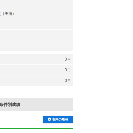
大
樹
（美浦）
0
円
0
円
0
円
条件別成績
表内の略称