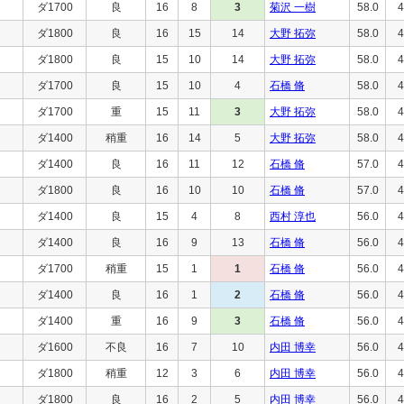
ダ1700
良
16
8
3
菊沢 一樹
58.0
4
ダ1800
良
16
15
14
大野 拓弥
58.0
4
ダ1800
良
15
10
14
大野 拓弥
58.0
4
ダ1700
良
15
10
4
石橋 脩
58.0
4
ダ1700
重
15
11
3
大野 拓弥
58.0
4
ダ1400
稍重
16
14
5
大野 拓弥
58.0
4
ダ1400
良
16
11
12
石橋 脩
57.0
4
ダ1800
良
16
10
10
石橋 脩
57.0
4
ダ1400
良
15
4
8
西村 淳也
56.0
4
ダ1400
良
16
9
13
石橋 脩
56.0
4
ダ1700
稍重
15
1
1
石橋 脩
56.0
4
ダ1400
良
16
1
2
石橋 脩
56.0
4
ダ1400
重
16
9
3
石橋 脩
56.0
4
ダ1600
不良
16
7
10
内田 博幸
56.0
4
ダ1800
稍重
12
3
6
内田 博幸
56.0
4
ダ1800
良
16
2
5
内田 博幸
56.0
4