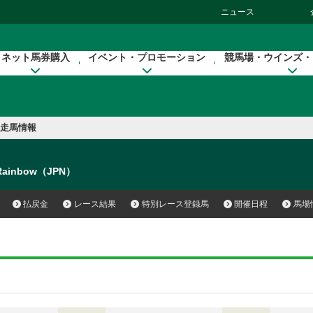
ニュース
ネット馬券購入
イベント・プロモーション
競馬場・ウインズ・
走馬情報
 Rainbow（JPN）
払戻金
レース結果
特別レース登録馬
開催日程
馬場