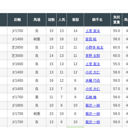
負担
距離
馬場
頭数
人気
着順
騎手名
馬
重量
ダ1700
良
15
13
14
上里 直汰
55.0
4
ダ1400
稍重
16
16
12
富田 暁
58.0
4
芝2850
良
13
12
11
小野寺 祐太
60.0
4
芝3000
良
14
13
11
草野 太郎
60.0
4
ダ1600
良
15
13
12
上里 直汰
55.0
4
ダ1400
良
13
11
12
小沢 大仁
58.0
4
ダ1400
良
16
12
6
木幡 巧也
58.0
4
ダ1400
良
13
7
8
小沢 大仁
57.0
4
ダ1700
重
11
7
9
石橋 脩
58.0
4
ダ1800
良
10
8
10
菊沢 一樹
58.0
4
ダ1700
稍重
15
10
6
菊沢 一樹
58.0
4
ダ1700
良
13
6
10
菊沢 一樹
58.0
4