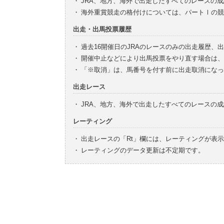
・
JRA、地方、海外で出走したすべてのレースの
・
海外重賞競走の格付けについては、パートⅠの競
出走・出馬投票履歴
・
過去16開催日のJRAのレースのみの出走履歴、
・
開催中止などにより出馬投票をやり直す場合は、
・
「※取消」は、馬番号を付す前に出走取消になっ
出走レース
・
JRA、地方、海外で出走したすべてのレースの
レーティング
・
出走レースの「Rt」欄には、レーティングが表
・
レーティングのデータ更新は不定期です。