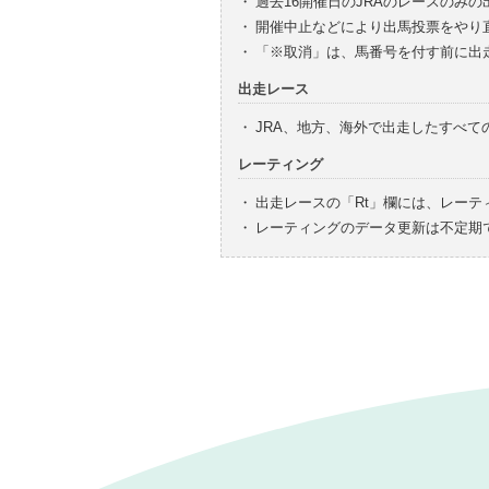
・
過去16開催日のJRAのレースのみ
・
開催中止などにより出馬投票をやり
・
「※取消」は、馬番号を付す前に出
出走レース
・
JRA、地方、海外で出走したすべ
レーティング
・
出走レースの「Rt」欄には、レーテ
・
レーティングのデータ更新は不定期