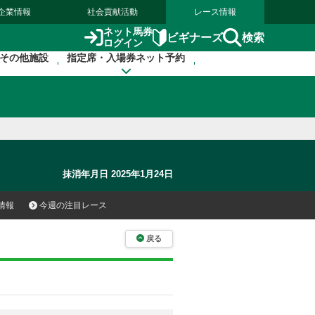
企業情報
社会貢献活動
レース情報
ネット馬券
検索
ビギナーズ
ログイン
その他施設
指定席・入場券ネット予約
抹消年月日 2025年1月24日
情報
今週の注目レース
戻る