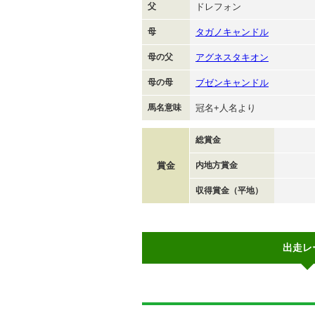
父
ドレフォン
母
タガノキャンドル
母の父
アグネスタキオン
母の母
ブゼンキャンドル
馬名意味
冠名+人名より
総賞金
賞金
内地方賞金
収得賞金（平地）
出走レ