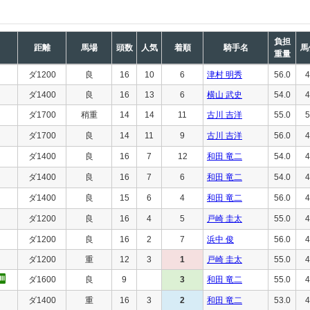
負担
距離
馬場
頭数
人気
着順
騎手名
馬
重量
ダ1200
良
16
10
6
津村 明秀
56.0
4
ダ1400
良
16
13
6
横山 武史
54.0
4
ダ1700
稍重
14
14
11
古川 吉洋
55.0
5
ダ1700
良
14
11
9
古川 吉洋
56.0
4
ダ1400
良
16
7
12
和田 竜二
54.0
4
ダ1400
良
16
7
6
和田 竜二
54.0
4
ダ1400
良
15
6
4
和田 竜二
56.0
4
ダ1200
良
16
4
5
戸崎 圭太
55.0
4
ダ1200
良
16
2
7
浜中 俊
56.0
4
ダ1200
重
12
3
1
戸崎 圭太
55.0
4
ダ1600
良
9
3
和田 竜二
55.0
4
ダ1400
重
16
3
2
和田 竜二
53.0
4