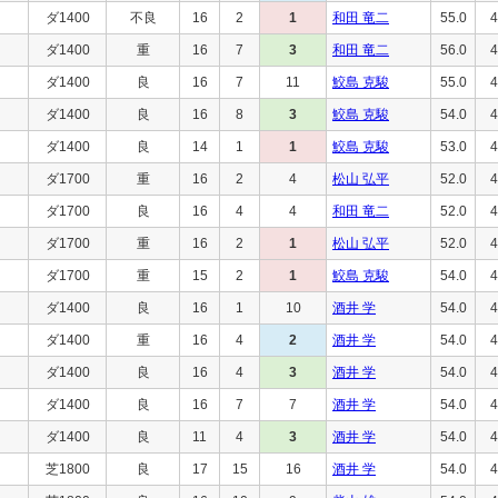
ダ1400
不良
16
2
1
和田 竜二
55.0
4
ダ1400
重
16
7
3
和田 竜二
56.0
4
ダ1400
良
16
7
11
鮫島 克駿
55.0
4
ダ1400
良
16
8
3
鮫島 克駿
54.0
4
ダ1400
良
14
1
1
鮫島 克駿
53.0
4
ダ1700
重
16
2
4
松山 弘平
52.0
4
ダ1700
良
16
4
4
和田 竜二
52.0
4
ダ1700
重
16
2
1
松山 弘平
52.0
4
ダ1700
重
15
2
1
鮫島 克駿
54.0
4
ダ1400
良
16
1
10
酒井 学
54.0
4
ダ1400
重
16
4
2
酒井 学
54.0
4
ダ1400
良
16
4
3
酒井 学
54.0
4
ダ1400
良
16
7
7
酒井 学
54.0
4
ダ1400
良
11
4
3
酒井 学
54.0
4
芝1800
良
17
15
16
酒井 学
54.0
4