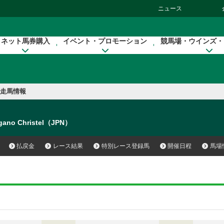
ニュース
ネット馬券購入
イベント・プロモーション
競馬場・ウインズ・
走馬情報
gano Christel（JPN）
払戻金
レース結果
特別レース登録馬
開催日程
馬場