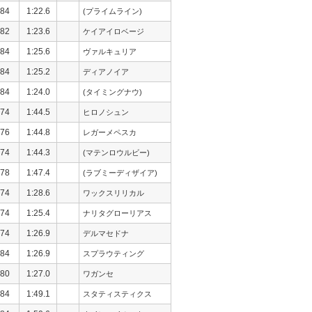
84
1:22.6
(プライムライン)
82
1:23.6
ケイアイロベージ
84
1:25.6
ヴァルキュリア
84
1:25.2
ディアノイア
84
1:24.0
(タイミングナウ)
74
1:44.5
ヒロノシュン
76
1:44.8
レガーメペスカ
74
1:44.3
(マテンロウルビー)
78
1:47.4
(ラブミーディザイア)
74
1:28.6
ワックスリリカル
74
1:25.4
ナリタグローリアス
74
1:26.9
デルマセドナ
84
1:26.9
スプラウティング
80
1:27.0
ワガンセ
84
1:49.1
スタティスティクス