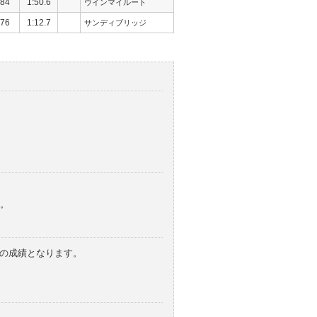
84
1:50.6
ウインマイルート
76
1:12.7
サンディブリッジ
。
みの成績となります。