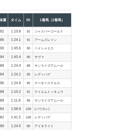
体重
タイム
Rt
1着馬（2着馬）
92
1:10.8
92
ジャスパーゴールド
86
1:24.1
91
アームズレイン
00
1:45.6
90
ペイシャエス
94
1:45.4
90
サヴァ
88
1:24.4
88
サンライズアムール
94
1:24.2
95
レディバグ
96
1:24.9
95
テーオーステルス
98
1:10.2
91
テイエムトッキュウ
88
1:11.8
86
サンライズアムール
84
1:08.9
100
(パウオレ)
82
1:41.5
100
レディバグ
90
1:24.5
80
アイオライト