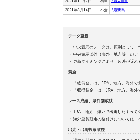
2021年11月7日
福島
2歳未勝利
2021年8月14日
小倉
2歳新馬
データ更新
・
中央競馬のデータは、原則として、
・
中央競馬以外（海外・地方等）のデ
・
更新タイミングにより、反映が遅れ
賞金
・
「総賞金」は、JRA、地方、海外
・
「収得賞金」は、JRA、地方、海
レース成績、条件別成績
・
JRA、地方、海外で出走したすべて
・
海外重賞競走の格付けについては、
出走・出馬投票履歴