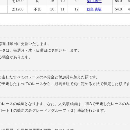
芝1800
良
16
10
9
柴山 雄一
54.0
4
芝1200
不良
16
11
12
鮫島 克駿
54.0
4
毎週月曜日に更新いたします。
ータは、毎週月・木・日曜日に更新いたします。
る場合があります。
で出走したすべてのレースの本賞金と付加賞を加えた額です。
外で出走したすべてのレースから、競馬番組で別に定める方法で算定した額です
のレースの成績となります。なお、人気順成績は、JRAで出走したレースの
パートⅠの競走のみグレード／グループ（Ｇ）表記を行います。