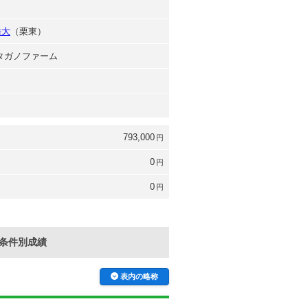
司
浩大
（栗東）
冠タガノファーム
793,000
円
0
円
0
円
条件別成績
表内の略称