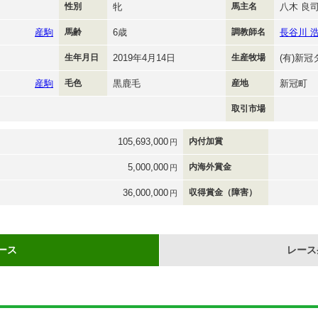
性別
牝
馬主名
八木 良
産駒
馬齢
6歳
調教師名
長谷川 
生年月日
2019年4月14日
生産牧場
(有)新
産駒
毛色
黒鹿毛
産地
新冠町
取引市場
105,693,000
内付加賞
円
5,000,000
内海外賞金
円
36,000,000
収得賞金（障害）
円
ース
レース