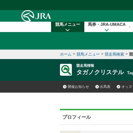
本文へ移動する
競馬メニュー
馬券・JRA-UMACA
ホーム
>
競馬メニュー
>
競走馬検索
>
競
競走馬情報
タガノクリステル
Ta
開催お知らせ
出馬表
オッズ
プロフィール