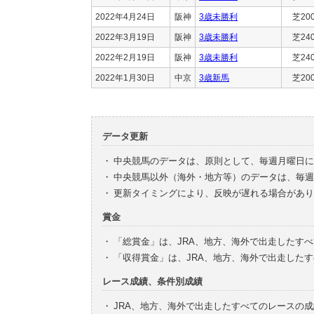
2022年4月24日
阪神
3歳未勝利
芝20
2022年3月19日
阪神
3歳未勝利
芝24
2022年2月19日
阪神
3歳未勝利
芝24
2022年1月30日
中京
3歳新馬
芝20
データ更新
・
中央競馬のデータは、原則として、毎週月曜日に
・
中央競馬以外（海外・地方等）のデータは、毎週
・
更新タイミングにより、反映が遅れる場合があり
賞金
・
「総賞金」は、JRA、地方、海外で出走したす
・
「収得賞金」は、JRA、地方、海外で出走した
レース成績、条件別成績
・
JRA、地方、海外で出走したすべてのレースの