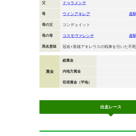
父
ドゥラメンテ
母
ウインアキレア
産
母の父
コンデュイット
母の母
コスモヴァレンチ
産
馬名意味
冠名+英雄アキレウスの戦車を引いた不
総賞金
賞金
内地方賞金
収得賞金（平地）
出走レース