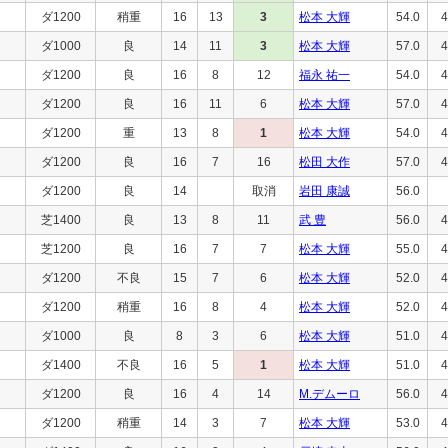
ダ1200
稍重
16
13
3
松本 大輝
54.0
4
ダ1000
良
14
11
3
松本 大輝
57.0
4
ダ1200
良
16
8
12
福永 祐一
54.0
4
ダ1200
良
16
11
6
松本 大輝
57.0
4
ダ1200
重
13
8
1
松本 大輝
54.0
4
ダ1200
良
16
7
16
松田 大作
57.0
4
ダ1200
良
14
取消
岩田 康誠
56.0
芝1400
良
13
8
11
武 豊
56.0
4
芝1200
良
16
7
7
松本 大輝
55.0
4
ダ1200
不良
15
7
6
松本 大輝
52.0
4
ダ1200
稍重
16
8
4
松本 大輝
52.0
4
ダ1000
良
8
3
6
松本 大輝
51.0
4
ダ1400
不良
16
5
1
松本 大輝
51.0
4
ダ1200
良
16
4
14
M.デムーロ
56.0
4
ダ1200
稍重
14
3
7
松本 大輝
53.0
4