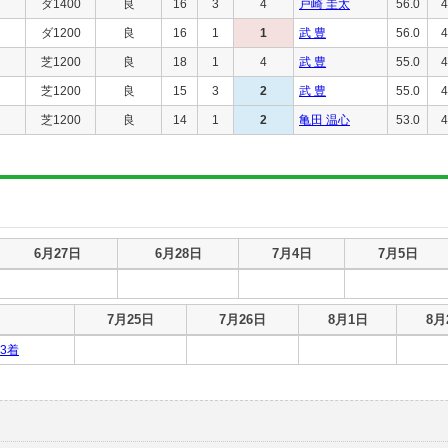
ダ1400
良
16
3
4
戸崎 圭太
56.0
4
ダ1200
良
16
1
1
武 豊
56.0
4
芝1200
良
18
1
4
武 豊
55.0
4
芝1200
良
15
3
2
武 豊
55.0
4
芝1200
良
14
1
2
亀田 温心
53.0
4
6月27日
6月28日
7月4日
7月5日
7月25日
7月26日
8月1日
8月
3着