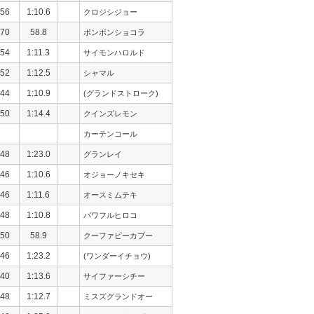
56
1:10.6
クロジシジョー
70
58.8
ボンボンショコラ
54
1:11.3
サイモンハロルド
52
1:12.5
シャマル
44
1:10.9
(グランドストローク)
50
1:14.4
クインズレモン
カーテンコール
48
1:23.0
グランレイ
46
1:10.6
オジョーノキセキ
46
1:11.6
オースミムテキ
48
1:10.8
パワフルヒロコ
50
58.9
クーファピーカブー
46
1:23.2
(ワンダーイチョウ)
40
1:13.6
サイファーシチー
48
1:12.7
ミスズグランドオー