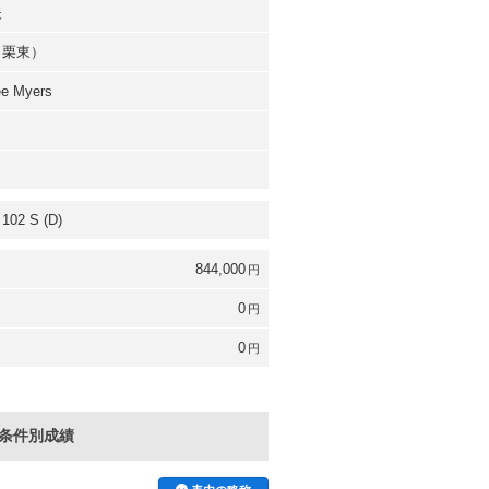
夫
（栗東）
ee Myers
102 S (D)
844,000
円
0
円
0
円
条件別成績