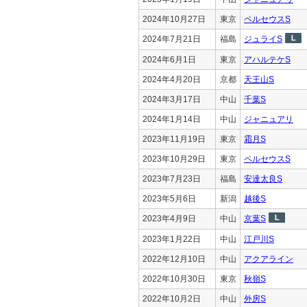
2024年10月27日
東京
ペルセウスS
2024年7月21日
福島
ジュライS
2024年6月1日
東京
アハルテケS
2024年4月20日
京都
天王山S
2024年3月17日
中山
千葉S
2024年1月14日
中山
ジャニュアリ
2023年11月19日
東京
霜月S
2023年10月29日
東京
ペルセウスS
2023年7月23日
福島
安達太良S
2023年5月6日
新潟
越後S
2023年4月9日
中山
京葉S
2023年1月22日
中山
江戸川S
2022年12月10日
中山
アクアライン
2022年10月30日
東京
秋嶺S
2022年10月2日
中山
外房S