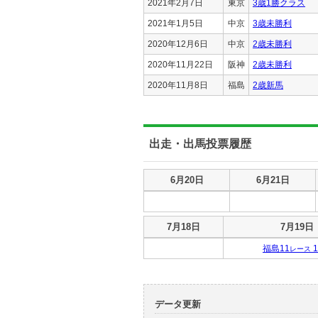
2021年2月7日
東京
3歳1勝クラス
2021年1月5日
中京
3歳未勝利
2020年12月6日
中京
2歳未勝利
2020年11月22日
阪神
2歳未勝利
2020年11月8日
福島
2歳新馬
出走・出馬投票履歴
出走・出馬投票履歴
6月20日
6月21日
出走・出馬投票履歴
7月18日
7月19日
福島11
1
レース
データ更新