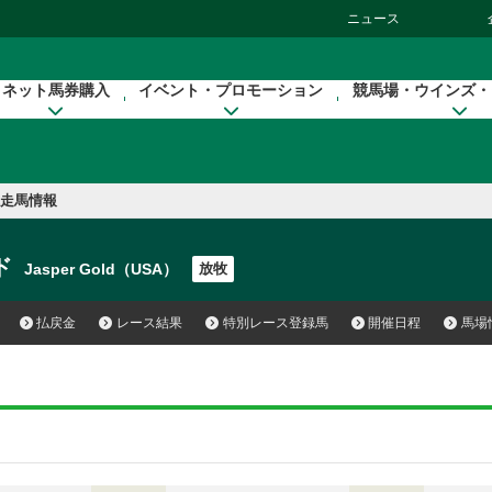
ニュース
ネット馬券購入
イベント・プロモーション
競馬場・ウインズ・
走馬情報
ド
Jasper Gold（USA）
放牧
払戻金
レース結果
特別レース登録馬
開催日程
馬場