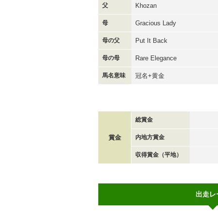
父
Khozan
母
Gracious Lady
母の父
Put It Back
母の母
Rare Elegance
馬名意味
冠名+黄金
総賞金
賞金
内地方賞金
収得賞金（平地）
出走レ