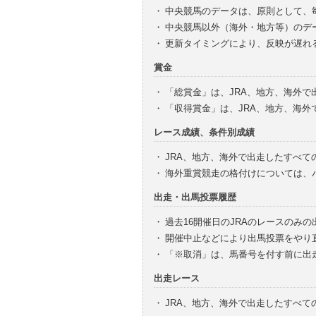
・
中央競馬のデータは、原則として、
・
中央競馬以外（海外・地方等）のデ
・
更新タイミングにより、反映が遅れ
賞金
・
「総賞金」は、JRA、地方、海外
・
「収得賞金」は、JRA、地方、海
レース成績、条件別成績
・
JRA、地方、海外で出走したすべて
・
海外重賞競走の格付けについては、
出走・出馬投票履歴
・
過去16開催日のJRAのレースのみ
・
開催中止などにより出馬投票をやり
・
「※取消」は、馬番号を付す前に出
出走レース
・
JRA、地方、海外で出走したすべ