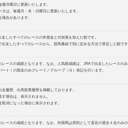
毎週月曜日に更新いたします。
ータは、毎週月・木・日曜日に更新いたします。
る場合があります。
で出走したすべてのレースの本賞金と付加賞を加えた額です。
外で出走したすべてのレースから、競馬番組で別に定める方法で算定した額です
のレースの成績となります。なお、人気順成績は、JRAで出走したレースの
パートⅠの競走のみグレード／グループ（Ｇ）表記を行います。
の出走履歴、出馬投票履歴を掲載しております。
直す場合は、表示されません。
走取消になった場合に表示されます。
てのレースの成績となります。なお、外国馬は原則として直近の過去４走のみ