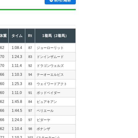
表内の略称
体重
タイム
Rt
1着馬（2着馬）
62
1:08.4
87
ジョーローリット
70
1:24.3
83
ドンインザムード
70
1:11.4
92
ドラゴンウェルズ
66
1:10.3
94
テーオーエルビス
60
1:25.3
83
ウェイワードアクト
60
1:11.0
91
ポッドベイダー
62
1:45.8
84
ピュアキアン
66
1:44.5
97
ペリエール
66
1:24.0
97
ビダーヤ
62
1:10.4
98
ボナンザ
72
1:10.2
102
(スターターン)