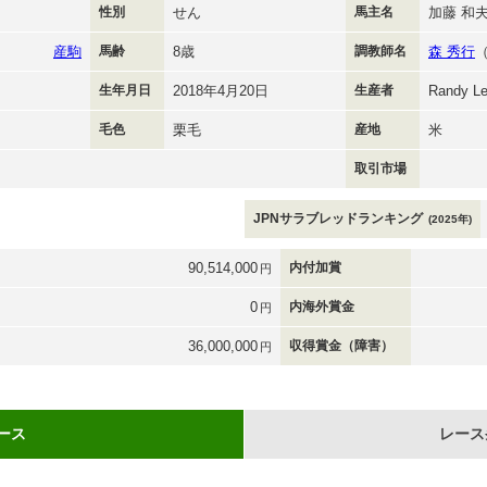
性別
せん
馬主名
加藤 和
産駒
馬齢
8歳
調教師名
森 秀行
生年月日
2018年4月20日
生産者
Randy L
毛色
栗毛
産地
米
取引市場
JPNサラブレッドランキング
(2025年)
90,514,000
内付加賞
円
0
内海外賞金
円
36,000,000
収得賞金（障害）
円
ース
レース