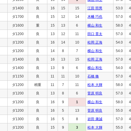
ダ1400
良
16
15
15
江田 照男
53.0
4
ダ1700
良
15
12
14
木幡 巧也
57.0
4
ダ1600
重
15
13
6
横山 和生
58.0
4
ダ1200
良
13
12
11
田口 貫太
57.0
4
ダ1200
良
16
14
10
松岡 正海
54.0
4
ダ1200
良
14
8
7
横山 和生
54.0
4
ダ1400
良
16
13
15
松岡 正海
57.0
4
ダ1400
良
13
9
6
横山 和生
54.0
4
ダ1150
良
11
11
10
石橋 脩
57.0
4
ダ1200
稍重
11
7
11
松本 大輝
58.0
4
ダ1200
良
13
8
6
菅原 明良
57.0
4
ダ1200
良
16
9
1
横山 和生
58.0
4
ダ1200
良
16
5
13
菅原 明良
55.0
4
ダ1300
良
16
5
8
岩田 康誠
57.0
4
ダ1200
良
15
9
3
松本 大輝
55.0
4