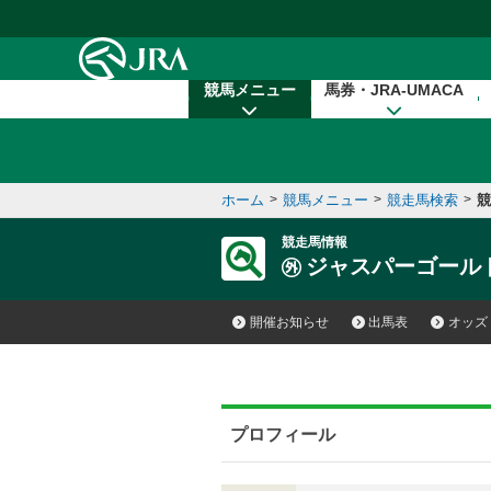
本文へ移動する
競馬メニュー
馬券・JRA-UMACA
ホーム
>
競馬メニュー
>
競走馬検索
>
競
競走馬情報
ジャスパーゴール
開催お知らせ
出馬表
オッズ
プロフィール