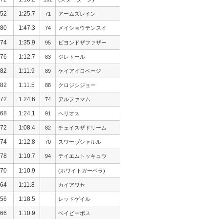
52
1:25.7
71
アームズレイン
80
1:47.3
74
メイショウテンスイ
74
1:35.9
95
ビヨンドザファザー
76
1:12.7
83
ジレトール
82
1:11.9
89
ケイアイロベージ
82
1:11.5
88
クロジシジョー
72
1:24.6
74
アルファマム
68
1:24.1
91
ヘリオス
72
1:08.4
82
チェイスザドリーム
74
1:12.8
70
スワーヴシャルル
78
1:10.7
94
テイエムトッキュウ
70
1:10.9
(ホワイトガーベラ)
64
1:11.8
カイアワセ
56
1:18.5
レッドゲイル
66
1:10.9
ベイビーボス