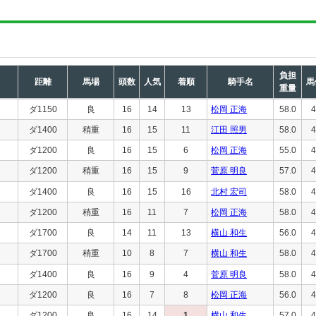
負担
距離
馬場
頭数
人気
着順
騎手名
馬
重量
ダ1150
良
16
14
13
松岡 正海
58.0
4
ダ1400
稍重
16
15
11
江田 照男
58.0
4
ダ1200
良
16
15
6
松岡 正海
55.0
4
ダ1200
稍重
16
15
9
菅原 明良
57.0
4
ダ1400
良
16
15
16
北村 宏司
58.0
4
ダ1200
稍重
16
11
7
松岡 正海
58.0
4
ダ1700
良
14
11
13
横山 和生
56.0
4
ダ1700
稍重
10
8
7
横山 和生
58.0
4
ダ1400
良
16
9
4
菅原 明良
58.0
4
ダ1200
良
16
7
8
松岡 正海
56.0
4
ダ1200
良
16
14
1
横山 和生
57.0
4