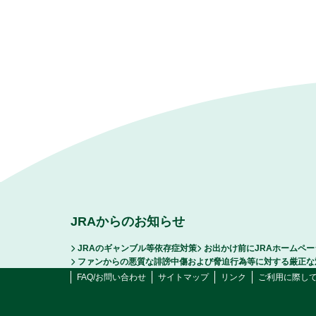
JRAからのお知らせ
JRAのギャンブル等依存症対策
お出かけ前にJRAホームペ
ファンからの悪質な誹謗中傷および脅迫行為等に対する厳正な
FAQ/お問い合わせ
サイトマップ
リンク
ご利用に際し