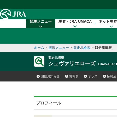
本文へ移動する
競馬メニュー
馬券・JRA-UMACA
ネット馬券
ホーム
>
競馬メニュー
>
競走馬検索
>
競走馬情報
競走馬情報
シュヴァリエローズ
Chevalie
開催お知らせ
出馬表
オッズ
払戻金
プロフィール