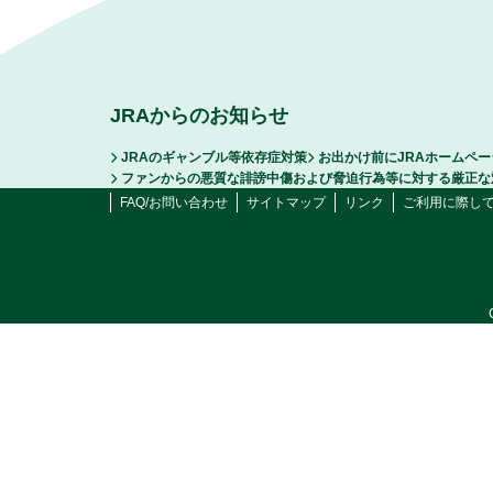
JRAからのお知らせ
JRAのギャンブル等依存症対策
お出かけ前にJRAホームペ
ファンからの悪質な誹謗中傷および脅迫行為等に対する厳正な
FAQ/お問い合わせ
サイトマップ
リンク
ご利用に際し