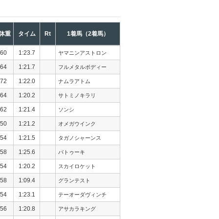
体重
タイム
Rt
1着馬（2着馬）
60
1:23.7
ヤマニンアストロン
64
1:21.7
フルメタルボディー
72
1:22.0
ナムラアトム
64
1:20.2
サトミノキラリ
62
1:21.4
ソンシ
50
1:21.2
オメガウインク
54
1:21.5
タガノシャーンス
58
1:25.6
バトゥーキ
54
1:20.2
スカイロケット
58
1:09.4
グランテスト
54
1:23.1
テーオーダヴィンチ
56
1:20.8
アサカラキング