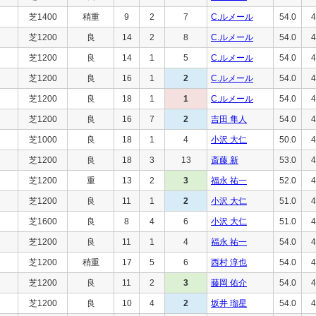
芝1400
稍重
9
2
7
C.ルメール
54.0
4
芝1200
良
14
2
8
C.ルメール
54.0
4
芝1200
良
14
1
5
C.ルメール
54.0
4
芝1200
良
16
1
2
C.ルメール
54.0
4
芝1200
良
18
1
1
C.ルメール
54.0
4
芝1200
良
16
7
2
吉田 隼人
54.0
4
芝1000
良
18
1
4
小沢 大仁
50.0
4
芝1200
良
18
3
13
斎藤 新
53.0
4
芝1200
重
13
2
3
福永 祐一
52.0
4
芝1200
良
11
1
2
小沢 大仁
51.0
4
芝1600
良
8
4
6
小沢 大仁
51.0
4
芝1200
良
11
1
4
福永 祐一
54.0
4
芝1200
稍重
17
5
6
西村 淳也
54.0
4
芝1200
良
11
2
3
藤岡 佑介
54.0
4
芝1200
良
10
4
2
坂井 瑠星
54.0
4