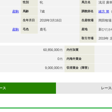
性別
牝
馬主名
浅沼 廣
産駒
馬齢
7歳
調教師名
緒方 努
生年月日
2018年3月16日
生産牧場
岡田牧場
産駒
毛色
鹿毛
産地
新ひだか
取引市場
2019年
60,856,000
内付加賞
円
0
内海外賞金
円
9,000,000
収得賞金（障害）
円
ース
レース