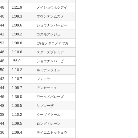
48
1:21.9
メイショウホシアイ
40
1:09.3
マウンテンムスメ
44
1:09.6
ショウナンバービー
42
1:09.2
コスモアンジュ
52
1:08.8
(カゼノタニノアヤカ)
46
1:10.6
スターズプレミア
48
56.0
ショウナンバービー
50
1:10.2
ルミナスライン
42
1:10.7
フォドラ
44
1:08.7
アンセーニュ
46
1:36.0
ワールドバローズ
48
1:08.5
リプレーザ
38
1:10.2
クープドクール
44
1:09.5
ロングトレーン
36
1:09.4
テイエムトッキュウ