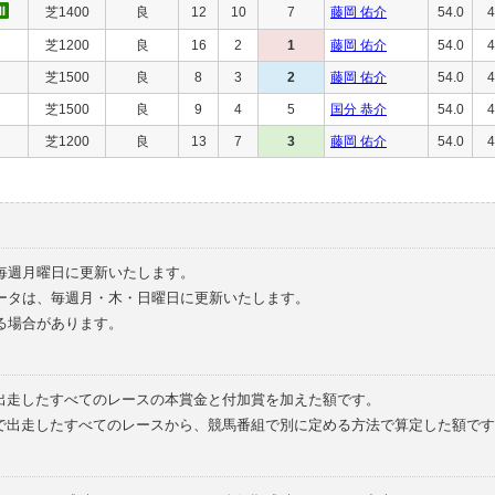
芝1400
良
12
10
7
藤岡 佑介
54.0
4
芝1200
良
16
2
1
藤岡 佑介
54.0
4
芝1500
良
8
3
2
藤岡 佑介
54.0
4
芝1500
良
9
4
5
国分 恭介
54.0
4
芝1200
良
13
7
3
藤岡 佑介
54.0
4
毎週月曜日に更新いたします。
ータは、毎週月・木・日曜日に更新いたします。
る場合があります。
で出走したすべてのレースの本賞金と付加賞を加えた額です。
外で出走したすべてのレースから、競馬番組で別に定める方法で算定した額です