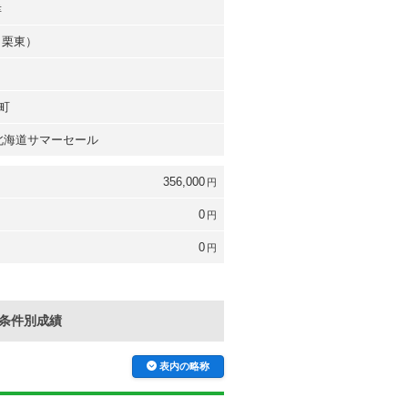
幸
（栗東）
町
 北海道サマーセール
356,000
円
0
円
0
円
条件別成績
表内の略称