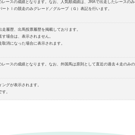
のレースの成績となります。なお、人気順成績は、JRAで出走したレースの
パートⅠの競走のみグレード／グループ（Ｇ）表記を行います。
の出走履歴、出馬投票履歴を掲載しております。
直す場合は、表示されません。
走取消になった場合に表示されます。
てのレースの成績となります。なお、外国馬は原則として直近の過去４走のみ
ィングが表示されます。
です。