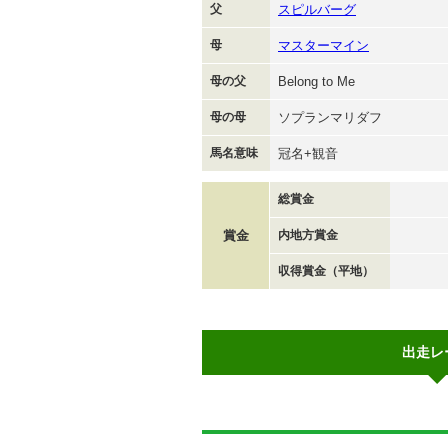
父
スピルバーグ
母
マスターマイン
母の父
Belong to Me
母の母
ソプランマリダフ
馬名意味
冠名+観音
総賞金
賞金
内地方賞金
収得賞金（平地）
出走レ