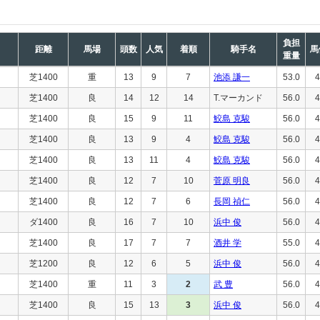
負担
距離
馬場
頭数
人気
着順
騎手名
馬
重量
芝1400
重
13
9
7
池添 謙一
53.0
4
芝1400
良
14
12
14
T.マーカンド
56.0
4
芝1400
良
15
9
11
鮫島 克駿
56.0
4
芝1400
良
13
9
4
鮫島 克駿
56.0
4
芝1400
良
13
11
4
鮫島 克駿
56.0
4
芝1400
良
12
7
10
菅原 明良
56.0
4
芝1400
良
12
7
6
長岡 禎仁
56.0
4
ダ1400
良
16
7
10
浜中 俊
56.0
4
芝1400
良
17
7
7
酒井 学
55.0
4
芝1200
良
12
6
5
浜中 俊
56.0
4
芝1400
重
11
3
2
武 豊
56.0
4
芝1400
良
15
13
3
浜中 俊
56.0
4