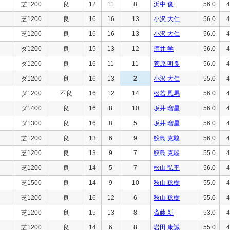
芝1200
良
12
11
8
浜中 俊
56.0
4
芝1200
良
16
16
13
小沢 大仁
56.0
4
芝1200
良
16
16
13
小沢 大仁
56.0
4
ダ1200
良
15
13
12
酒井 学
56.0
4
ダ1200
良
16
11
11
菅原 明良
56.0
4
ダ1200
良
16
13
2
小沢 大仁
55.0
4
ダ1200
不良
16
12
14
松若 風馬
56.0
4
ダ1400
良
16
8
10
坂井 瑠星
56.0
4
ダ1300
良
16
8
5
坂井 瑠星
56.0
4
芝1200
良
13
6
9
鮫島 克駿
56.0
4
芝1200
良
13
9
7
鮫島 克駿
55.0
4
芝1200
良
14
5
7
松山 弘平
56.0
4
芝1500
良
14
9
10
秋山 稔樹
55.0
4
芝1200
良
16
12
6
秋山 稔樹
55.0
4
芝1200
良
15
13
8
斎藤 新
53.0
4
芝1200
良
14
6
8
岩田 康誠
55.0
4