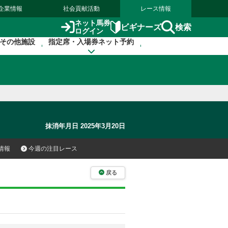
企業情報
社会貢献活動
レース情報
ネット馬券
検索
ビギナーズ
ログイン
その他施設
指定席・入場券ネット予約
抹消年月日 2025年3月20日
情報
今週の注目レース
戻る