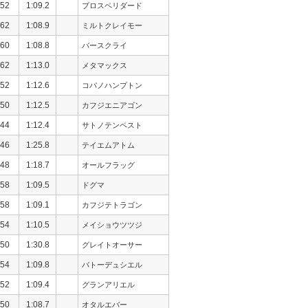
52
1:09.2
プロスペリダード
62
1:08.9
ミルトクレイモー
60
1:08.8
バースクライ
62
1:13.0
メタマックス
52
1:12.6
コパノハンプトン
50
1:12.5
カフジエニアゴン
44
1:12.4
サトノテンペスト
46
1:25.8
テイエムアトム
48
1:18.7
オールフラッグ
58
1:09.5
ドグマ
58
1:09.1
カフジテトラゴン
54
1:10.5
メイショウツツジ
50
1:30.8
グレイトオーサー
54
1:09.8
バトーデュシエル
52
1:09.4
グランアリエル
50
1:08.7
オタルエバー