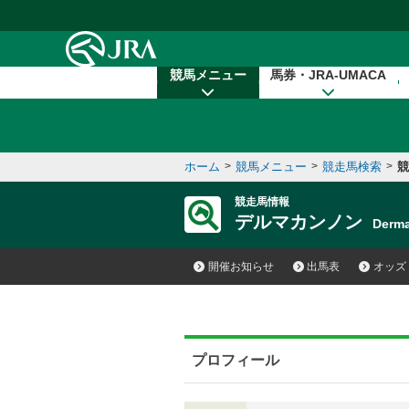
本文へ移動する
競馬メニュー
馬券・JRA-UMACA
ホーム
>
競馬メニュー
>
競走馬検索
>
競
競走馬情報
デルマカンノン
Derm
開催お知らせ
出馬表
オッズ
プロフィール