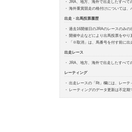
・
JRA、地方、海外で出走したすべて
・
海外重賞競走の格付けについては、
出走・出馬投票履歴
・
過去16開催日のJRAのレースのみ
・
開催中止などにより出馬投票をやり
・
「※取消」は、馬番号を付す前に出
出走レース
・
JRA、地方、海外で出走したすべ
レーティング
・
出走レースの「Rt」欄には、レーテ
・
レーティングのデータ更新は不定期