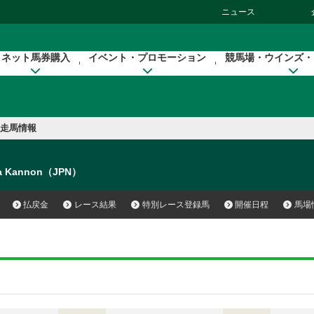
ニュース
ネット馬券購入
イベント・プロモーション
競馬場・ウインズ・
走馬情報
a Kannon（JPN）
払戻金
レース結果
特別レース登録馬
開催日程
馬場