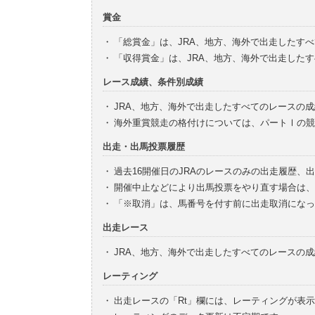
賞金
・
「総賞金」は、JRA、地方、海外で出走したす
・
「収得賞金」は、JRA、地方、海外で出走した
レース成績、条件別成績
・
JRA、地方、海外で出走したすべてのレースの
・
海外重賞競走の格付けについては、パートⅠの競
出走・出馬投票履歴
・
過去16開催日のJRAのレースのみの出走履歴、
・
開催中止などにより出馬投票をやり直す場合は、
・
「※取消」は、馬番号を付す前に出走取消になっ
出走レース
・
JRA、地方、海外で出走したすべてのレースの
レーティング
・
出走レースの「Rt」欄には、レーティングが表