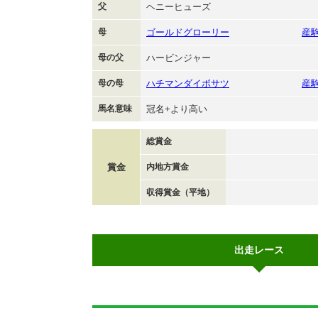
父
ヘニーヒューズ
母
ゴールドグローリー
産
母の父
ハービンジャー
母の母
ハチマンダイボサツ
産
馬名意味
冠名+より高い
総賞金
賞金
内地方賞金
収得賞金（平地）
出走レース