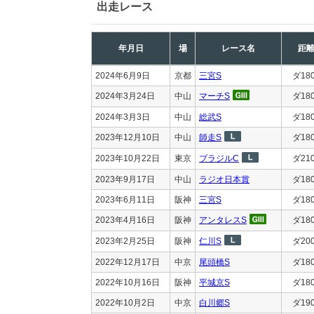
出走レース
年月日
場
レース名
距
2024年6月9日
京都
三宮S
ダ18
2024年3月24日
中山
マーチS
ダ18
2024年3月3日
中山
総武S
ダ18
2023年12月10日
中山
師走S
ダ18
2023年10月22日
東京
ブラジルC
ダ21
2023年9月17日
中山
ラジオ日本賞
ダ18
2023年6月11日
阪神
三宮S
ダ18
2023年4月16日
阪神
アンタレスS
ダ18
2023年2月25日
阪神
仁川S
ダ20
2022年12月17日
中京
尾頭橋S
ダ18
2022年10月16日
阪神
平城京S
ダ18
2022年10月2日
中京
白川郷S
ダ19