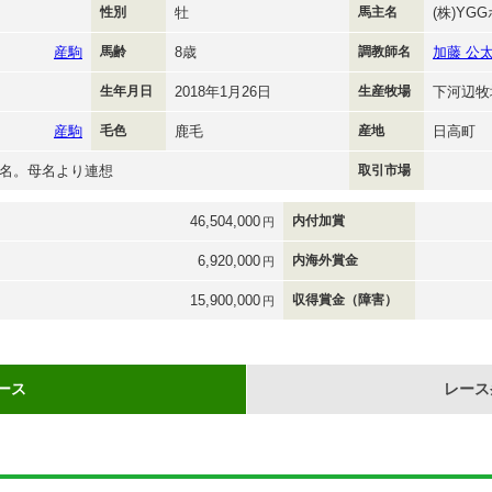
性別
牡
馬主名
(株)YG
産駒
馬齢
8歳
調教師名
加藤 公
生年月日
2018年1月26日
生産牧場
下河辺牧
産駒
毛色
鹿毛
産地
日高町
名。母名より連想
取引市場
46,504,000
内付加賞
円
6,920,000
内海外賞金
円
15,900,000
収得賞金（障害）
円
ース
レース