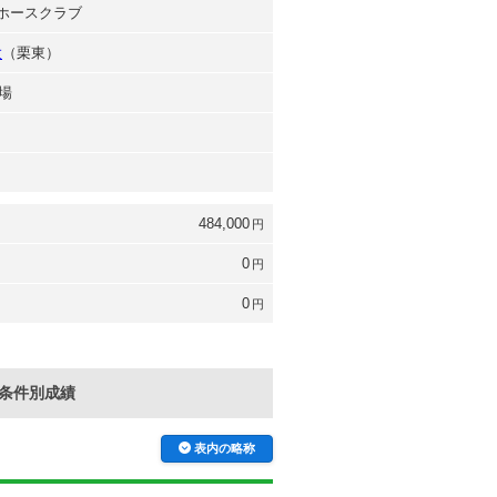
Gホースクラブ
太
（栗東）
場
484,000
円
0
円
0
円
条件別成績
表内の略称