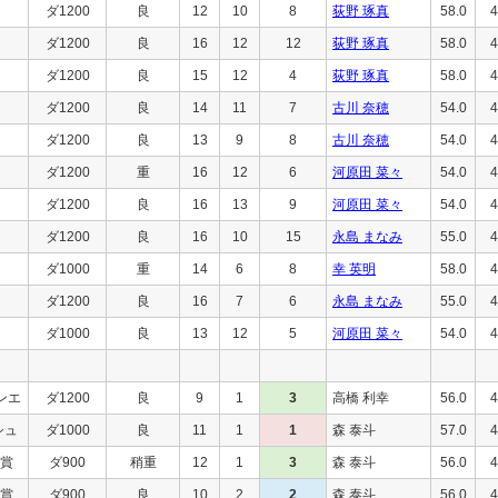
ダ1200
良
12
10
8
荻野 琢真
58.0
4
ダ1200
良
16
12
12
荻野 琢真
58.0
4
ダ1200
良
15
12
4
荻野 琢真
58.0
4
ダ1200
良
14
11
7
古川 奈穂
54.0
4
ダ1200
良
13
9
8
古川 奈穂
54.0
4
ダ1200
重
16
12
6
河原田 菜々
54.0
4
ダ1200
良
16
13
9
河原田 菜々
54.0
4
ダ1200
良
16
10
15
永島 まなみ
55.0
4
ダ1000
重
14
6
8
幸 英明
58.0
4
ダ1200
良
16
7
6
永島 まなみ
55.0
4
ダ1000
良
13
12
5
河原田 菜々
54.0
4
ンエ
ダ1200
良
9
1
3
高橋 利幸
56.0
4
シュ
ダ1000
良
11
1
1
森 泰斗
57.0
4
)賞
ダ900
稍重
12
1
3
森 泰斗
56.0
4
)賞
ダ900
良
10
2
2
森 泰斗
56.0
4