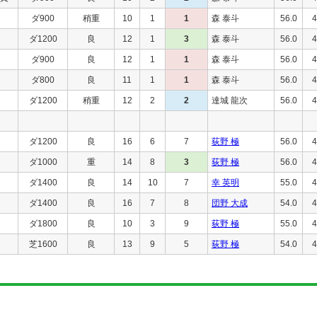
ダ900
稍重
10
1
1
森 泰斗
56.0
4
ダ1200
良
12
1
3
森 泰斗
56.0
4
ダ900
良
12
1
1
森 泰斗
56.0
4
ド
ダ800
良
11
1
1
森 泰斗
56.0
4
ダ1200
稍重
12
2
2
達城 龍次
56.0
4
ダ1200
良
16
6
7
荻野 極
56.0
4
ダ1000
重
14
8
3
荻野 極
56.0
4
ダ1400
良
14
10
7
幸 英明
55.0
4
ダ1400
良
16
7
8
団野 大成
54.0
4
ダ1800
良
10
3
9
荻野 極
55.0
4
芝1600
良
13
9
5
荻野 極
54.0
4