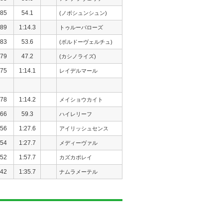
85
54.1
(ノボシュンシュン)
89
1:14.3
トゥルーバローズ
83
53.6
(ボルドーヴェルチュ)
79
47.2
(カシノライズ)
75
1:14.1
レイデルマール
78
1:14.2
メイショウカイト
66
59.3
ハイレリーフ
56
1:27.6
アイリッシュセンス
54
1:27.7
メディーヴァル
52
1:57.7
カズカポレイ
42
1:35.7
ナムラメーテル