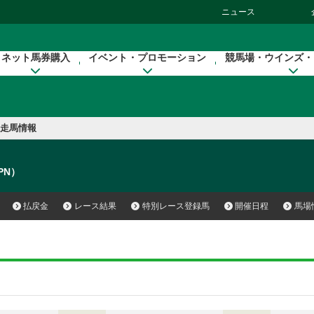
ニュース
ネット馬券購入
イベント・プロモーション
競馬場・ウインズ・
走馬情報
JPN）
払戻金
レース結果
特別レース登録馬
開催日程
馬場