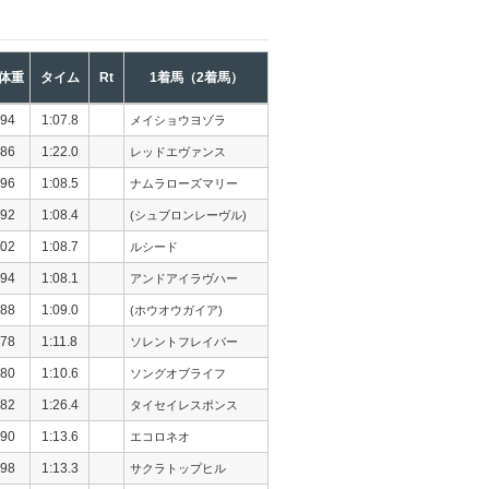
体重
タイム
Rt
1着馬（2着馬）
94
1:07.8
メイショウヨゾラ
86
1:22.0
レッドエヴァンス
96
1:08.5
ナムラローズマリー
92
1:08.4
(シュブロンレーヴル)
02
1:08.7
ルシード
94
1:08.1
アンドアイラヴハー
88
1:09.0
(ホウオウガイア)
78
1:11.8
ソレントフレイバー
80
1:10.6
ソングオブライフ
82
1:26.4
タイセイレスポンス
90
1:13.6
エコロネオ
98
1:13.3
サクラトップヒル