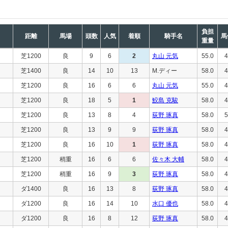
負担
距離
馬場
頭数
人気
着順
騎手名
馬
重量
芝1200
良
9
6
2
丸山 元気
55.0
4
芝1400
良
14
10
13
M.ディー
58.0
4
芝1200
良
16
6
6
丸山 元気
55.0
4
芝1200
良
18
5
1
鮫島 克駿
58.0
4
芝1200
良
13
8
4
荻野 琢真
58.0
5
芝1200
良
13
9
9
荻野 琢真
58.0
4
芝1200
良
16
10
1
荻野 琢真
58.0
4
芝1200
稍重
16
6
6
佐々木 大輔
58.0
4
芝1200
稍重
16
9
3
荻野 琢真
58.0
4
ダ1400
良
16
13
8
荻野 琢真
58.0
4
ダ1200
良
16
14
10
水口 優也
58.0
4
ダ1200
良
16
8
12
荻野 琢真
58.0
4