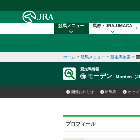
本文へ移動する
競馬メニュー
馬券・JRA-UMACA
ホーム
>
競馬メニュー
>
競走馬検索
>
競
競走馬情報
モーデン
Morden（
開催お知らせ
出馬表
オッズ
プロフィール