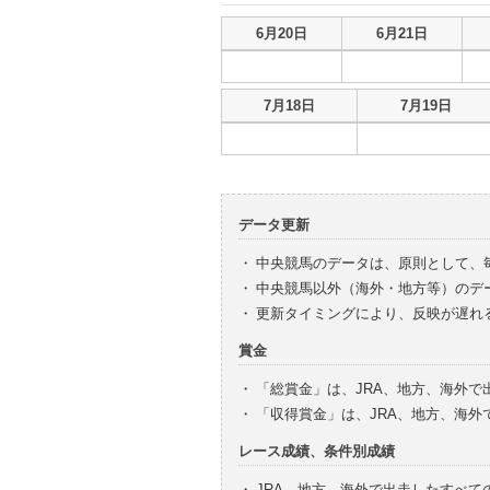
出走・出馬投票履歴
6月20日
6月21日
出走・出馬投票履歴
7月18日
7月19日
データ更新
・
中央競馬のデータは、原則として、
・
中央競馬以外（海外・地方等）のデ
・
更新タイミングにより、反映が遅れ
賞金
・
「総賞金」は、JRA、地方、海外
・
「収得賞金」は、JRA、地方、海
レース成績、条件別成績
・
JRA、地方、海外で出走したすべて