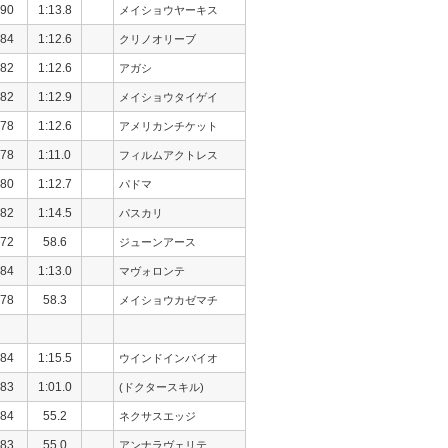
90
1:13.8
メイショウヤーキス
84
1:12.6
クリノオリーブ
82
1:12.6
アガシ
82
1:12.9
メイショウタイゲイ
78
1:12.6
アメリカンチケット
78
1:11.0
フィルムアクトレス
80
1:12.7
パドマ
82
1:14.5
パスカリ
72
58.6
ジューンアース
84
1:13.0
マヴォロンテ
78
58.3
メイショウカゼマチ
84
1:15.5
ウインドインバイオ
83
1:01.0
(ドクタースキル)
84
55.2
ネクサスエッジ
83
55.0
アンナラヴェリテ