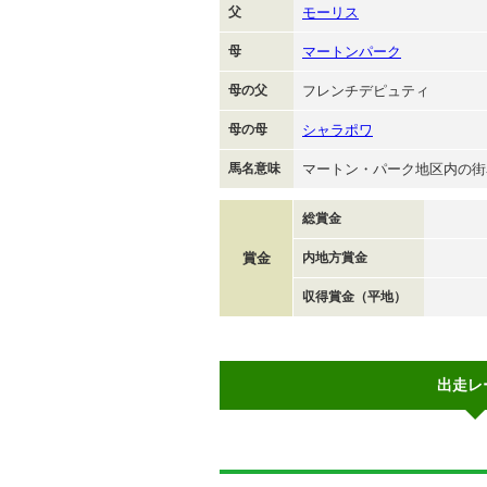
父
モーリス
母
マートンパーク
母の父
フレンチデピュティ
母の母
シャラポワ
馬名意味
マートン・パーク地区内の街
総賞金
賞金
内地方賞金
収得賞金（平地）
出走レ