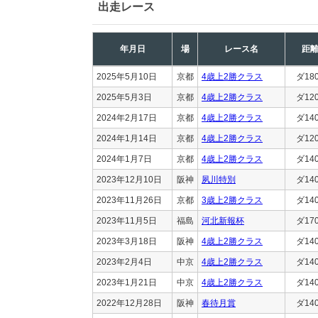
出走レース
年月日
場
レース名
距
2025年5月10日
京都
4歳上2勝クラス
ダ18
2025年5月3日
京都
4歳上2勝クラス
ダ12
2024年2月17日
京都
4歳上2勝クラス
ダ14
2024年1月14日
京都
4歳上2勝クラス
ダ12
2024年1月7日
京都
4歳上2勝クラス
ダ14
2023年12月10日
阪神
夙川特別
ダ14
2023年11月26日
京都
3歳上2勝クラス
ダ14
2023年11月5日
福島
河北新報杯
ダ17
2023年3月18日
阪神
4歳上2勝クラス
ダ14
2023年2月4日
中京
4歳上2勝クラス
ダ14
2023年1月21日
中京
4歳上2勝クラス
ダ14
2022年12月28日
阪神
春待月賞
ダ14