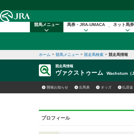
本文へ移動する
競馬メニュー
馬券・JRA-UMACA
ネット馬券
ホーム
>
競馬メニュー
>
競走馬検索
>
競走馬情報
競走馬情報
ヴァクストゥーム
Wachstum（
開催お知らせ
出馬表
オッズ
払戻金
プロフィール