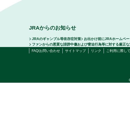
JRAからのお知らせ
JRAのギャンブル等依存症対策
お出かけ前にJRAホームペ
ファンからの悪質な誹謗中傷および脅迫行為等に対する厳正な
FAQ/お問い合わせ
サイトマップ
リンク
ご利用に際し