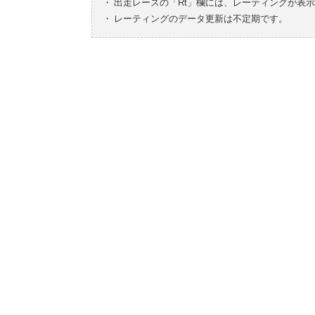
・
出走レースの「Rt」欄には、レーティングが表
・
レーティングのデータ更新は不定期です。