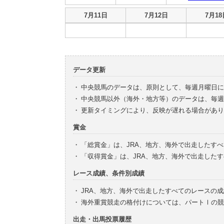
出走・出馬投票履歴
7月11日
7月12日
7月18
データ更新
・
中央競馬のデータは、原則として、毎週月曜日に
・
中央競馬以外（海外・地方等）のデータは、毎週
・
更新タイミングにより、反映が遅れる場合があり
賞金
・
「総賞金」は、JRA、地方、海外で出走したす
・
「収得賞金」は、JRA、地方、海外で出走した
レース成績、条件別成績
・
JRA、地方、海外で出走したすべてのレースの
・
海外重賞競走の格付けについては、パートⅠの競
出走・出馬投票履歴