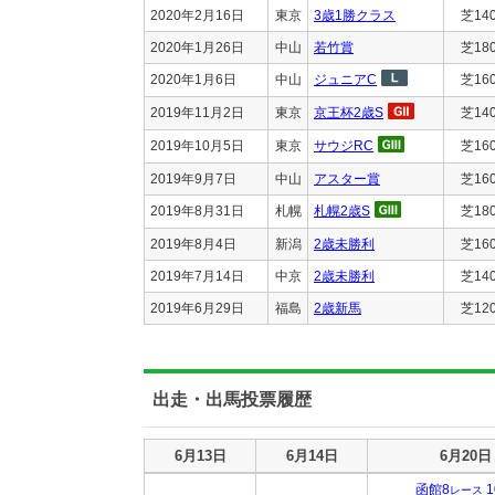
2020年2月16日
東京
3歳1勝クラス
芝14
2020年1月26日
中山
若竹賞
芝18
2020年1月6日
中山
ジュニアC
芝16
2019年11月2日
東京
京王杯2歳S
芝14
2019年10月5日
東京
サウジRC
芝16
2019年9月7日
中山
アスター賞
芝16
2019年8月31日
札幌
札幌2歳S
芝18
2019年8月4日
新潟
2歳未勝利
芝16
2019年7月14日
中京
2歳未勝利
芝14
2019年6月29日
福島
2歳新馬
芝12
出走・出馬投票履歴
出走・出馬投票履歴
6月13日
6月14日
6月20日
函館8
1
レース