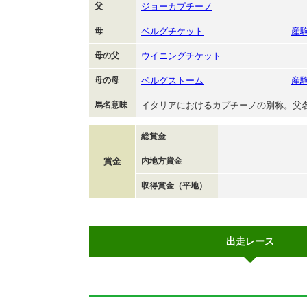
父
ジョーカプチーノ
母
ベルグチケット
産
母の父
ウイニングチケット
母の母
ベルグストーム
産
馬名意味
イタリアにおけるカプチーノの別称。父
総賞金
賞金
内地方賞金
収得賞金（平地）
出走レース