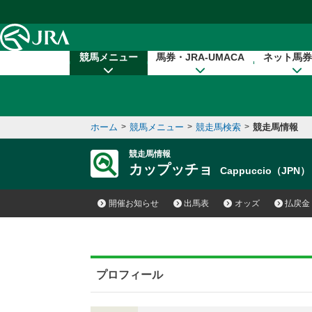
本文へ移動する
競馬メニュー
馬券・JRA-UMACA
ネット馬券
ホーム
>
競馬メニュー
>
競走馬検索
>
競走馬情報
競走馬情報
カップッチョ
Cappuccio（JPN）
開催お知らせ
出馬表
オッズ
払戻金
プロフィール