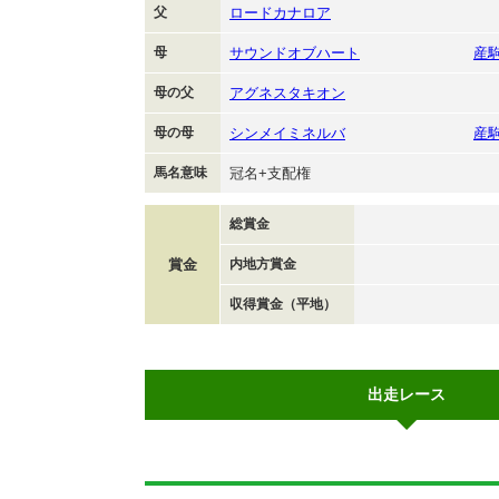
父
ロードカナロア
母
サウンドオブハート
産
母の父
アグネスタキオン
母の母
シンメイミネルバ
産
馬名意味
冠名+支配権
総賞金
賞金
内地方賞金
収得賞金（平地）
出走レース