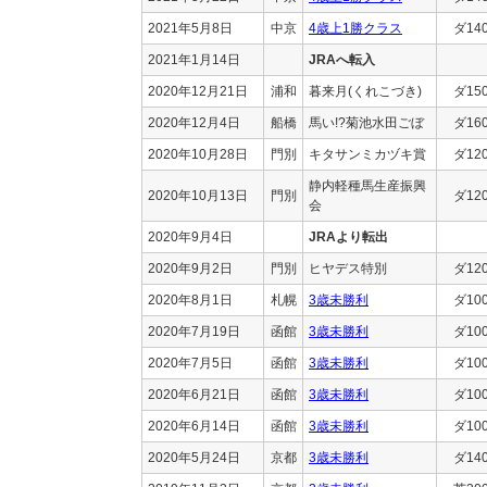
2021年5月8日
中京
4歳上1勝クラス
ダ14
2021年1月14日
JRAへ転入
2020年12月21日
浦和
暮来月(くれこづき)
ダ15
2020年12月4日
船橋
馬い!?菊池水田ごぼ
ダ16
2020年10月28日
門別
キタサンミカヅキ賞
ダ12
静内軽種馬生産振興
2020年10月13日
門別
ダ12
会
2020年9月4日
JRAより転出
2020年9月2日
門別
ヒヤデス特別
ダ12
2020年8月1日
札幌
3歳未勝利
ダ10
2020年7月19日
函館
3歳未勝利
ダ10
2020年7月5日
函館
3歳未勝利
ダ10
2020年6月21日
函館
3歳未勝利
ダ10
2020年6月14日
函館
3歳未勝利
ダ10
2020年5月24日
京都
3歳未勝利
ダ14