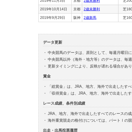
2019年11月3日
京都
2歳未勝利
芝20
2019年10月14日
京都
2歳未勝利
芝18
2019年9月29日
阪神
2歳新馬
芝16
データ更新
・
中央競馬のデータは、原則として、毎週月曜日に
・
中央競馬以外（海外・地方等）のデータは、毎週
・
更新タイミングにより、反映が遅れる場合があり
賞金
・
「総賞金」は、JRA、地方、海外で出走したす
・
「収得賞金」は、JRA、地方、海外で出走した
レース成績、条件別成績
・
JRA、地方、海外で出走したすべてのレースの
・
海外重賞競走の格付けについては、パートⅠの競
出走・出馬投票履歴