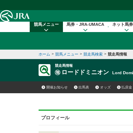
本文へ移動する
競馬メニュー
馬券・JRA-UMACA
ネット馬券
ホーム
>
競馬メニュー
>
競走馬検索
>
競走馬情報
競走馬情報
ロードドミニオン
Lord Dom
開催お知らせ
出馬表
オッズ
払戻金
プロフィール