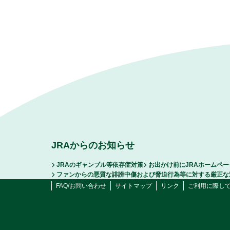
JRAからのお知らせ
JRAのギャンブル等依存症対策
お出かけ前にJRAホームペ
ファンからの悪質な誹謗中傷および脅迫行為等に対する厳正な
FAQ/お問い合わせ
サイトマップ
リンク
ご利用に際し