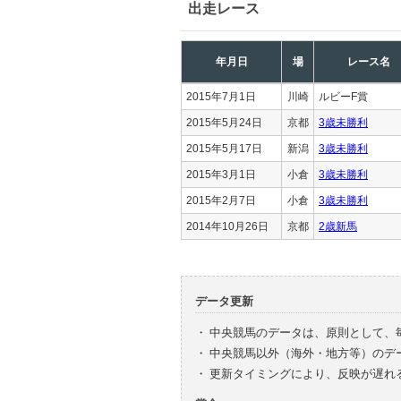
出走レース
年月日
場
レース名
2015年7月1日
川崎
ルビーF賞
2015年5月24日
京都
3歳未勝利
2015年5月17日
新潟
3歳未勝利
2015年3月1日
小倉
3歳未勝利
2015年2月7日
小倉
3歳未勝利
2014年10月26日
京都
2歳新馬
データ更新
・
中央競馬のデータは、原則として、
・
中央競馬以外（海外・地方等）のデ
・
更新タイミングにより、反映が遅れ