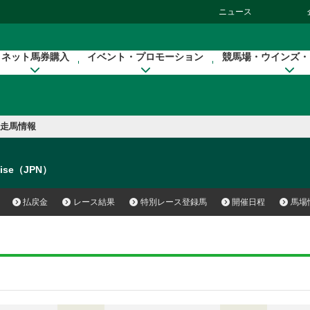
ニュース
ネット馬券購入
イベント・プロモーション
競馬場・ウインズ・
走馬情報
aise（JPN）
払戻金
レース結果
特別レース登録馬
開催日程
馬場