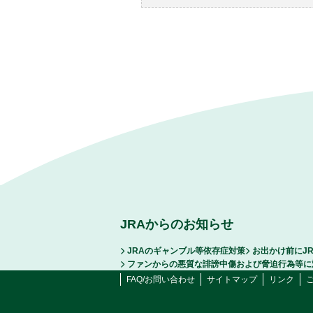
JRAからのお知らせ
JRAのギャンブル等依存症対策
お出かけ前にJ
ファンからの悪質な誹謗中傷および脅迫行為等に
FAQ/お問い合わせ
サイトマップ
リンク