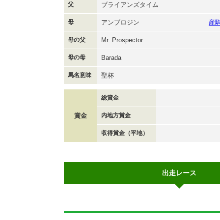
父
ブライアンズタイム
母
アンブロジン
産
母の父
Mr. Prospector
母の母
Barada
馬名意味
聖杯
総賞金
賞金
内地方賞金
収得賞金（平地）
出走レース