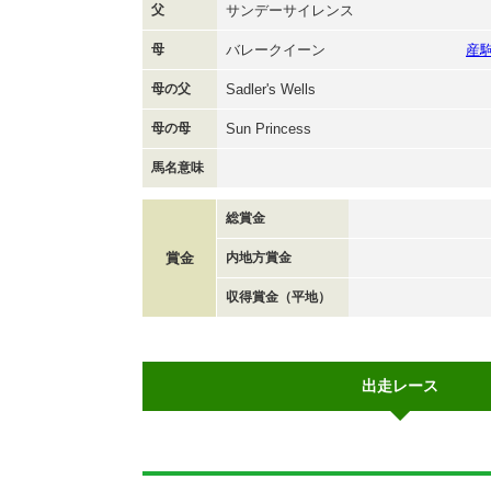
父
サンデーサイレンス
母
バレークイーン
産
母の父
Sadler's Wells
母の母
Sun Princess
馬名意味
総賞金
賞金
内地方賞金
収得賞金（平地）
出走レース