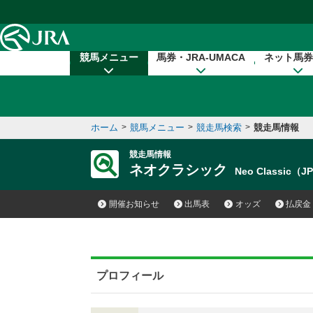
本文へ移動する
競馬メニュー
馬券・JRA-UMACA
ネット馬券
ホーム
>
競馬メニュー
>
競走馬検索
>
競走馬情報
競走馬情報
ネオクラシック
Neo Classic（J
開催お知らせ
出馬表
オッズ
払戻金
プロフィール