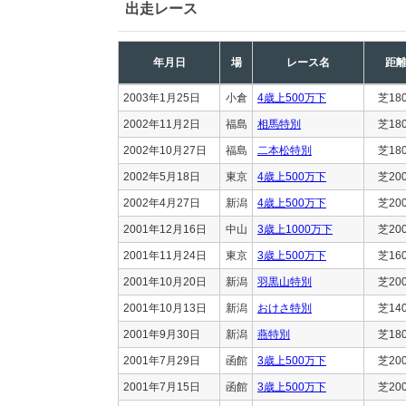
出走レース
年月日
場
レース名
距
2003年1月25日
小倉
4歳上500万下
芝18
2002年11月2日
福島
相馬特別
芝18
2002年10月27日
福島
二本松特別
芝18
2002年5月18日
東京
4歳上500万下
芝20
2002年4月27日
新潟
4歳上500万下
芝20
2001年12月16日
中山
3歳上1000万下
芝20
2001年11月24日
東京
3歳上500万下
芝16
2001年10月20日
新潟
羽黒山特別
芝20
2001年10月13日
新潟
おけさ特別
芝14
2001年9月30日
新潟
燕特別
芝18
2001年7月29日
函館
3歳上500万下
芝20
2001年7月15日
函館
3歳上500万下
芝20