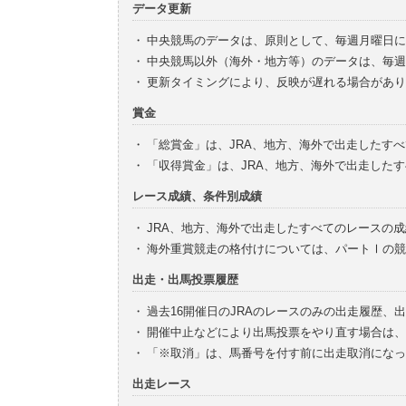
データ更新
・
中央競馬のデータは、原則として、毎週月曜日に
・
中央競馬以外（海外・地方等）のデータは、毎週
・
更新タイミングにより、反映が遅れる場合があり
賞金
・
「総賞金」は、JRA、地方、海外で出走したす
・
「収得賞金」は、JRA、地方、海外で出走した
レース成績、条件別成績
・
JRA、地方、海外で出走したすべてのレースの
・
海外重賞競走の格付けについては、パートⅠの競
出走・出馬投票履歴
・
過去16開催日のJRAのレースのみの出走履歴、
・
開催中止などにより出馬投票をやり直す場合は、
・
「※取消」は、馬番号を付す前に出走取消になっ
出走レース