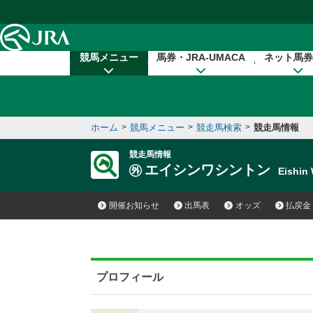
本文へ移動する
競馬メニュー
馬券・JRA-UMACA
ネット馬券
ホーム
>
競馬メニュー
>
競走馬検索
>
競走馬情報
競走馬情報
エイシンワシントン
Eishi
開催お知らせ
出馬表
オッズ
払戻金
プロフィール