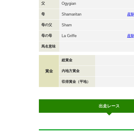
父
Ogygian
母
Shamaritan
産
母の父
Sham
母の母
La Griffe
産
馬名意味
総賞金
賞金
内地方賞金
収得賞金（平地）
出走レース