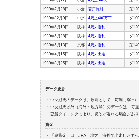
1990年7月28日
小倉
若戸特別
芝12
1989年12月9日
中京
4歳上400万下
ダ10
1989年6月10日
阪神
4歳未勝利
ダ12
1989年5月28日
阪神
4歳未勝利
ダ12
1989年5月13日
京都
4歳未勝利
芝14
1989年4月15日
阪神
4歳未出走
ダ12
1989年3月25日
阪神
4歳未出走
ダ12
データ更新
・
中央競馬のデータは、原則として、毎週月曜日に
・
中央競馬以外（海外・地方等）のデータは、毎週
・
更新タイミングにより、反映が遅れる場合があり
賞金
・
「総賞金」は、JRA、地方、海外で出走したす