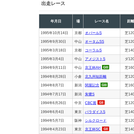
出走レース
年月日
場
レース名
距
1995年10月14日
京都
オパールS
芝12
1995年9月30日
中山
オータムSS
芝12
1995年3月18日
京都
コーラルS
芝14
1995年3月4日
中山
アメジストS
ダ12
1994年9月11日
中山
京王杯AH
芝16
1994年8月28日
小倉
北九州短距離
芝12
1994年8月7日
新潟
関屋記念
芝16
1994年7月17日
新潟
朱鷺S
芝14
1994年6月26日
中京
CBC賞
芝12
1994年6月4日
東京
パラダイスS
芝14
1994年5月7日
阪神
シルクロード
芝12
1994年4月23日
東京
京王杯SC
芝14