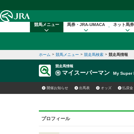
本文へ移動する
競馬メニュー
馬券・JRA-UMACA
ネット馬券
ホーム
>
競馬メニュー
>
競走馬検索
>
競走馬情報
競走馬情報
マイスーパーマン
My Supe
開催お知らせ
出馬表
オッズ
払戻金
プロフィール