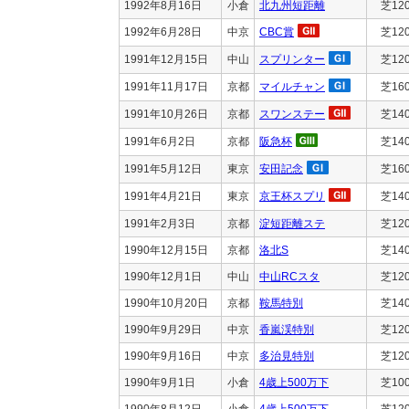
1992年8月16日
小倉
北九州短距離
芝12
1992年6月28日
中京
CBC賞
芝12
1991年12月15日
中山
スプリンター
芝12
1991年11月17日
京都
マイルチャン
芝16
1991年10月26日
京都
スワンステー
芝14
1991年6月2日
京都
阪急杯
芝14
1991年5月12日
東京
安田記念
芝16
1991年4月21日
東京
京王杯スプリ
芝14
1991年2月3日
京都
淀短距離ステ
芝12
1990年12月15日
京都
洛北S
芝14
1990年12月1日
中山
中山RCスタ
芝12
1990年10月20日
京都
鞍馬特別
芝14
1990年9月29日
中京
香嵐渓特別
芝12
1990年9月16日
中京
多治見特別
芝12
1990年9月1日
小倉
4歳上500万下
芝10
1990年8月12日
小倉
4歳上500万下
芝12