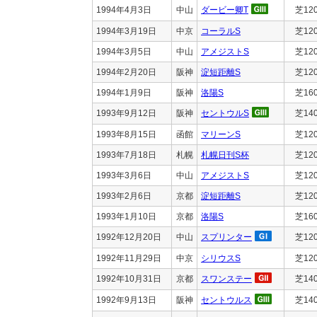
1994年4月3日
中山
ダービー卿T
芝12
1994年3月19日
中京
コーラルS
芝12
1994年3月5日
中山
アメジストS
芝12
1994年2月20日
阪神
淀短距離S
芝12
1994年1月9日
阪神
洛陽S
芝16
1993年9月12日
阪神
セントウルS
芝14
1993年8月15日
函館
マリーンS
芝12
1993年7月18日
札幌
札幌日刊S杯
芝12
1993年3月6日
中山
アメジストS
芝12
1993年2月6日
京都
淀短距離S
芝12
1993年1月10日
京都
洛陽S
芝16
1992年12月20日
中山
スプリンター
芝12
1992年11月29日
中京
シリウスS
芝12
1992年10月31日
京都
スワンステー
芝14
1992年9月13日
阪神
セントウルス
芝14