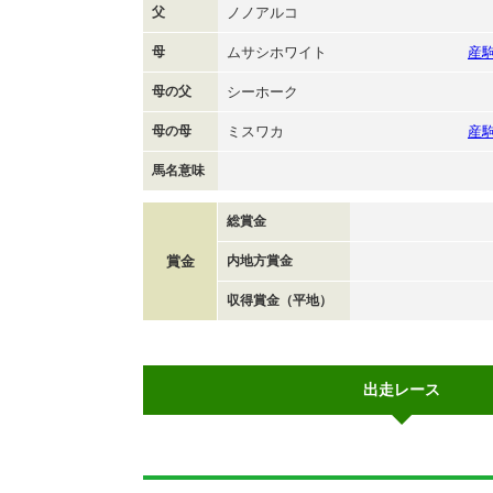
父
ノノアルコ
母
ムサシホワイト
産
母の父
シーホーク
母の母
ミスワカ
産
馬名意味
総賞金
賞金
内地方賞金
収得賞金（平地）
出走レース