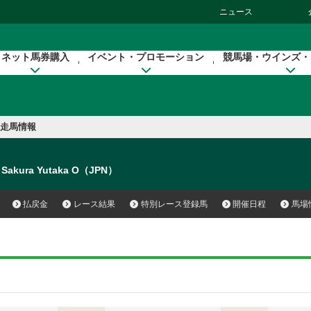
ニュース
ネット馬券購入
イベント・プロモーション
競馬場・ウインズ・
走馬情報
Sakura Yutaka O（JPN）
払戻金
レース結果
特別レース登録馬
開催日程
馬場