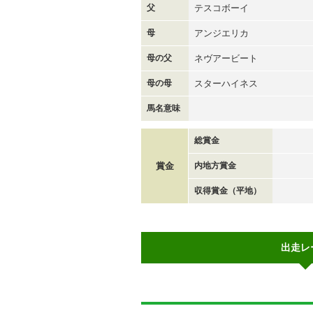
父
テスコボーイ
母
アンジエリカ
母の父
ネヴアービート
母の母
スターハイネス
馬名意味
総賞金
賞金
内地方賞金
収得賞金（平地）
出走レ