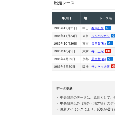
出走レース
年月日
場
レース名
1986年12月21日
中山
有馬記念
1986年11月23日
東京
ジャパンカッ
1986年10月26日
東京
天皇賞(秋)
1986年10月5日
東京
毎日王冠
1986年4月29日
京都
天皇賞(春)
1986年3月30日
阪神
サンケイ大阪
データ更新
・
中央競馬のデータは、原則として、
・
中央競馬以外（海外・地方等）のデ
・
更新タイミングにより、反映が遅れ