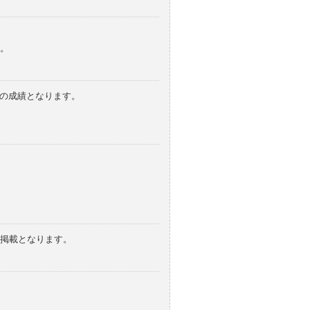
。
みの成績となります。
の掲載となります。