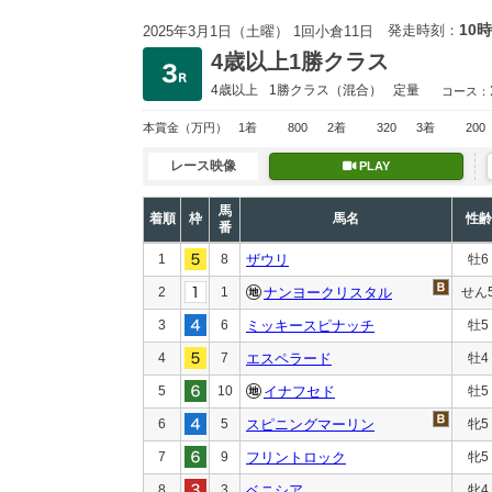
10時
発走時刻：
2025年3月1日（土曜） 1回小倉11日
4歳以上1勝クラス
4歳以上
1勝クラス
（混合）
定量
コース：
本賞金
（万円）
1着
800
2着
320
3着
200
レース映像
PLAY
馬
着順
枠
馬名
性齢
番
1
8
ザウリ
牡6
2
1
ナンヨークリスタル
せん
3
6
ミッキースピナッチ
牡5
4
7
エスペラード
牡4
5
10
イナフセド
牡5
6
5
スピニングマーリン
牝5
7
9
フリントロック
牝5
8
3
ベニシア
牝4