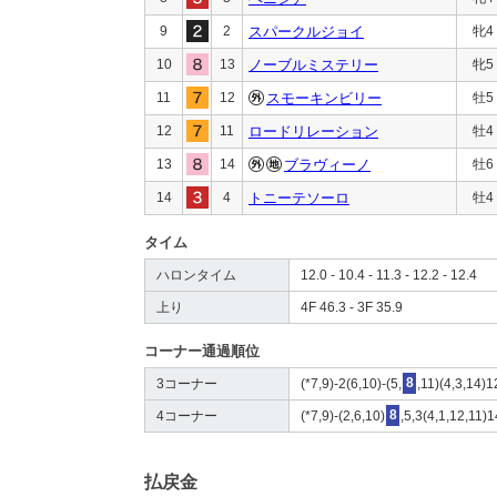
9
2
スパークルジョイ
牝4
10
13
ノーブルミステリー
牝5
11
12
スモーキンビリー
牡5
12
11
ロードリレーション
牡4
13
14
ブラヴィーノ
牡6
14
4
トニーテソーロ
牡4
タイム
ハロンタイム
12.0 - 10.4 - 11.3 - 12.2 - 12.4
上り
4F 46.3 - 3F 35.9
コーナー通過順位
3コーナー
(*7,9)-2(6,10)-(5,
8
,11)(4,3,14)1
4コーナー
(*7,9)-(2,6,10)
8
,5,3(4,1,12,11)
払戻金