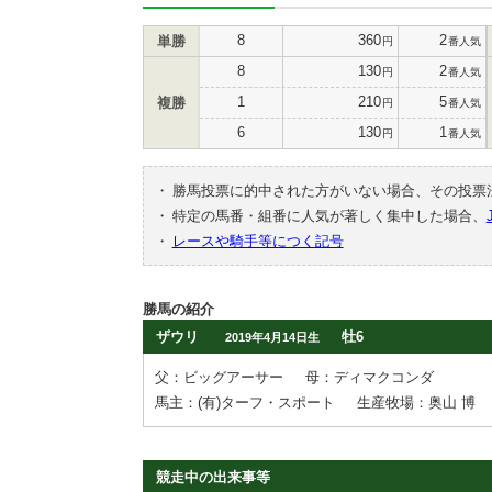
8
360
2
単勝
円
番人気
8
130
2
円
番人気
1
210
5
複勝
円
番人気
6
130
1
円
番人気
・
勝馬投票に的中された方がいない場合、その投票
・
特定の馬番・組番に人気が著しく集中した場合、
・
レースや騎手等につく記号
勝馬の紹介
ザウリ
牡6
2019年4月14日生
父：ビッグアーサー
母：ディマクコンダ
馬主：(有)ターフ・スポート
生産牧場：奥山 博
競走中の出来事等