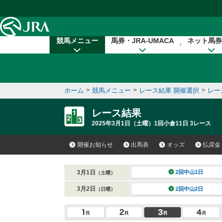
本文へ移動する
競馬メニュー
馬券・JRA-UMACA
ネット馬券
ホーム
>
競馬メニュー
>
レース結果 開催選択
>
レー
レース結果
2025年3月1日（土曜）1回小倉11日 3レース
開催お知らせ
出馬表
オッズ
払戻金
3月1日
2回中山1日
（土曜）
3月2日
2回中山2日
（日曜）