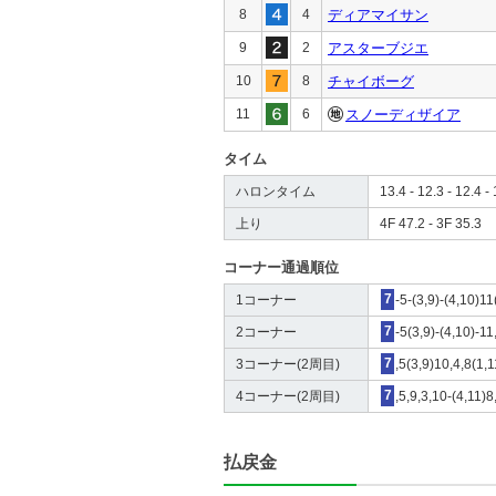
8
4
ディアマイサン
9
2
アスターブジエ
10
8
チャイボーグ
11
6
スノーディザイア
タイム
ハロンタイム
13.4 - 12.3 - 12.4 - 
上り
4F 47.2 - 3F 35.3
コーナー通過順位
1コーナー
7
-5-(3,9)-(4,10)11
2コーナー
7
-5(3,9)-(4,10)-11
3コーナー(2周目)
7
,5(3,9)10,4,8(1,1
4コーナー(2周目)
7
,5,9,3,10-(4,11)8
払戻金