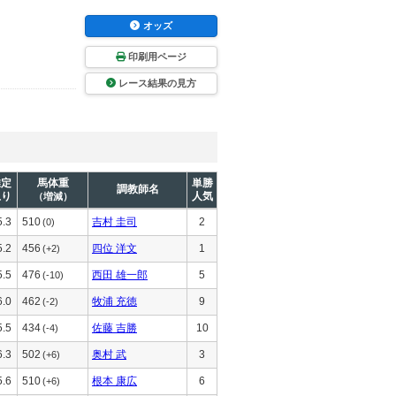
オッズ
印刷用ページ
レース結果の見方
推定
馬体重
単勝
調教師名
上り
人気
（増減）
5.3
510
吉村 圭司
2
(0)
5.2
456
四位 洋文
1
(+2)
5.5
476
西田 雄一郎
5
(-10)
6.0
462
牧浦 充徳
9
(-2)
5.5
434
佐藤 吉勝
10
(-4)
6.3
502
奥村 武
3
(+6)
5.6
510
根本 康広
6
(+6)