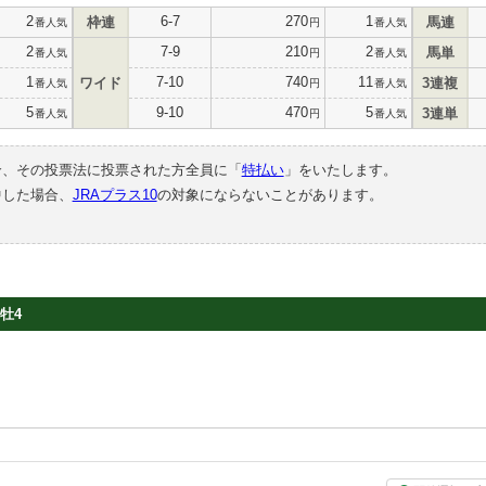
2
6-7
270
1
枠連
馬連
番人気
円
番人気
2
7-9
210
2
馬単
番人気
円
番人気
1
7-10
740
11
ワイド
3連複
番人気
円
番人気
5
9-10
470
5
3連単
番人気
円
番人気
合、その投票法に投票された方全員に「
特払い
」をいたします。
中した場合、
JRAプラス10
の対象にならないことがあります。
牡4