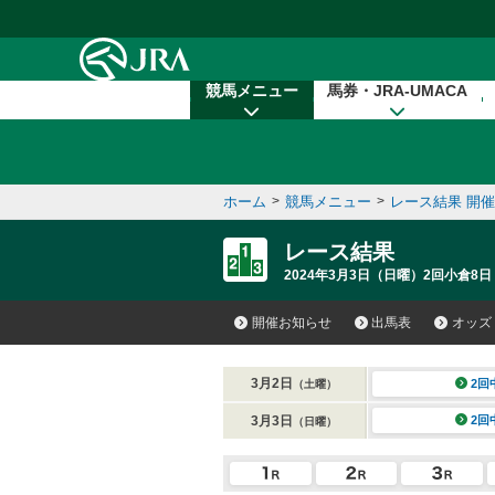
本文へ移動する
競馬メニュー
馬券・JRA-UMACA
ホーム
>
競馬メニュー
>
レース結果 開
レース結果
2024年3月3日（日曜）2回小倉8日
開催お知らせ
出馬表
オッズ
3月2日
2回
（土曜）
3月3日
2回
（日曜）