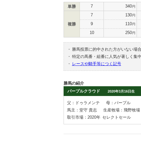
7
340
単勝
円
7
130
円
9
110
複勝
円
10
250
円
・
勝馬投票に的中された方がいない場
・
特定の馬番・組番に人気が著しく集
・
レースや騎手等につく記号
勝馬の紹介
パープルクラウド
2020年3月16日生
父：ドゥラメンテ
母：パープル
馬主：堂守 貴志
生産牧場：飛野牧場
取引市場：2020年
セレクトセール