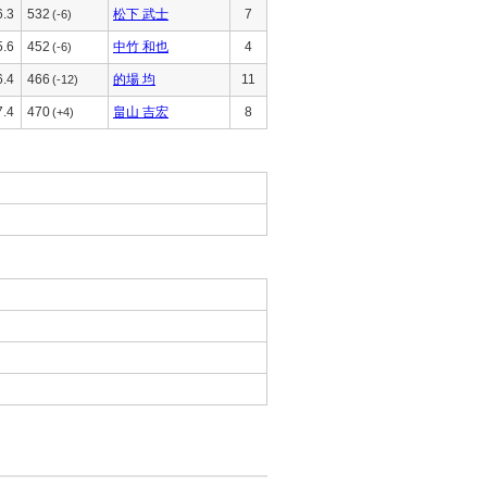
6.3
532
松下 武士
7
(-6)
5.6
452
中竹 和也
4
(-6)
6.4
466
的場 均
11
(-12)
7.4
470
畠山 吉宏
8
(+4)