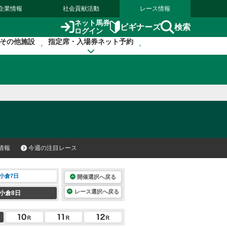
企業情報
社会貢献活動
レース情報
ネット馬券
検索
ビギナーズ
ログイン
その他施設
指定席・入場券ネット予約
情報
今週の注目レース
小倉7日
開催選択へ戻る
レース選択へ戻る
小倉8日