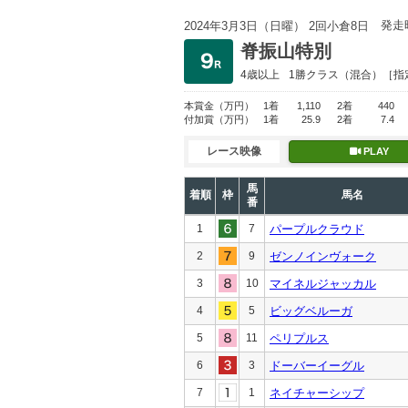
発走
2024年3月3日（日曜） 2回小倉8日
脊振山特別
4歳以上
1勝クラス
（混合）［指
本賞金
（万円）
1着
1,110
2着
440
付加賞
（万円）
1着
25.9
2着
7.4
レース映像
PLAY
馬
着順
枠
馬名
番
1
7
パープルクラウド
2
9
ゼンノインヴォーク
3
10
マイネルジャッカル
4
5
ビッグベルーガ
5
11
ペリプルス
6
3
ドーバーイーグル
7
1
ネイチャーシップ