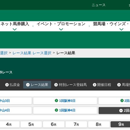
ニュース
ネット馬券購入
イベント・プロモーション
競馬場・ウインズ・
催選択
>
レース結果 レース選択
>
レース結果
 9レース
払戻金
レース結果
特別レース登録馬
開催日程
馬場
中山3日
1回阪神3日
2回
中山4日
1回阪神4日
2回