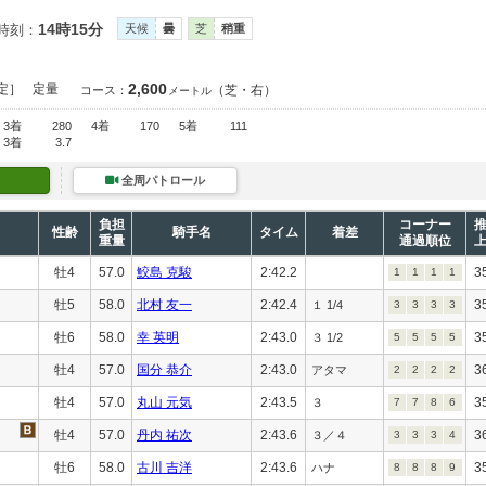
14時15分
時刻：
天候
曇
芝
稍重
2,600
定］
定量
（芝・右）
コース：
メートル
3着
280
4着
170
5着
111
3着
3.7
全周パトロール
負担
コーナー
性齢
騎手名
タイム
着差
重量
通過順位
牡4
57.0
鮫島 克駿
2:42.2
3
1
1
1
1
牡5
58.0
北村 友一
2:42.4
3
１ 1/4
3
3
3
3
牡6
58.0
幸 英明
2:43.0
3
３ 1/2
5
5
5
5
牡4
57.0
国分 恭介
2:43.0
3
アタマ
2
2
2
2
牡4
57.0
丸山 元気
2:43.5
3
３
7
7
8
6
牡4
57.0
丹内 祐次
2:43.6
3
３／４
3
3
3
4
牡6
58.0
古川 吉洋
2:43.6
3
ハナ
8
8
8
9