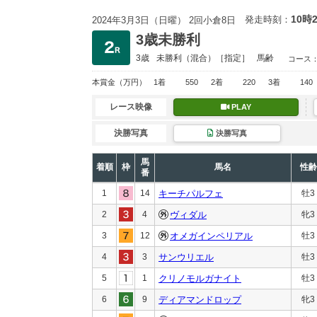
10時
発走時刻：
2024年3月3日（日曜） 2回小倉8日
3歳未勝利
3歳
未勝利
（混合）［指定］
馬齢
コース
本賞金
（万円）
1着
550
2着
220
3着
140
レース映像
PLAY
決勝写真
決勝写真
馬
着順
枠
馬名
性齢
番
1
14
キーチパルフェ
牡3
2
4
ヴィダル
牝3
3
12
オメガインペリアル
牡3
4
3
サンウリエル
牡3
5
1
クリノモルガナイト
牡3
6
9
ディアマンドロップ
牝3