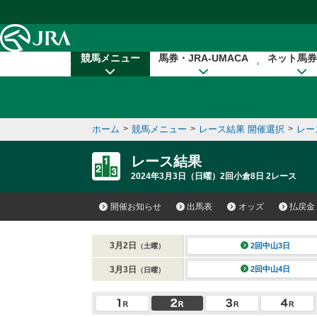
本文へ移動する
競馬メニュー
馬券・JRA-UMACA
ネット馬券
ホーム
>
競馬メニュー
>
レース結果 開催選択
>
レー
レース結果
2024年3月3日（日曜）2回小倉8日 2レース
開催お知らせ
出馬表
オッズ
払戻金
3月2日
2回中山3日
（土曜）
3月3日
2回中山4日
（日曜）