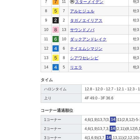
7
11
スターメイデン
牝3
8
7
アルヒジュル
牡3
9
2
タガノエイリアス
牡3
10
13
サウンドノバ
牡3
11
10
ダックアンドレイク
牡3
12
6
テイエムシマジン
牡3
13
8
シアワセレシピ
牝3
14
5
リエラ
牝3
タイム
ハロンタイム
12.8 - 12.0 - 12.7 - 12.1 - 12.3 - 
上り
4F 49.0 - 3F 36.6
コーナー通過順位
1コーナー
4,6(1,9)13,7(3,
14
)11(2,8,12)-5
2コーナー
4,6(1,9)13,7,3,
14
(2,11)(8,12)5,
3コーナー
4(1,6,9)(3,7,
14
,13,11)(2,12,10)