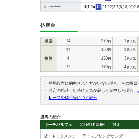
4コーナー
4(1,9)(
14
,11,12)3,7(6,13,10)2-
払戻金
14
270
1
単勝
円
番人気
14
130
1
円
番人気
4
150
3
複勝
円
番人気
12
170
4
円
番人気
・
勝馬投票に的中された方がいない場合、その投票
・
特定の馬番・組番に人気が著しく集中した場合、
・
レースや騎手等につく記号
勝馬の紹介
キーチパルフェ
牡3
2021年3月31日生
父：ドゥラメンテ
母：スプリングサンダー