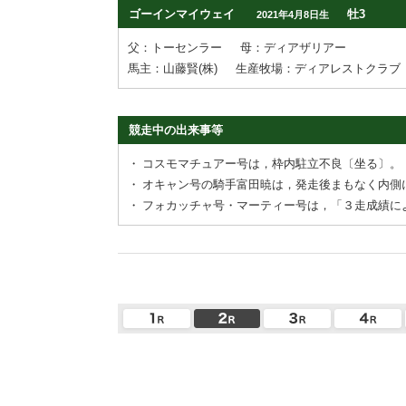
ゴーインマイウェイ
牡3
2021年4月8日生
父：トーセンラー
母：ディアザリアー
馬主：山藤賢(株)
生産牧場：ディアレストクラブ
競走中の出来事等
・
コスモマチュアー号は，枠内駐立不良〔坐る〕。
・
オキャン号の騎手富田暁は，発走後まもなく内側
・
フォカッチャ号・マーティー号は，「３走成績に