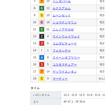
7
15
ベンダバール
牡3
8
12
ルクスアルム
牡3
9
10
ムーンセット
牝3
10
18
ショウナンマリン
牝3
11
11
ニシノアヤカゼ
牝3
12
4
ウインウェイウェイ
牝3
13
6
コムダビチュード
牝3
14
1
フォカッチャ
牝3
15
8
クイーンオブリリー
牝3
16
5
コスモマチュアー
牝3
17
14
ゲッワイエンタン
牡3
18
9
マーティー
せん
タイム
ハロンタイム
12.2 - 11.0 - 11.5 - 11.8 - 11.6 - 1
上り
4F 47.1 - 3F 35.6