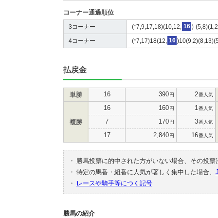
コーナー通過順位
3コーナー
(*7,9,17,18)(10,12,
16
)-(5,8)(1,
4コーナー
(*7,17)18(12,
16
)10(9,2)(8,13)(
払戻金
16
390
2
単勝
円
番人気
16
160
1
円
番人気
7
170
3
複勝
円
番人気
17
2,840
16
円
番人気
・
勝馬投票に的中された方がいない場合、その投票
・
特定の馬番・組番に人気が著しく集中した場合、
・
レースや騎手等につく記号
勝馬の紹介