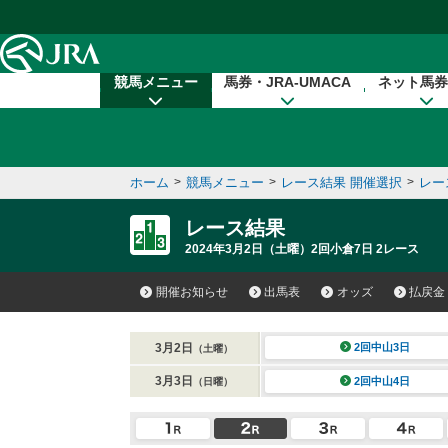
本文へ移動する
競馬メニュー
馬券・JRA-UMACA
ネット馬券
ホーム
>
競馬メニュー
>
レース結果 開催選択
>
レー
レース結果
2024年3月2日（土曜）2回小倉7日 2レース
開催お知らせ
出馬表
オッズ
払戻金
3月2日
2回中山3日
（土曜）
3月3日
2回中山4日
（日曜）