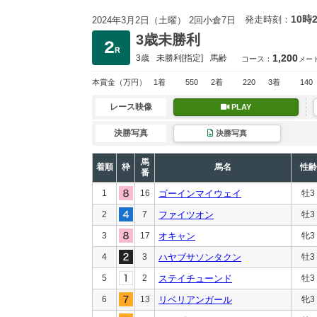
10時
発走時刻：
2024年3月2日（土曜） 2回小倉7日
3歳未勝利
1,200
3歳
未勝利
[指定]
馬齢
コース：
メー
本賞金
（万円）
1着
550
2着
220
3着
140
レース映像
PLAY
決勝写真
決勝写真
馬
着順
枠
馬名
性齢
番
1
16
ゴーインマイウェイ
牡3
2
7
ファイツオン
牡3
3
17
オキャン
牝3
4
3
ハヤブサソンタクン
牡3
5
2
ステイチューンド
牡3
6
13
リベリアンガール
牝3