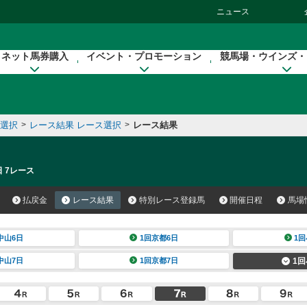
ニュース
ネット馬券購入
イベント・プロモーション
競馬場・ウインズ・
催選択
>
レース結果 レース選択
>
レース結果
日 7レース
払戻金
レース結果
特別レース登録馬
開催日程
馬場
中山6日
1回京都6日
1回
中山7日
1回京都7日
1回