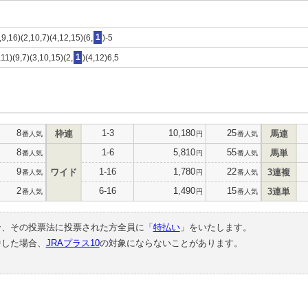
9,16)(2,10,7)(4,12,15)(6,
1
)-5
11)(9,7)(3,10,15)(2,
1
)(4,12)6,5
8
1-3
10,180
25
枠連
馬連
番人気
円
番人気
8
1-6
5,810
55
馬単
番人気
円
番人気
9
1-16
1,780
22
ワイド
3連複
番人気
円
番人気
2
6-16
1,490
15
3連単
番人気
円
番人気
合、その投票法に投票された方全員に「
特払い
」をいたします。
中した場合、
JRAプラス10
の対象にならないことがあります。