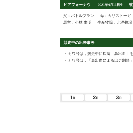
ビアフォーナウ
牝
2021年4月11日生
父：バトルプラン
母：カリストーガ
馬主：小林 由明
生産牧場：北洋牧場
競走中の出来事等
・
カワ号は，競走中に疾病〔鼻出血〕
・
カワ号は，「鼻出血による出走制限