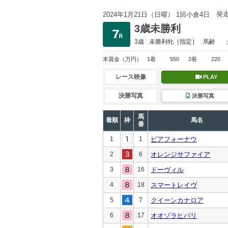
発
2024年1月21日（日曜） 1回小倉4日
3歳未勝利
3歳
未勝利
牝［指定］
馬齢
本賞金
（万円）
1着
550
2着
220
レース映像
PLAY
決勝写真
決勝写真
馬
着順
枠
馬名
番
1
1
ビアフォーナウ
2
6
オレンジサファイア
3
16
ドーヴィル
4
18
スマートレイヴ
5
7
クイーンカナロア
6
17
オオゾラヒバリ