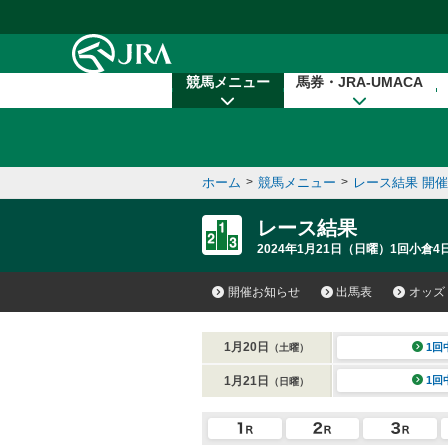
本文へ移動する
競馬メニュー
馬券・JRA-UMACA
ホーム
>
競馬メニュー
>
レース結果 開
レース結果
2024年1月21日（日曜）1回小倉4
開催お知らせ
出馬表
オッズ
1月20日
1回
（土曜）
1月21日
1回
（日曜）