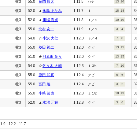
牝3
55.0
藤岡 康太
1:11.5
3
ハナ
13
10
牝3
52.0
▲
永島 まなみ
1:11.7
3
１
18
18
牝3
52.0
▲
川端 海翼
1:11.8
3
１／２
10
10
牝3
55.0
北村 友一
1:11.9
3
１／２
3
4
牝3
54.0
☆
小沢 大仁
1:12.0
3
３／４
7
8
牝3
55.0
菱田 裕二
1:12.0
3
クビ
13
15
牝3
51.0
★
河原田 菜々
1:12.0
3
クビ
13
15
牝3
54.0
☆
佐々木 大輔
1:12.3
3
１ 3/4
7
10
牝3
55.0
原田 和真
1:12.4
3
クビ
6
6
牝3
55.0
富田 暁
1:12.4
3
クビ
3
2
牝3
55.0
小崎 綾也
1:12.8
3
２ 1/2
10
13
牝3
52.0
▲
水沼 元輝
1:12.8
3
クビ
3
6
11.9 - 12.2 - 11.7