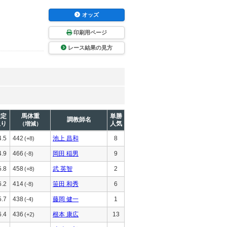
オッズ
印刷用ページ
レース結果の見方
推定
馬体重
単勝
調教師名
上り
人気
（増減）
4.5
442
池上 昌和
8
(+8)
4.9
466
岡田 稲男
9
(-8)
5.8
458
武 英智
2
(+8)
6.2
414
笹田 和秀
6
(-8)
5.7
438
藤岡 健一
1
(-4)
6.4
436
根本 康広
13
(+2)