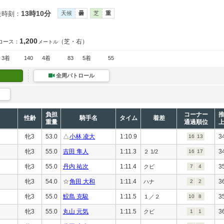
13時10分
走時刻：
天候
曇
芝
重
1,200
（芝・右）
コース：
メートル
3着
140
4着
83
5着
55
全周パトロール
負担
コーナー
性齢
騎手名
タイム
着差
重量
通過順位
牝3
53.0
△
小林 凌大
1:10.9
3
16
13
牝3
55.0
吉田 隼人
1:11.3
3
２ 1/2
16
17
牝3
55.0
丹内 祐次
1:11.4
3
クビ
7
4
牝3
54.0
☆
角田 大和
1:11.4
3
ハナ
2
2
牝3
55.0
鮫島 克駿
1:11.5
3
１／２
10
8
牝3
55.0
丸山 元気
1:11.5
3
クビ
1
1