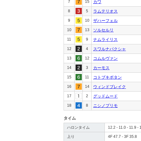
7
15
カワ
8
5
ラムテリオス
9
10
ザハーフェル
10
13
ソルセルリ
11
9
ナムライリス
12
4
スワルナパクシャ
13
12
コムルヴァン
14
3
カーモス
15
11
コトブキボタン
16
14
ウィンドブレイク
17
2
グッドムード
18
8
ニシノプリモ
タイム
ハロンタイム
12.2 - 11.0 - 11.9 - 
上り
4F 47.7 - 3F 35.8