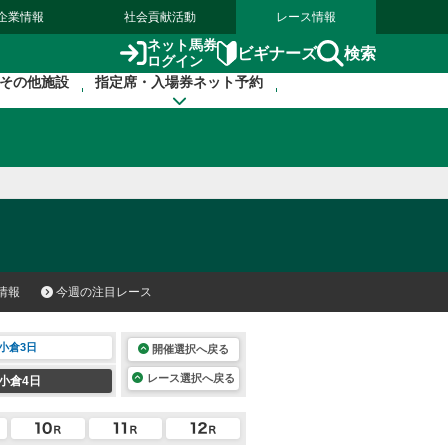
企業情報
社会貢献活動
レース情報
ネット馬券
検索
ビギナーズ
ログイン
その他施設
指定席・入場券ネット予約
情報
今週の注目レース
小倉3日
開催選択へ戻る
レース選択へ戻る
小倉4日