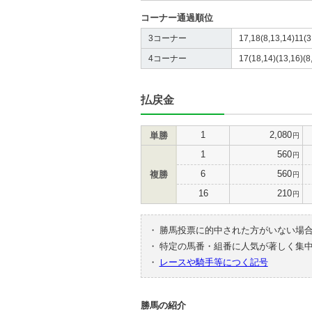
コーナー通過順位
3コーナー
17,18(8,13,14)11(3,
4コーナー
17(18,14)(13,16)(8,
払戻金
1
2,080
単勝
円
1
560
円
6
560
複勝
円
16
210
円
・
勝馬投票に的中された方がいない場
・
特定の馬番・組番に人気が著しく集
・
レースや騎手等につく記号
勝馬の紹介