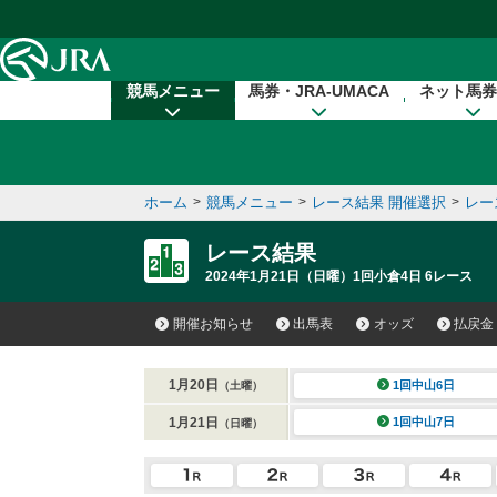
本文へ移動する
競馬メニュー
馬券・JRA-UMACA
ネット馬券
ホーム
>
競馬メニュー
>
レース結果 開催選択
>
レー
レース結果
2024年1月21日（日曜）1回小倉4日 6レース
開催お知らせ
出馬表
オッズ
払戻金
1月20日
1回中山6日
（土曜）
1月21日
1回中山7日
（日曜）