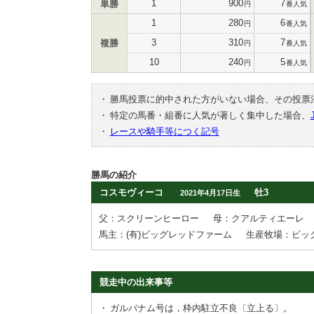
1
900
7
単勝
円
番人気
1
280
6
円
番人気
3
310
7
複勝
円
番人気
10
240
5
円
番人気
・
勝馬投票に的中された方がいない場合、その投票
・
特定の馬番・組番に人気が著しく集中した場合、
・
レースや騎手等につく記号
勝馬の紹介
コスモヴィーコ
牡3
2021年4月17日生
父：スクリーンヒーロー
母：クアルティエーレ
馬主：(有)ビッグレッドファーム
生産牧場：ビッ
競走中の出来事等
・
ガルバナム号は，枠内駐立不良〔立上る〕。