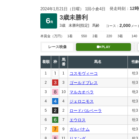
12時
発走時刻：
2024年1月21日（日曜） 1回小倉4日
3歳未勝利
2,000
3歳
未勝利
[指定]
馬齢
コース：
メー
本賞金
（万円）
1着
550
2着
220
3着
140
レース映像
PLAY
馬
着順
枠
馬名
性齢
番
1
1
コスモヴィーコ
牡3
2
3
ゴールドブレス
牡3
3
10
マルカオペラ
牝3
4
4
ジェロニモス
牡3
5
2
ロードバルベーラ
牡3
6
7
エウロス
牡3
7
9
ガルバナム
牡3
8
11
リエンダ
牡3