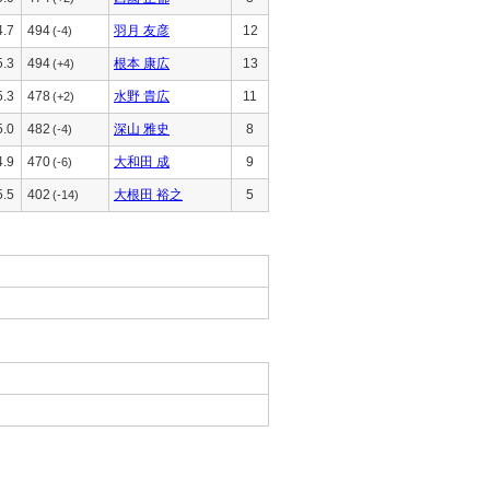
4.7
494
羽月 友彦
12
(-4)
5.3
494
根本 康広
13
(+4)
5.3
478
水野 貴広
11
(+2)
5.0
482
深山 雅史
8
(-4)
4.9
470
大和田 成
9
(-6)
5.5
402
大根田 裕之
5
(-14)