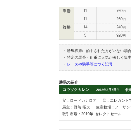
11
760
単勝
円
11
260
円
14
240
複勝
円
5
920
円
・
勝馬投票に的中された方がいない場
・
特定の馬番・組番に人気が著しく集
・
レースや騎手等につく記号
勝馬の紹介
コウソクカレン
牝
2018年2月7日生
父：ロードカナロア
母：エレガント
馬主：野﨑 昭夫
生産牧場：ノーザン
取引市場：2019年
セレクトセール