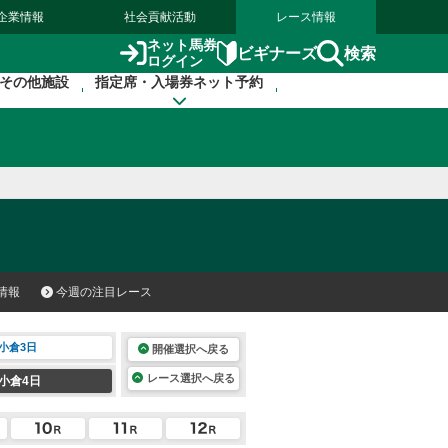
企業情報
社会貢献活動
レース情報
ネット馬券
検索
ビギナーズ
ログイン
その他施設
指定席・入場券ネット予約
情報
今週の注目レース
小倉3日
開催選択へ戻る
レース選択へ戻る
小倉4日