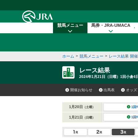
本文へ移動する
競馬メニュー
馬券・JRA-UMACA
ホーム
>
競馬メニュー
>
レース結果 開
レース結果
2024年1月21日（日曜）1回小倉4
開催お知らせ
出馬表
オッズ
1月20日
1回
（土曜）
1月21日
1回
（日曜）