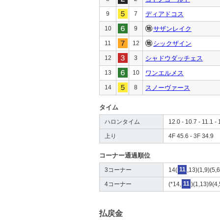
9
7
ディアドコス
10
9
サザンレイク
11
12
シックザイン
12
3
シャドウダッチェス
13
10
ワンエルメス
14
8
スノーヴァース
タイム
ハロンタイム
12.0 - 10.7 - 11.1 - 
上り
4F 45.6 - 3F 34.9
コーナー通過順位
3コーナー
14(
11
,13)(1,9)(5,
4コーナー
(*14,
11
)(1,13)9(4,
払戻金