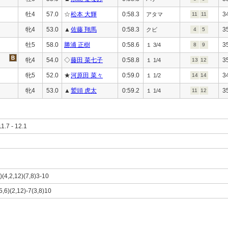
牡4
57.0
☆
松本 大輝
0:58.3
3
アタマ
11
11
牝4
53.0
▲
佐藤 翔馬
0:58.3
3
クビ
4
5
牡5
58.0
勝浦 正樹
0:58.6
3
１ 3/4
8
9
牝4
54.0
◇
藤田 菜七子
0:58.8
3
１ 1/4
13
12
牝5
52.0
★
河原田 菜々
0:59.0
3
１ 1/2
14
14
牝4
53.0
▲
鷲頭 虎太
0:59.2
3
１ 1/4
11
12
11.7 - 12.1
6)(4,2,12)(7,8)3-10
5,6)(2,12)-7(3,8)10