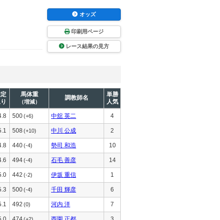
オッズ
印刷用ページ
レース結果の見方
推定
馬体重
単勝
調教師名
上り
人気
（増減）
4.8
500
中舘 英二
4
(+6)
5.1
508
中川 公成
2
(+10)
4.8
440
勢司 和浩
10
(-4)
4.6
494
石毛 善彦
14
(-4)
5.0
442
伊坂 重信
1
(-2)
5.3
500
千田 輝彦
6
(-4)
5.1
492
河内 洋
7
(0)
5.0
474
西園 正都
3
(+2)