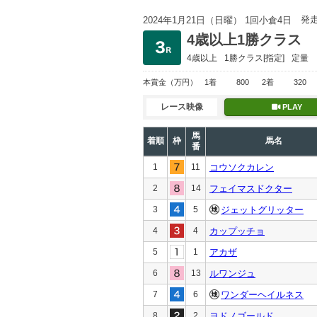
発
2024年1月21日（日曜） 1回小倉4日
4歳以上1勝クラス
4歳以上
1勝クラス
[指定]
定量
本賞金
（万円）
1着
800
2着
320
レース映像
PLAY
馬
着順
枠
馬名
番
1
11
コウソクカレン
2
14
フェイマスドクター
3
5
ジェットグリッター
4
4
カップッチョ
5
1
アカザ
6
13
ルワンジュ
7
6
ワンダーヘイルネス
8
2
ヨドノゴールド