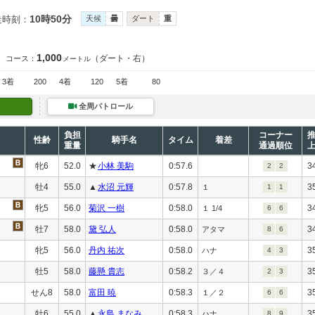
10時50分
走時刻：
天候
曇
ダート
重
1,000
（ダート・右）
コース：
メートル
3着
200
4着
120
5着
80
全周パトロール
負担
コーナー
性齢
騎手名
タイム
着差
重量
通過順位
牝6
52.0
★
小林 美駒
0:57.6
3
2
2
牡4
55.0
▲
水沼 元輝
0:57.8
3
１
1
1
牝5
56.0
菊沢 一樹
0:58.0
3
１ 1/4
6
6
牡7
58.0
黛 弘人
0:58.0
3
アタマ
8
6
牝5
56.0
丹内 祐次
0:58.0
3
ハナ
4
3
牡5
58.0
藤懸 貴志
0:58.2
3
３／４
2
3
せん8
58.0
富田 暁
0:58.3
3
１／２
6
6
牡6
55.0
▲
永島 まなみ
0:58.3
3
ハナ
8
9