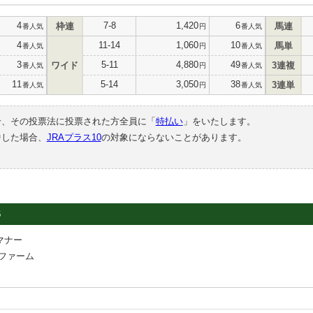
4
7-8
1,420
6
枠連
馬連
番人気
円
番人気
4
11-14
1,060
10
馬単
番人気
円
番人気
3
5-11
4,880
49
ワイド
3連複
番人気
円
番人気
11
5-14
3,050
38
3連単
番人気
円
番人気
合、その投票法に投票された方全員に「
特払い
」をいたします。
中した場合、
JRAプラス10
の対象にならないことがあります。
6
マナー
ファーム