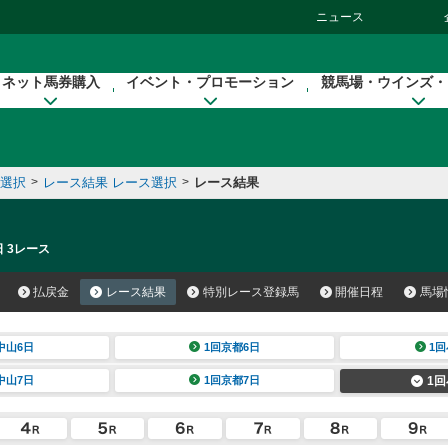
ニュース
ネット馬券購入
イベント・プロモーション
競馬場・ウインズ・
催選択
>
レース結果 レース選択
>
レース結果
日 3レース
払戻金
レース結果
特別レース登録馬
開催日程
馬場
中山6日
1回京都6日
1回
中山7日
1回京都7日
1回