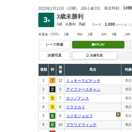
10時
発走時刻：
2023年2月12日（日曜） 2回小倉2日
3歳未勝利
1,000
3歳
未勝利
馬齢
（
コース：
メートル
本賞金
（万円）
1着
550
2着
220
3着
140
レース映像
PLAY
決勝写真
決勝写真
馬
着順
枠
馬名
性齢
番
1
12
ミッキースピナッチ
牡3
2
2
アイファースキャン
牡3
3
7
カツノテンス
牡3
4
8
リラスカイ
牝3
5
9
コスモジョセフ
牡3
6
10
プラウドウィッチ
牝3