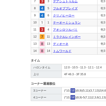
7
3
デアシュトゥルム
牡3
8
5
フルオブプレイズ
牡3
9
6
クリノヒーロー
牡3
10
1
テーオーミシュラン
牡3
11
4
アオシロツルバミ
牝3
12
11
ミラクルレインボー
牝3
13
13
ディオーネ
牝3
14
14
トムワールド
牡3
タイム
ハロンタイム
12.0 - 10.5 - 11.3 - 12.1 - 12.4
上り
4F 46.3 - 3F 35.8
コーナー通過順位
3コーナー
(*10,
12
)(8,9)(5,11)(3,7,13)2(4,
4コーナー
(*10,
12
)(8,9)-5(7,11)2,3,6(1,13