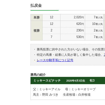
払戻金
12
2,020
7
単勝
円
番人気
12
620
10
円
番人気
2
230
2
複勝
円
番人気
7
530
7
円
番人気
・
勝馬投票に的中された方がいない場合、その投票
・
特定の馬番・組番に人気が著しく集中した場合、
・
レースや騎手等につく記号
勝馬の紹介
ミッキースピナッチ
牡3
2020年4月3日生
父：ミッキーアイル
母：ミッキーオリーブ
馬主：野田 みづき
生産牧場：白井牧場