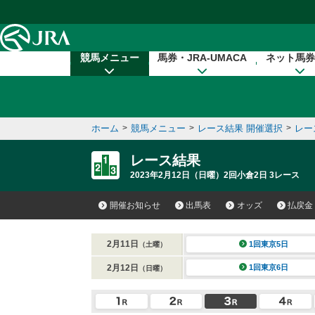
本文へ移動する
競馬メニュー
馬券・JRA-UMACA
ネット馬券
ホーム
>
競馬メニュー
>
レース結果 開催選択
>
レー
レース結果
2023年2月12日（日曜）2回小倉2日 3レース
開催お知らせ
出馬表
オッズ
払戻金
2月11日
1回東京5日
（土曜）
2月12日
1回東京6日
（日曜）