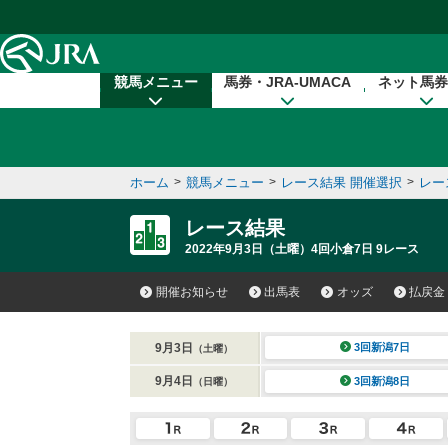
本文へ移動する
競馬メニュー
馬券・JRA-UMACA
ネット馬券
ホーム
>
競馬メニュー
>
レース結果 開催選択
>
レー
レース結果
2022年9月3日（土曜）4回小倉7日 9レース
開催お知らせ
出馬表
オッズ
払戻金
9月3日
3回新潟7日
（土曜）
9月4日
3回新潟8日
（日曜）