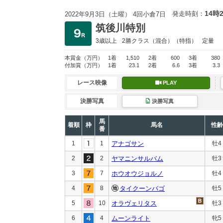
14時
発走時刻：
2022年9月3日（土曜） 4回小倉7日
筑後川特別
3歳以上
2勝クラス
（混合）（特指）
定量
本賞金
（万円）
1着
1,510
2着
600
3着
380
付加賞
（万円）
1着
23.1
2着
6.6
3着
3.3
レース映像
PLAY
決勝写真
決勝写真
馬
着順
枠
馬名
性齢
番
1
1
アナゴサン
牡4
2
2
ヤマニンサルバム
牡3
3
7
ホウオウジョルノ
牡4
4
8
タイクーンバゴ
牡5
5
10
オラヴェリタス
牡3
6
4
ムーンライト
牝5