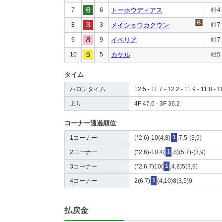
7
6
トーホウディアス
牡4
8
3
メイショウカクウン
牡7
9
9
イベリア
牡7
10
5
カケル
牡5
タイム
ハロンタイム
12.5 - 11.7 - 12.2 - 11.9 - 11.8 - 1
上り
4F 47.6 - 3F 36.2
コーナー通過順位
1コーナー
(*2,6)-10(4,8)
1
,7,5-(3,9)
2コーナー
(*2,6)-10,4(
1
,8)(5,7)-(3,9)
3コーナー
(*2,6,7)10(
1
,4,8)5(3,9)
4コーナー
2(6,7)
1
(4,10)8(3,5)9
払戻金