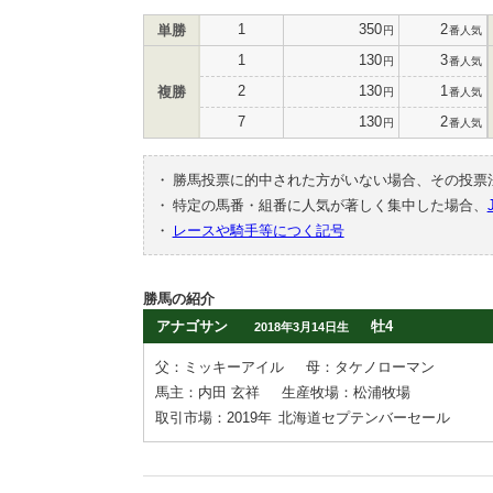
1
350
2
単勝
円
番人気
1
130
3
円
番人気
2
130
1
複勝
円
番人気
7
130
2
円
番人気
・
勝馬投票に的中された方がいない場合、その投票
・
特定の馬番・組番に人気が著しく集中した場合、
・
レースや騎手等につく記号
勝馬の紹介
アナゴサン
牡4
2018年3月14日生
父：ミッキーアイル
母：タケノローマン
馬主：内田 玄祥
生産牧場：松浦牧場
取引市場：2019年
北海道セプテンバーセール