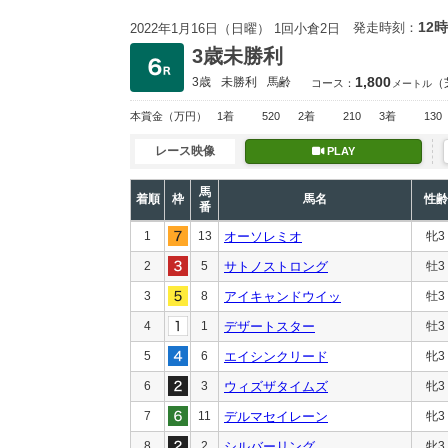
12時
発走時刻：
2022年1月16日（日曜） 1回小倉2日
3歳未勝利
1,800
3歳
未勝利
馬齢
（
コース：
メートル
本賞金
（万円）
1着
520
2着
210
3着
130
レース映像
PLAY
馬
着順
枠
馬名
性齢
番
1
13
オーソレミオ
牝3
2
5
サトノストロング
牡3
3
8
アイキャンドウイッ
牡3
4
1
デザートスター
牡3
5
6
エイシンクリード
牝3
6
3
ウィズザタイムズ
牝3
7
11
デルマセイレーン
牝3
8
2
シルバーリング
牝3