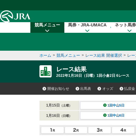
本文へ移動する
競馬メニュー
馬券・JRA-UMACA
ネット馬券
ホーム
>
競馬メニュー
>
レース結果 開催選択
>
レー
レース結果
2022年1月16日（日曜）1回小倉2日 6レース
開催お知らせ
出馬表
オッズ
払戻金
1月15日
1回中山5日
（土曜）
1月16日
1回中山6日
（日曜）