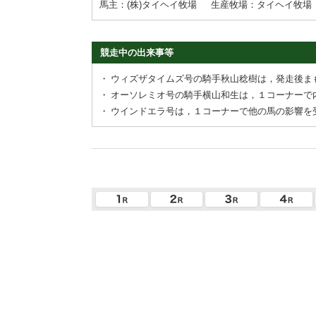
馬主：(株)タイヘイ牧場
生産牧場：タイヘイ牧場
競走中の出来事等
・
ウィズザタイムズ号の騎手秋山稔樹は，発走後ま
・
オーソレミオ号の騎手横山和生は，１コーナーで
・
ウインドエラ号は，１コーナーで他の馬の影響を