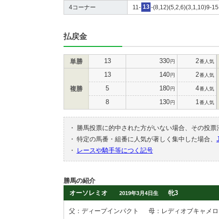
4コーナー
11-
13
-(8,12)(5,2,6)(3,1,10)9-1
払戻金
13
330
2
単勝
円
番人気
13
140
2
円
番人気
5
180
4
複勝
円
番人気
8
130
1
円
番人気
・
勝馬投票に的中された方がいない場合、その投票
・
特定の馬番・組番に人気が著しく集中した場合、
・
レースや騎手等につく記号
勝馬の紹介
オーソレミオ
牝3
2019年3月4日生
父：ディープインパクト
母：レディオブキャメロ