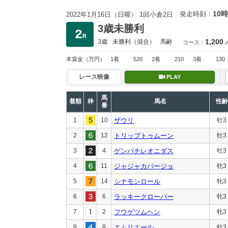
10時
発走時刻：
2022年1月16日（日曜） 1回小倉2日
3歳未勝利
1,200
3歳
未勝利
（混合）
馬齢
コース：
本賞金
（万円）
1着
520
2着
210
3着
130
レース映像
PLAY
馬
着順
枠
馬名
性齢
番
1
10
ザウリ
牡3
2
12
トリップトゥムーン
牡3
3
4
ゲンパチレオニダス
牡3
4
11
ジャジャカバージョ
牝3
5
14
シナモンロール
牝3
6
6
ラッキークローバー
牝3
7
2
フウゲツムヘン
牝3
8
8
エムリエール
牡3