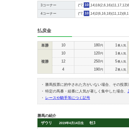
3コーナー
(*7,
10
,14)18(2,6,16)(11,17,12)8
4コーナー
(*7,
10
,14)2(6,16,18)(11,12)(8,1
払戻金
10
180
1
単勝
円
番人気
10
120
1
円
番人気
12
250
5
複勝
円
番人気
4
190
2
円
番人気
・
勝馬投票に的中された方がいない場合、その投票
・
特定の馬番・組番に人気が著しく集中した場合、
・
レースや騎手等につく記号
勝馬の紹介
ザウリ
牡3
2019年4月14日生