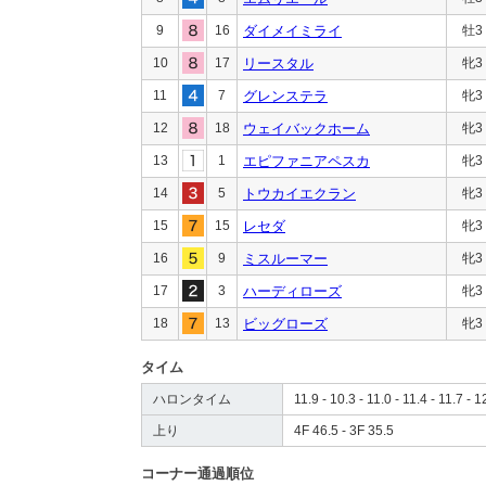
9
16
ダイメイミライ
牡3
10
17
リースタル
牝3
11
7
グレンステラ
牝3
12
18
ウェイバックホーム
牝3
13
1
エピファニアペスカ
牝3
14
5
トウカイエクラン
牝3
15
15
レセダ
牝3
16
9
ミスルーマー
牝3
17
3
ハーディローズ
牝3
18
13
ビッグローズ
牝3
タイム
ハロンタイム
11.9 - 10.3 - 11.0 - 11.4 - 11.7 - 1
上り
4F 46.5 - 3F 35.5
コーナー通過順位