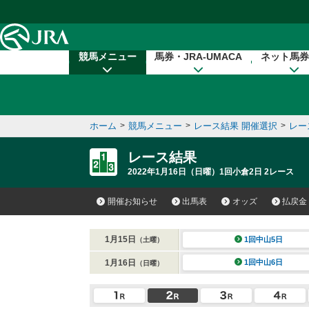
本文へ移動する
競馬メニュー
馬券・JRA-UMACA
ネット馬券
ホーム
>
競馬メニュー
>
レース結果 開催選択
>
レー
レース結果
2022年1月16日（日曜）1回小倉2日 2レース
開催お知らせ
出馬表
オッズ
払戻金
1月15日
1回中山5日
（土曜）
1月16日
1回中山6日
（日曜）