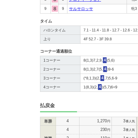
9
9
サルサロッサ
牝3
タイム
ハロンタイム
7.1 - 11.4 - 11.8 - 12.7 - 12.6 - 12
上り
4F 52.7 - 3F 39.8
コーナー通過順位
1コーナー
8(1,3)7,2,9,
4
(5,6)
2コーナー
8(1,3)2,7(5,
4
)9-6
3コーナー
(*8,1,3)(2,
4
,7)5,6-9
4コーナー
1(8,3)(2,
4
)(5,7)6=9
払戻金
4
1,270
3
単勝
円
番人気
4
230
3
円
番人気