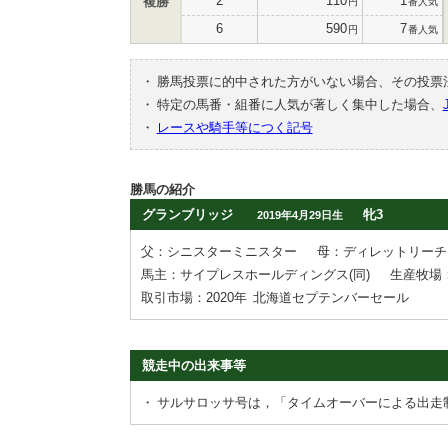
2
110
1
複勝
円
番人気
6
590
7
円
番人気
・
勝馬投票に的中された方がいない場合、その投票
・
特定の馬番・組番に人気が著しく集中した場合、
・
レースや騎手等につく記号
勝馬の紹介
グランブリッジ
牝3
2019年4月29日生
父：シニスターミニスター
母：ディレットリーチ
馬主：サイプレスホールディングス(同)
生産牧場
取引市場：2020年
北海道セプテンバーセール
競走中の出来事等
・
サルサロッサ号は，「タイムオーバーによる出走