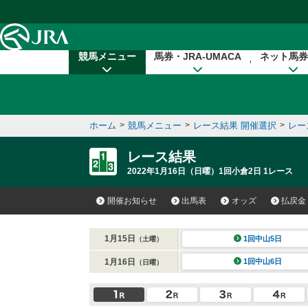
本文へ移動する
競馬メニュー
馬券・JRA-UMACA
ネット馬券
ホーム
>
競馬メニュー
>
レース結果 開催選択
>
レー
レース結果
2022年1月16日（日曜）1回小倉2日 1レース
開催お知らせ
出馬表
オッズ
払戻金
1月15日
1回中山5日
（土曜）
1月16日
1回中山6日
（日曜）