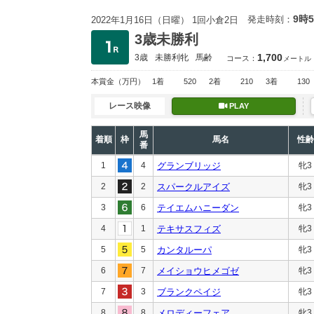
9時
発走時刻：
2022年1月16日（日曜） 1回小倉2日
3歳未勝利
1,700
3歳
未勝利
牝
馬齢
コース：
メートル
本賞金
（万円）
1着
520
2着
210
3着
130
レース映像
PLAY
馬
着順
枠
馬名
性齢
番
1
4
グランブリッジ
牝3
2
2
スパークルアイズ
牝3
3
6
テイエムハニーダン
牝3
4
1
テキサスフィズ
牝3
5
5
カンタルーパ
牝3
6
7
メイショウヒメゴゼ
牝3
7
3
ブランクペイジ
牝3
8
8
メロディーフェア
牝3