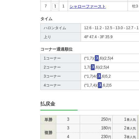
7
1
シャローファースト
牡3
タイム
ハロンタイム
12.6 - 11.2 - 12.5 - 13.0 - 12.7 - 1
上り
4F 47.4 - 3F 35.9
コーナー通過順位
1コーナー
(*1,7)(
3
,6)(2,5)4
2コーナー
1,7(
3
,6)(2,5)4
3コーナー
(*1,7)4(
3
,6)5,2
4コーナー
(*1,7,4)(
3
,6,2)5
払戻金
3
250
1
単勝
円
番人気
3
180
2
円
番人気
複勝
4
230
3
円
番人気