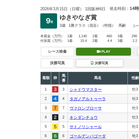
14時
発走時刻：
2026年3月15日（日曜） 1回阪神8日
ゆきやなぎ賞
3歳
1勝クラス
（混合）（特指）
馬齢
コー
本賞金
（万円）
1着
1,140
2着
460
3着
290
付加賞
（万円）
1着
15.4
2着
4.4
3着
2.2
レース映像
PLAY
決勝写真
決勝写真
馬
着順
枠
馬名
性齢
番
1
3
シャドウマスター
牡3
2
4
タガノアルトゥーラ
牡3
3
7
ヴァロンブローサ
牡3
4
2
キシダンチョウ
牡3
5
5
サトノリシャール
牡3
6
6
ゴールデンパゴーダ
牝3