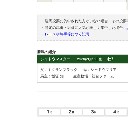
・
勝馬投票に的中された方がいない場合、その投票
・
特定の馬番・組番に人気が著しく集中した場合、
・
レースや騎手等につく記号
勝馬の紹介
シャドウマスター
牡3
2023年3月18日生
父：キタサンブラック
母：シャドウマリア
馬主：飯塚 知一
生産牧場：社台ファーム