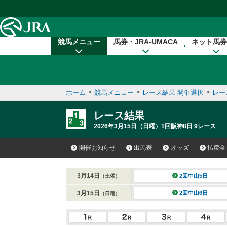
本文へ移動する
競馬メニュー
馬券・JRA-UMACA
ネット馬券
ホーム
>
競馬メニュー
>
レース結果 開催選択
>
レー
レース結果
2026年3月15日（日曜）1回阪神8日 9レース
開催お知らせ
出馬表
オッズ
払戻金
3月14日
2回中山5日
（土曜）
3月15日
2回中山6日
（日曜）