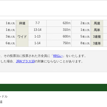
1
7-7
620
2
枠連
馬連
番人気
円
番人気
1
13-14
310
1
馬単
番人気
円
番人気
3
1-13
600
5
ワイド
3連複
番人気
円
番人気
6
1-14
750
8
3連単
番人気
円
番人気
合、その投票法に投票された方全員に「
特払い
」をいたします。
中した場合、
JRAプラス10
の対象にならないことがあります。
ンドル
場