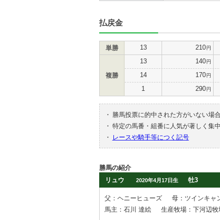
払戻金
13
210
単勝
円
13
140
円
14
170
複勝
円
1
290
円
・
勝馬投票に的中された方がいない場
・
特定の馬番・組番に人気が著しく集
・
レースや騎手等につく記号
勝馬の紹介
リュウ
牡3
2020年4月17日生
父：ヘニーヒューズ
母：ツインキャ
馬主：石川 達絵
生産牧場：下河辺牧