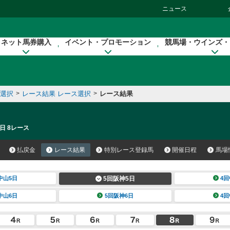
ニュース
ネット馬券購入
イベント・プロモーション
競馬場・ウインズ・
催選択
>
レース結果 レース選択
>
レース結果
日 8レース
払戻金
レース結果
特別レース登録馬
開催日程
馬場
中山5日
5回阪神5日
4回
中山6日
5回阪神6日
4回