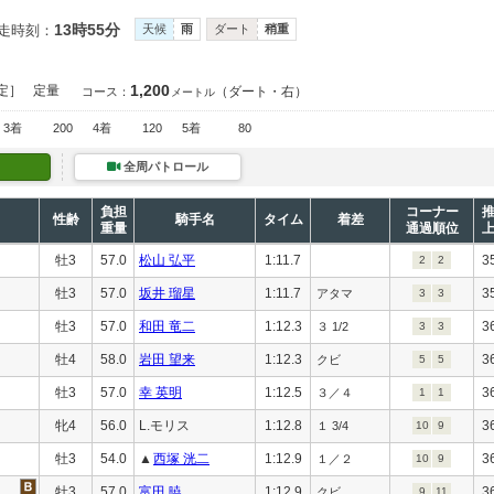
13時55分
走時刻：
天候
雨
ダート
稍重
1,200
定］
定量
（ダート・右）
コース：
メートル
3着
200
4着
120
5着
80
全周パトロール
負担
コーナー
性齢
騎手名
タイム
着差
重量
通過順位
牡3
57.0
松山 弘平
1:11.7
3
2
2
牡3
57.0
坂井 瑠星
1:11.7
3
アタマ
3
3
牡3
57.0
和田 竜二
1:12.3
3
３ 1/2
3
3
牡4
58.0
岩田 望来
1:12.3
3
クビ
5
5
牡3
57.0
幸 英明
1:12.5
3
３／４
1
1
牝4
56.0
L.モリス
1:12.8
3
１ 3/4
10
9
牡3
54.0
▲
西塚 洸二
1:12.9
3
１／２
10
9
牡3
57.0
富田 暁
1:12.9
3
クビ
9
11