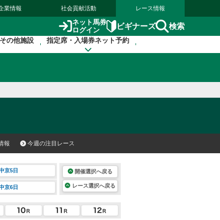
企業情報
社会貢献活動
レース情報
ネット馬券
検索
ビギナーズ
ログイン
その他施設
指定席・入場券ネット予約
情報
今週の注目レース
中京5日
開催選択へ戻る
レース選択へ戻る
中京6日