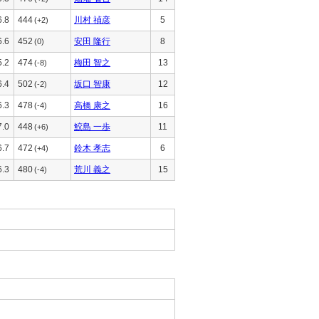
6.8
444
川村 禎彦
5
(+2)
6.6
452
安田 隆行
8
(0)
5.2
474
梅田 智之
13
(-8)
6.4
502
坂口 智康
12
(-2)
6.3
478
高橋 康之
16
(-4)
7.0
448
鮫島 一歩
11
(+6)
6.7
472
鈴木 孝志
6
(+4)
6.3
480
荒川 義之
15
(-4)