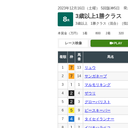
発
2023年12月16日（土曜） 5回阪神5日
3歳以上1勝クラス
3歳以上
1勝クラス
（混合）［指
本賞金
（万円）
1着
800
2着
320
レース映像
PLAY
馬
着順
枠
馬名
番
1
13
リュウ
2
14
サンガネーブ
3
1
マルモリキング
4
4
ザウリ
5
3
グローバリスト
6
9
ピースキーパー
7
8
タイセイランナー
8
2
イツモハラペコ