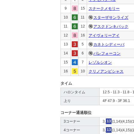
9
15
スナークメモリー
10
11
スターザサンライズ
11
12
アスクドンキバック
12
16
アイヴォリーアイ
13
5
カネトシディーバ
14
6
パレフォーコン
15
7
レゾルシオン
16
10
クリノアンビシャス
タイム
ハロンタイム
12.5 - 11.3 - 11.8 - 
上り
4F 47.9 - 3F 36.1
コーナー通過順位
3コーナー
3,
13
(1,14)(4,15)(
4コーナー
3,
13
(1,14)(4,15)(