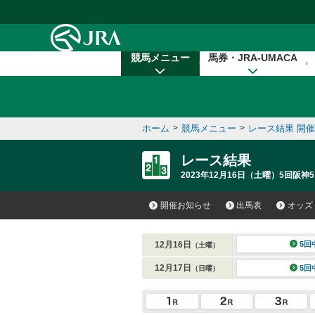
本文へ移動する
競馬メニュー
馬券・JRA-UMACA
ホーム
>
競馬メニュー
>
レース結果 開
レース結果
2023年12月16日（土曜）5回阪神5
開催お知らせ
出馬表
オッズ
12月16日
5回
（土曜）
12月17日
5回
（日曜）