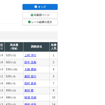
オッズ
印刷用ページ
レース結果の見方
推定
馬体重
単勝
調教師名
上り
人気
（増減）
5.9
520
上村 洋行
1
(+2)
5.8
502
田中 克典
2
(+2)
6.4
538
大橋 勇樹
4
(+16)
6.2
528
森田 直行
3
(-4)
6.9
496
西村 真幸
7
(-4)
6.3
450
奥村 豊
9
(+2)
6.4
496
牧浦 充徳
10
(+2)
6.3
476
畑端 省吾
14
(+2)