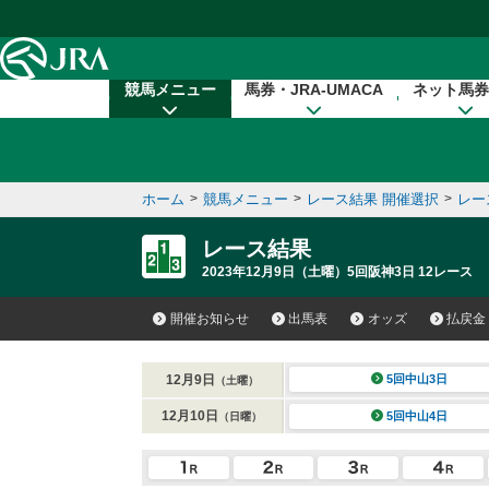
本文へ移動する
競馬メニュー
馬券・JRA-UMACA
ネット馬券
ホーム
>
競馬メニュー
>
レース結果 開催選択
>
レー
レース結果
2023年12月9日（土曜）5回阪神3日 12レース
開催お知らせ
出馬表
オッズ
払戻金
12月9日
5回中山3日
（土曜）
12月10日
5回中山4日
（日曜）