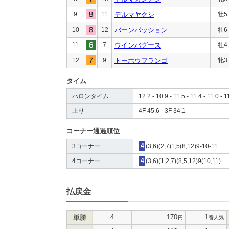
9
11
デルマヤクシ
牡5
10
12
バーンパッション
牡6
11
7
ウインバグース
牡4
12
9
トーホウフランゴ
牝3
タイム
ハロンタイム
12.2 - 10.9 - 11.5 - 11.4 - 11.0 - 1
上り
4F 45.6 - 3F 34.1
コーナー通過順位
3コーナー
4
(3,6)(2,7)1,5(8,12)9-10-11
4コーナー
4
(3,6)(1,2,7)(8,5,12)9(10,11)
払戻金
4
170
1
単勝
円
番人気