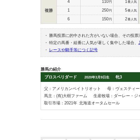
4
110
1
円
番人気
1
250
5
複勝
円
番人気
6
150
2
円
番人気
・
勝馬投票に的中された方がいない場合、その投票
・
特定の馬番・組番に人気が著しく集中した場合、
・
レースや騎手等につく記号
勝馬の紹介
プロスペリダード
牝3
2020年3月9日生
父：アメリカンペイトリオット
母：ヴェスティー
馬主：(有)大樹ファーム
生産牧場：ダーレー・ジャ
取引市場：2021年
北海道オータムセール