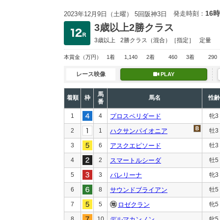
16時
発走時刻：
2023年12月9日（土曜） 5回阪神3日
3歳以上2勝クラス
3歳以上
2勝クラス
（混合）［指定］
定量
本賞金
（万円）
1着
1,140
2着
460
3着
290
レース映像
PLAY
馬
着順
枠
馬名
性齢
番
1
4
プロスペリダード
牝3
2
1
ハクサンパイオニア
牡3
3
6
アスクエピソード
牡3
4
2
スマートルシーダ
牡5
5
3
バレリーナ
牝3
6
8
サウンドブライアン
牡5
7
5
ロゼクラン
牝5
8
10
デルマカンノン
牝5