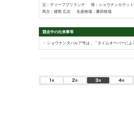
父：ディープブリランテ
母：ショウナンカラット
馬主：猪熊 広次
生産牧場：桑田牧場
競走中の出来事等
・
ショウナンタバルア号は，「タイムオーバーによ