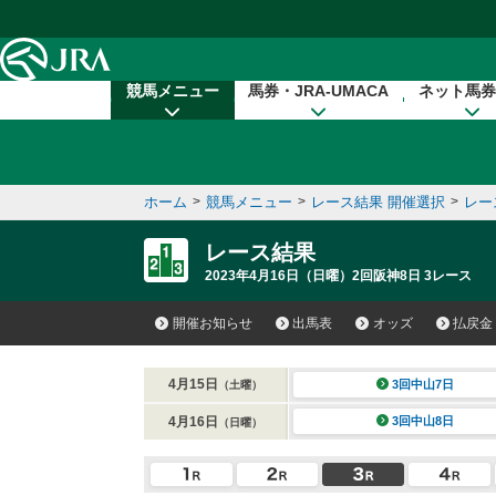
本文へ移動する
競馬メニュー
馬券・JRA-UMACA
ネット馬券
ホーム
>
競馬メニュー
>
レース結果 開催選択
>
レー
レース結果
2023年4月16日（日曜）2回阪神8日 3レース
開催お知らせ
出馬表
オッズ
払戻金
4月15日
3回中山7日
（土曜）
4月16日
3回中山8日
（日曜）