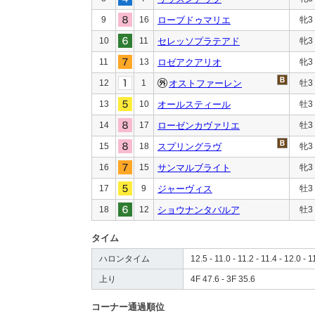
9
16
ローブドゥマリエ
牝3
10
11
セレッソプラテアド
牝3
11
13
ロゼアクアリオ
牝3
12
1
オストファーレン
牡3
13
10
オールスティール
牡3
14
17
ローゼンカヴァリエ
牡3
15
18
スプリングラヴ
牝3
16
15
サンマルブライト
牝3
17
9
ジャーヴィス
牡3
18
12
ショウナンタバルア
牡3
タイム
ハロンタイム
12.5 - 11.0 - 11.2 - 11.4 - 12.0 - 1
上り
4F 47.6 - 3F 35.6
コーナー通過順位