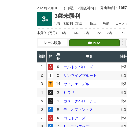
10時
発走時刻：
2023年4月16日（日曜） 2回阪神8日
3歳未勝利
3歳
未勝利
（混合）［指定］
馬齢
コース
本賞金
（万円）
1着
550
2着
220
3着
140
レース映像
PLAY
馬
着順
枠
馬名
性齢
番
1
6
エルトンバローズ
牡3
2
2
サンライズプルート
牡3
3
14
ウインエーデル
牝3
4
3
ヒラリ
牝3
5
4
カリーナベローチェ
牝3
6
8
ディオファントス
牡3
7
5
コモドアーズ
牡3
8
7
リッスンアップ
牝3