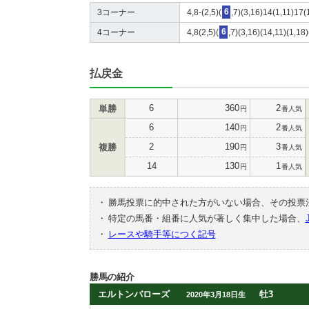
3コーナー
4,8-(2,5)(
6
,7)(3,16)14(1,11)17(
4コーナー
4,8(2,5)(
6
,7)(3,16)(14,11)(1,1
払戻金
6
360
2
単勝
円
番人気
6
140
2
円
番人気
2
190
3
複勝
円
番人気
14
130
1
円
番人気
・
勝馬投票に的中された方がいない場合、その投票
・
特定の馬番・組番に人気が著しく集中した場合、
・
レースや騎手等につく記号
勝馬の紹介
エルトンバローズ
牡3
2020年3月18日生