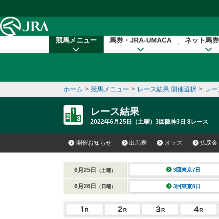
本文へ移動する
競馬メニュー
馬券・JRA-UMACA
ネット馬券
ホーム
>
競馬メニュー
>
レース結果 開催選択
>
レー
レース結果
2022年6月25日（土曜）3回阪神3日 8レース
開催お知らせ
出馬表
オッズ
払戻金
6月25日
3回東京7日
（土曜）
6月26日
3回東京8日
（日曜）