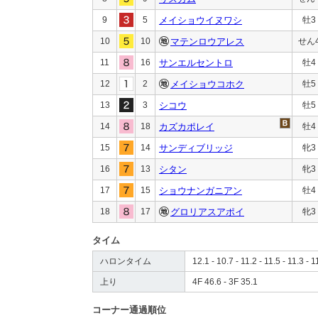
9
5
メイショウイヌワシ
牡3
10
10
マテンロウアレス
せん
11
16
サンエルセントロ
牡4
12
2
メイショウコホク
牡5
13
3
シコウ
牡5
14
18
カズカポレイ
牡4
15
14
サンディブリッジ
牝3
16
13
シタン
牝3
17
15
ショウナンガニアン
牡4
18
17
グロリアスアポイ
牝3
タイム
ハロンタイム
12.1 - 10.7 - 11.2 - 11.5 - 11.3 - 1
上り
4F 46.6 - 3F 35.1
コーナー通過順位