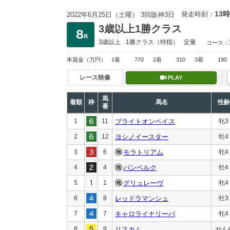
13時
発走時刻：
2022年6月25日（土曜） 3回阪神3日
3歳以上1勝クラス
3歳以上
1勝クラス
（特指）
定量
コース：
本賞金
（万円）
1着
770
2着
310
3着
190
レース映像
PLAY
馬
着順
枠
馬名
性齢
番
1
11
ブライトオンベイス
牝3
2
12
ヨシノイースター
牡4
3
6
モラトリアム
牝4
4
4
バンベルク
牡4
5
1
グリュレーヴ
牝4
6
8
レッドラマンシュ
牡3
7
7
キャロライナリーパ
牝4
8
9
リスカム
せん