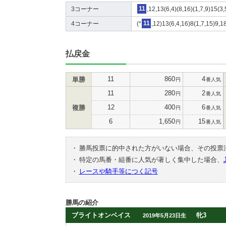
3コーナー
11
,12,13(6,4)(8,16)(1,7,9)15(3
4コーナー
(*
11
,12)13(6,4,16)8(1,7,15)9,1
払戻金
11
860
4
単勝
円
番人気
11
280
2
円
番人気
12
400
6
複勝
円
番人気
6
1,650
15
円
番人気
・
勝馬投票に的中された方がいない場合、その投票
・
特定の馬番・組番に人気が著しく集中した場合、
・
レースや騎手等につく記号
勝馬の紹介
ブライトオンベイス
牝3
2019年5月23日生