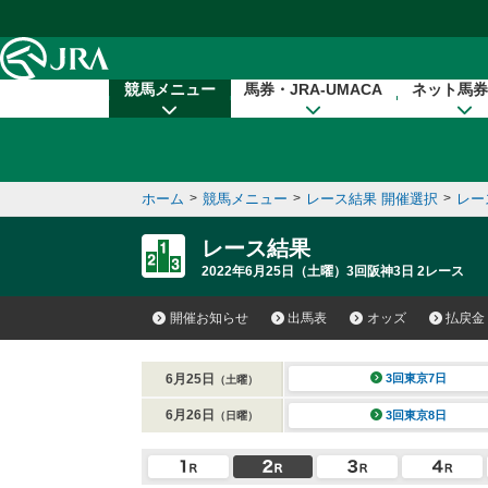
本文へ移動する
競馬メニュー
馬券・JRA-UMACA
ネット馬券
ホーム
>
競馬メニュー
>
レース結果 開催選択
>
レー
レース結果
2022年6月25日（土曜）3回阪神3日 2レース
開催お知らせ
出馬表
オッズ
払戻金
6月25日
3回東京7日
（土曜）
6月26日
3回東京8日
（日曜）