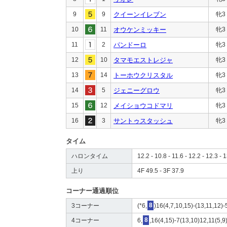
9
9
クイーンイレブン
牝3
10
11
オウケンミッキー
牝3
11
2
パンドーロ
牝3
12
10
タマモエストレジャ
牝3
13
14
トーホウクリスタル
牝3
14
5
ジェニーグロウ
牝3
15
12
メイショウコドマリ
牝3
16
3
サントゥスタッシュ
牝3
タイム
ハロンタイム
12.2 - 10.8 - 11.6 - 12.2 - 12.3 - 
上り
4F 49.5 - 3F 37.9
コーナー通過順位
3コーナー
(*6,
8
)16(4,7,10,15)-(13,11,12)-
4コーナー
6,
8
,16(4,15)-7(13,10)12,11(5,