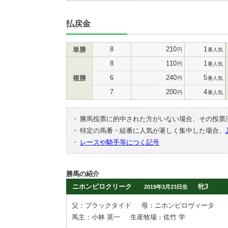
払戻金
8
210
1
単勝
円
番人気
8
110
1
円
番人気
6
240
5
複勝
円
番人気
7
200
4
円
番人気
・
勝馬投票に的中された方がいない場合、その投票
・
特定の馬番・組番に人気が著しく集中した場合、
・
レースや騎手等につく記号
勝馬の紹介
ニホンピロクリーク
牝3
2019年3月23日生
父：ブラックタイド
母：ニホンピロヴィータ
馬主：小林 英一
生産牧場：佐竹 学