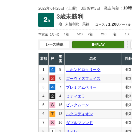
10時
発走時刻：
2022年6月25日（土曜） 3回阪神3日
3歳未勝利
1,200
3歳
未勝利
牝
馬齢
コース：
メートル
本賞金
（万円）
1着
520
2着
210
3着
130
レース映像
PLAY
馬
着順
枠
馬名
性齢
番
1
8
ニホンピロクリーク
牝3
2
6
ゴーウィズフェイス
牝3
3
7
プレミアムベリー
牝3
4
4
ミティエラ
牝3
5
15
ピンクムーン
牝3
6
13
ルクスディオン
牝3
7
16
ダブルブレンド
牝3
8
1
リオレ
牝3