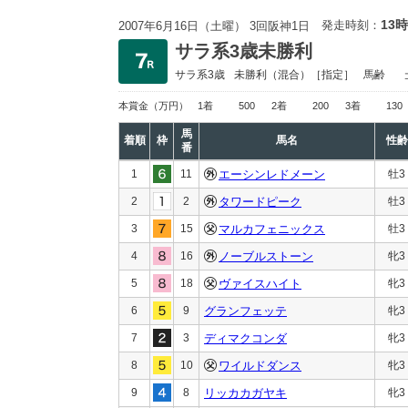
13時
発走時刻：
2007年6月16日（土曜） 3回阪神1日
サラ系3歳未勝利
サラ系3歳
未勝利
（混合）［指定］
馬齢
本賞金
（万円）
1着
500
2着
200
3着
130
馬
着順
枠
馬名
性齢
番
1
11
エーシンレドメーン
牡3
2
2
タワードピーク
牡3
3
15
マルカフェニックス
牡3
4
16
ノーブルストーン
牝3
5
18
ヴァイスハイト
牝3
6
9
グランフェッテ
牝3
7
3
ディマクコンダ
牝3
8
10
ワイルドダンス
牝3
9
8
リッカカガヤキ
牝3