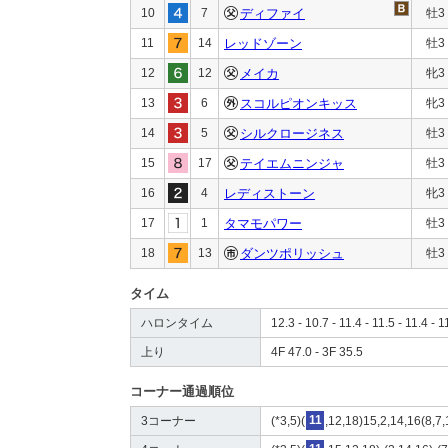
10
7
ディファイ
牡3
11
14
レッドゾーン
牡3
12
12
メイカ
牝3
13
6
スコルピオンキッス
牝3
14
5
シルクロージネス
牡3
15
17
テイエムニンジャ
牡3
16
4
レディストーン
牝3
17
1
タマモパワー
牡3
18
13
ダンツポリッシュ
牡3
タイム
ハロンタイム
12.3 - 10.7 - 11.4 - 11.5 - 11.4 - 1
上り
4F 47.0 - 3F 35.5
コーナー通過順位
3コーナー
(*3,5)(
11
,12,18)15,2,14,16(8,7,