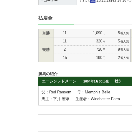
4コーナー
(*3,5)(
11
,15,12,18)-(2,14,16)-(7
払戻金
11
1,090
5
単勝
円
番人気
11
320
5
円
番人気
2
720
9
複勝
円
番人気
15
190
2
円
番人気
勝馬の紹介
エーシンレドメーン
牡3
2004年1月30日生
父：Red Ransom
母：Memphis Belle
馬主：平井 宏承
生産者：Winchester Farm