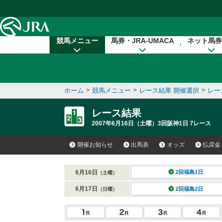
本文へ移動する
競馬メニュー
馬券・JRA-UMACA
ネット馬券
ホーム
>
競馬メニュー
>
レース結果 開催選択
>
レー
レース結果
2007年6月16日（土曜）3回阪神1日 7レース
開催お知らせ
出馬表
オッズ
払戻金
6月16日
2回福島1日
（土曜）
6月17日
2回福島2日
（日曜）