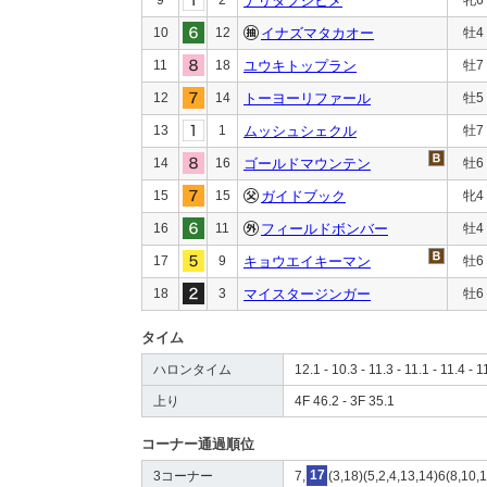
ナリタフジヒメ
10
12
イナズマタカオー
牡4
11
18
ユウキトップラン
牡7
12
14
トーヨーリファール
牡5
13
1
ムッシュシェクル
牡7
14
16
ゴールドマウンテン
牡6
15
15
ガイドブック
牝4
16
11
フィールドボンバー
牡4
17
9
キョウエイキーマン
牡6
18
3
マイスタージンガー
牡6
タイム
ハロンタイム
12.1 - 10.3 - 11.3 - 11.1 - 11.4 - 1
上り
4F 46.2 - 3F 35.1
コーナー通過順位
3コーナー
7,
17
(3,18)(5,2,4,13,14)6(8,10,