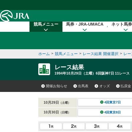
本文へ移動する
競馬メニュー
馬券・JRA-UMACA
ネット馬券
ホーム
>
競馬メニュー
>
レース結果 開催選択
>
レー
レース結果
1994年10月29日（土曜）6回阪神7日 11レース
開催お知らせ
出馬表
オッズ
払戻金
10月29日
4回東京7日
（土曜）
10月30日
4回東京8日
（日曜）