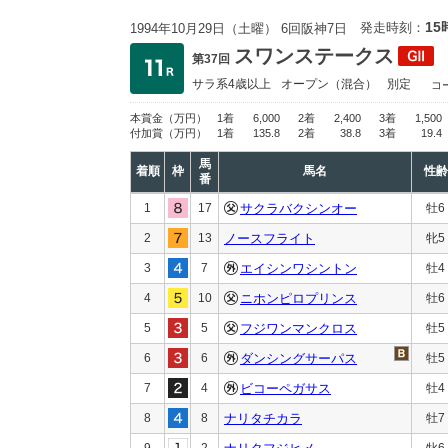
15
発走時刻：
1994年10月29日（土曜） 6回阪神7日
スワンステークス
第37回
サラ系4歳以上
オープン
（混合）
別定
コ
本賞金
（万円）
1着
6,000
2着
2,400
3着
1,500
付加賞
（万円）
1着
135.8
2着
38.8
3着
19.4
馬
着順
枠
馬名
性齢
番
1
17
サクラバクシンオー
牡6
2
13
ノースフライト
牝5
3
7
エイシンワシントン
牡4
4
10
ニホンピロプリンス
牡6
5
5
フジワンマンクロス
牡5
6
6
ダンシングサーパス
牡5
7
4
ビコーペガサス
牡4
8
8
ナリタチカラ
牡7
9
2
牝6