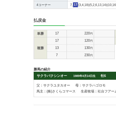
4コーナー
7,
17
(3,4,18)(5,2,6,13,14)(10,16
払戻金
17
220
単勝
円
17
120
円
13
130
複勝
円
7
230
円
勝馬の紹介
サクラバクシンオー
牡6
1989年4月14日生
父：サクラユタカオー
母：サクラハゴロモ
馬主：(株)さくらコマース
生産牧場：社台フアー