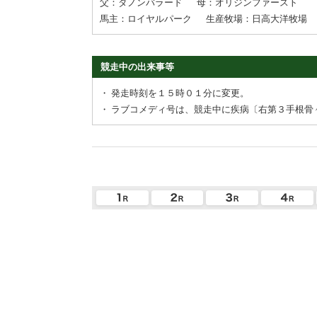
父：ダノンバラード
母：オリジンファースト
馬主：ロイヤルパーク
生産牧場：日高大洋牧場
競走中の出来事等
・
発走時刻を１５時０１分に変更。
・
ラブコメディ号は、競走中に疾病〔右第３手根骨