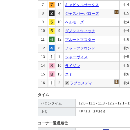
7
14
キャピタルサックス
牡4
8
4
ジャスパーバローズ
牡5
9
10
ヘルモーズ
牡4
10
9
ダノンスウィッチ
牡4
11
12
プルートマスター
牡6
12
8
ノットファウンド
牝5
13
1
ジャーヴィス
牡5
14
16
ライジン
牡5
15
15
スミ
牝6
16
2
ラブコメディ
牝4
タイム
ハロンタイム
12.0 - 11.1 - 11.8 - 12.2 - 12.1 - 1
上り
4F 48.8 - 3F 36.6
コーナー通過順位