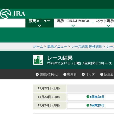
本文へ移動する
競馬メニュー
馬券・JRA-UMACA
ネット馬券
ホーム
>
競馬メニュー
>
レース結果 開催選択
>
レー
レース結果
2025年11月23日（日曜）4回京都6日 10レース
開催お知らせ
出馬表
オッズ
払戻金
11月22日
（土曜）
11月23日
5回東京5日
（日曜）
11月24日
5回東京6日
（月曜）