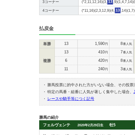
3コーナー
(*2,11,12,16)(3,
13
,9)(1,4,7,14)
4コーナー
(*11,16)(2,3,12,9)(4,
13
,14)(1,7
払戻金
13
1,590
8
単勝
円
番人気
13
410
7
円
番人気
6
420
8
複勝
円
番人気
11
240
3
円
番人気
・
勝馬投票に的中された方がいない場合、その投票
・
特定の馬番・組番に人気が著しく集中した場合、
・
レースや騎手等につく記号
勝馬の紹介
フェルヴェンテ
牡5
2020年2月29日生