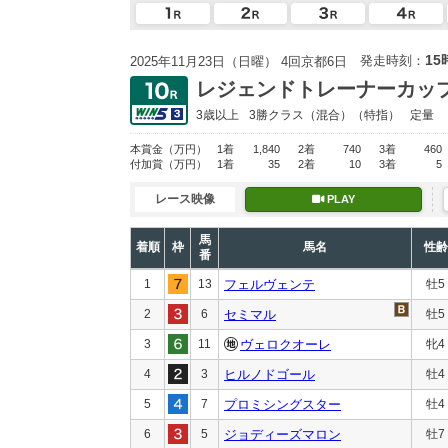
15
発走時刻：
2025年11月23日（日曜） 4回京都6日
レジェンドトレーナーカッ
3歳以上
3勝クラス
（混合）（特指）
定量
本賞金
（万円）
1着
1,840
2着
740
3着
460
付加賞
（万円）
1着
35
2着
10
3着
5
レース映像
PLAY
馬
着順
枠
馬名
性齢
番
1
13
フェルヴェンテ
牡5
2
6
セミマル
牡5
3
11
ヴェロクオーレ
牝4
4
3
ヒルノドゴール
牡4
5
7
プロミシングスター
牡4
6
5
ジョディーズマロン
牡7