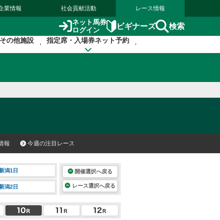
企業情報
社会貢献活動
レース情報
ネット馬券
検索
ビギナーズ
ログイン
その他施設
指定席・入場券ネット予約
情報
今週の注目レース
新潟1日
開催選択へ戻る
レース選択へ戻る
新潟2日