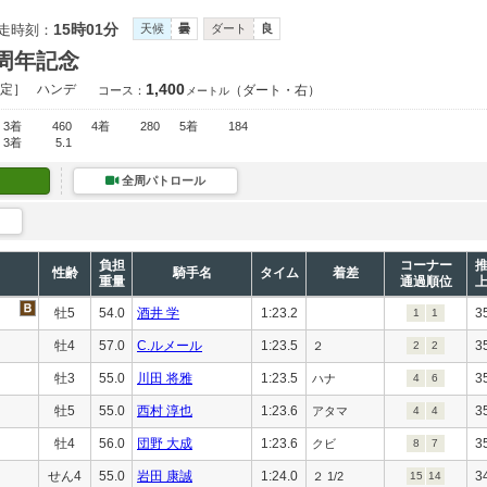
15時01分
走時刻：
天候
曇
ダート
良
0周年記念
1,400
定］
ハンデ
（ダート・右）
コース：
メートル
3着
460
4着
280
5着
184
3着
5.1
全周パトロール
負担
コーナー
性齢
騎手名
タイム
着差
重量
通過順位
牡5
54.0
酒井 学
1:23.2
3
1
1
牡4
57.0
C.ルメール
1:23.5
3
２
2
2
牡3
55.0
川田 将雅
1:23.5
3
ハナ
4
6
牡5
55.0
西村 淳也
1:23.6
3
アタマ
4
4
牡4
56.0
団野 大成
1:23.6
3
クビ
8
7
せん4
55.0
岩田 康誠
1:24.0
3
２ 1/2
15
14