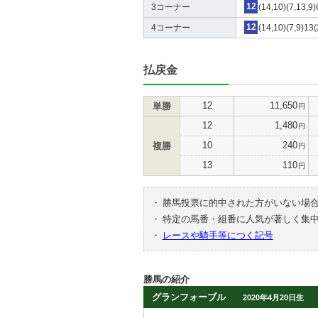
3コーナー
12
(14,10)(7,13,9)
4コーナー
12
(14,10)(7,9)13(
払戻金
12
11,650
単勝
円
12
1,480
円
10
240
複勝
円
13
110
円
・
勝馬投票に的中された方がいない場
・
特定の馬番・組番に人気が著しく集
・
レースや騎手等につく記号
勝馬の紹介
グランフォーブル
2020年4月20日生