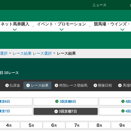
ニュース
ネット馬券購入
イベント・プロモーション
競馬場・ウインズ・
催選択
>
レース結果 レース選択
>
レース結果
日 10レース
払戻金
レース結果
特別レース登録馬
開催日程
馬場
東京6日
3回京都6日
4回
東京7日
3回京都7日
4回