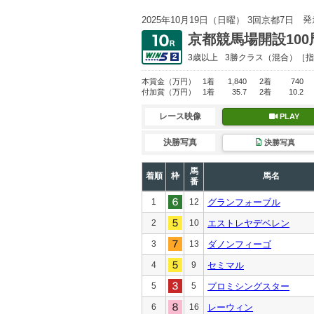
発
2025年10月19日（日曜） 3回京都7日
京都競馬場開設10
3歳以上
3勝クラス
（混合）［指
本賞金
（万円）
1着
1,840
2着
740
付加賞
（万円）
1着
35.7
2着
10.2
レース映像
PLAY
決勝写真
決勝写真
馬
着順
枠
馬名
番
1
12
グランフォーブル
2
10
エストレヤデベレン
3
13
ダノンフィーゴ
4
9
セミマル
5
5
プロミシングスター
6
16
レーウィン