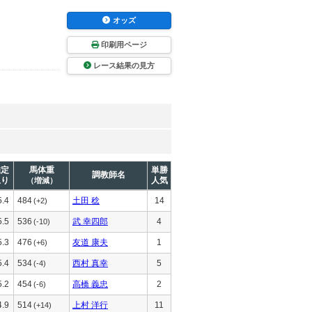
オッズ
印刷用ページ
レース結果の見方
推定
馬体重
単勝
調教師名
上り
人気
（増減）
5.4
484
土田 稔
14
(+2)
5.5
536
武 幸四郎
4
(-10)
5.3
476
友道 康夫
1
(+6)
5.4
534
西村 真幸
5
(-4)
5.2
454
高橋 義忠
2
(-6)
4.9
514
上村 洋行
11
(+14)