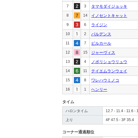
7
3
タマモダイジョッキ
8
14
イノセントキャット
9
6
ライジン
10
2
パルデンス
11
7
ビルカール
12
15
ジャーヴィス
13
4
ノボリショウリュウ
14
11
テイエムランウェイ
15
8
ワレハウミノコ
16
1
ヘンリー
タイム
ハロンタイム
12.7 - 11.4 - 11.6 - 
上り
4F 47.5 - 3F 35.4
コーナー通過順位