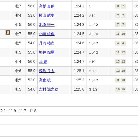
牡7
56.0
高杉 吏麒
1:24.2
3
１
9
7
牝4
53.0
横山 武史
1:24.2
3
クビ
2
2
牡5
56.0
池添 謙一
1:24.3
3
１／２
7
7
牡7
55.0
小崎 綾也
1:24.5
3
３／４
11
10
牡5
54.0
丹内 祐次
1:24.6
3
１／２
4
4
牡5
55.0
坂井 瑠星
1:24.7
3
１／２
11
12
牡4
56.0
武 豊
1:24.7
3
クビ
13
12
牡6
55.0
鮫島 良太
1:25.1
3
２ 1/2
13
15
牝5
52.0
高倉 稜
1:25.2
3
１／２
9
10
牡5
54.0
吉村 誠之助
1:25.8
3
３ 1/2
16
16
12.1 - 11.9 - 11.7 - 11.8