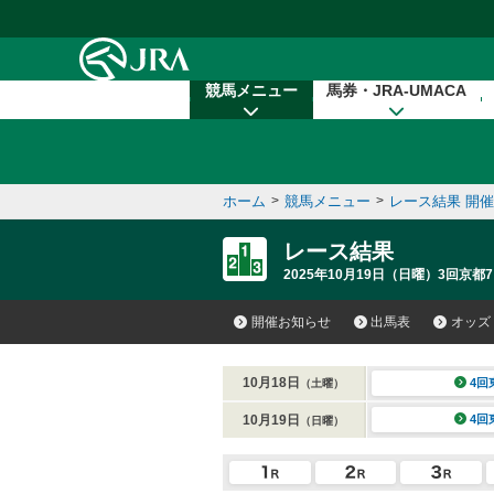
本文へ移動する
競馬メニュー
馬券・JRA-UMACA
ホーム
>
競馬メニュー
>
レース結果 開
レース結果
2025年10月19日（日曜）3回京都7
開催お知らせ
出馬表
オッズ
10月18日
4回
（土曜）
10月19日
4回
（日曜）