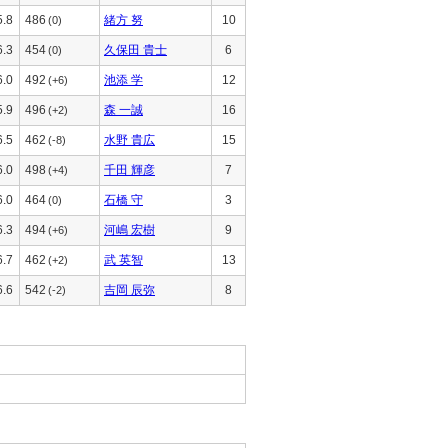
5.8
486
緒方 努
10
(0)
6.3
454
久保田 貴士
6
(0)
6.0
492
池添 学
12
(+6)
5.9
496
森 一誠
16
(+2)
6.5
462
水野 貴広
15
(-8)
6.0
498
千田 輝彦
7
(+4)
6.0
464
石橋 守
3
(0)
6.3
494
河嶋 宏樹
9
(+6)
6.7
462
武 英智
13
(+2)
6.6
542
吉岡 辰弥
8
(-2)