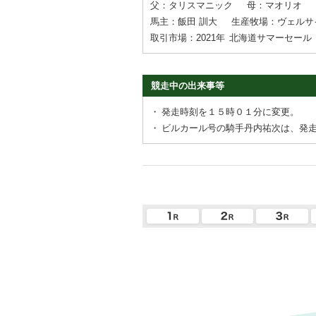
父：タリスマニック
母：マオリオ
馬主：飯田 訓大
生産牧場：ヴェルサイ
取引市場：2021年
北海道サマーセール
競走中の出来事等
・
発走時刻を１５時０１分に変更。
・
ビルカール号の騎手丹内祐次は、発