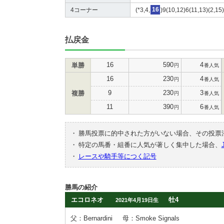
4コーナー
(*3,4,
16
)9(10,12)6(11,13)(2,15
払戻金
16
590
4
単勝
円
番人気
16
230
4
円
番人気
9
230
3
複勝
円
番人気
11
390
6
円
番人気
・
勝馬投票に的中された方がいない場合、その投票
・
特定の馬番・組番に人気が著しく集中した場合、
・
レースや騎手等につく記号
勝馬の紹介
エコロネオ
牡4
2021年4月19日生
父：Bernardini
母：Smoke Signals