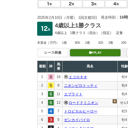
16時
発走時刻：
2025年2月10日（月曜） 1回京都3日
4歳以上1勝クラス
4歳以上
1勝クラス
（混合）［指定］
定量
本賞金
（万円）
1着
800
2着
320
3着
200
レース映像
PLAY
馬
着順
枠
馬名
性齢
番
1
16
エコロネオ
牡4
2
9
ニホンピロトッティ
牝4
3
11
エブライト
牝4
4
12
ロードドミニオン
せん
5
7
トロピカルヒーロー
牡5
6
5
ゼンカイパイロ
牡4