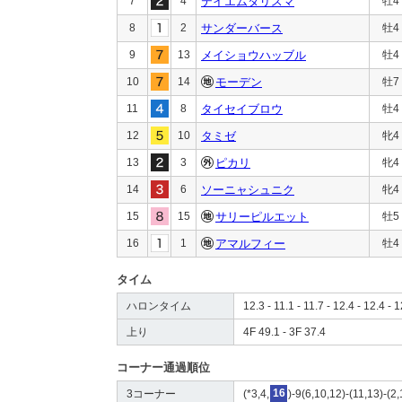
7
4
テイエムタリスマ
牡4
8
2
サンダーバース
牡4
9
13
メイショウハッブル
牡4
10
14
モーデン
牡7
11
8
タイセイブロウ
牡4
12
10
タミゼ
牝4
13
3
ピカリ
牝4
14
6
ソーニャシュニク
牝4
15
15
サリーピルエット
牡5
16
1
アマルフィー
牡4
タイム
ハロンタイム
12.3 - 11.1 - 11.7 - 12.4 - 12.4 - 
上り
4F 49.1 - 3F 37.4
コーナー通過順位
3コーナー
(*3,4,
16
)-9(6,10,12)-(11,13)-(2,