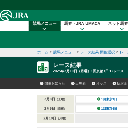
本文へ移動する
競馬メニュー
馬券・JRA-UMACA
ネット馬券
ホーム
>
競馬メニュー
>
レース結果 開催選択
>
レー
レース結果
2025年2月10日（月曜）1回京都3日 12レース
開催お知らせ
出馬表
オッズ
払戻金
2月8日
1回東京3日
（土曜）
2月9日
1回東京4日
（日曜）
2月10日
（月曜）